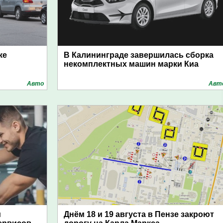
ке
В Калининграде завершилась сборка
некомплектных машин марки Киа
Авто
Авт
и
Днём 18 и 19 августа в Пензе закроют