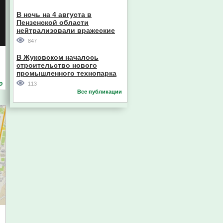
В ночь на 4 августа в
Главный судебный пристав
Пензенской области
Пензенской области
нейтрализовали вражеские
дроны
847
В Жуковском началось
строительство нового
промышленного технопарка
о
113
Все публикации