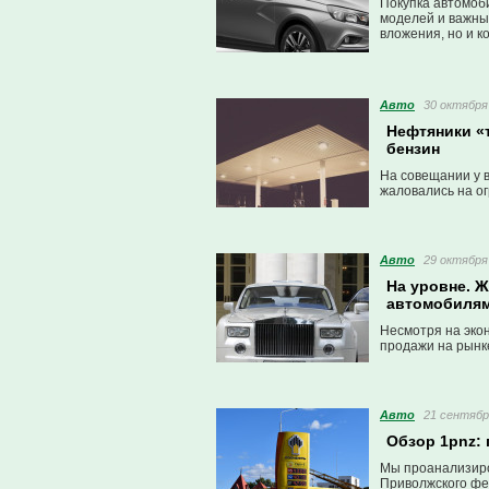
Покупка автомоб
моделей и важный
вложения, но и к
технологии, стил
Авто
30 октября 
Нефтяники «т
бензин
На совещании у 
жаловались на ог
Авто
29 октября 
На уровне. 
автомобиля
Несмотря на экон
продажи на рынке
Авто
21 сентябр
Обзор 1pnz:
Мы проанализиро
Приволжского фед