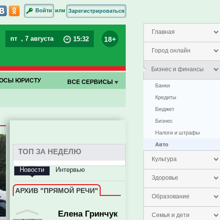
или
Войти
Зарегистрироваться
Главная
пт
, 7 августа
18+
15
:
32
Город онлайн
Бизнес и финансы
ОСЫ ЮРИСТУ
ВСЕ СЕРВИСЫ
Банки
Кредиты
Бюджет
Бизнес
Налоги и штрафы
Авто
ТОП ЗА НЕДЕЛЮ
Культура
Новости
Интервью
Здоровье
Елена Гринчук
АРХИВ "ПРЯМОЙ РЕЧИ"
Образование
Семья и дети