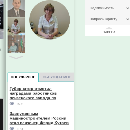
Недвижимость
Вопросы юристу
НАВЕРХ
й
ПОПУЛЯРНОЕ
ОБСУЖДАЕМОЕ
Губернатор отметил
Евгений Пазечко
наградами работников
пензенского завода по
производству станков
1506
Заслуженным
машиностроителем России
стал пензенец Фярид Кутаев
1131