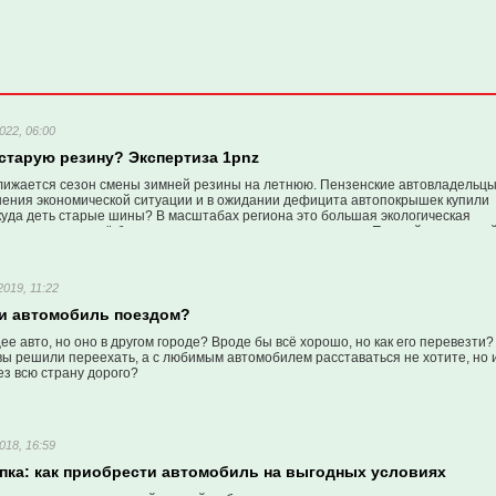
022, 06:00
старую резину? Экспертиза 1pnz
ижается сезон смены зимней резины на летнюю. Пензенские автовладельц
шения экономической ситуации и в ожидании дефицита автопокрышек купили
куда деть старые шины? В масштабах региона это большая экологическая
оде становится всё больше несанкционированных свалок. «Первый пензенски
своё расследование и выяснил, существует ли вообще такое решение.
019, 11:22
ти автомобиль поездом?
 авто, но оно в другом городе? Вроде бы всё хорошо, но как его перевезти?
вы решили переехать, а с любимым автомобилем расставаться не хотите, но 
ез всю страну дорого?
018, 16:59
упка: как приобрести автомобиль на выгодных условиях