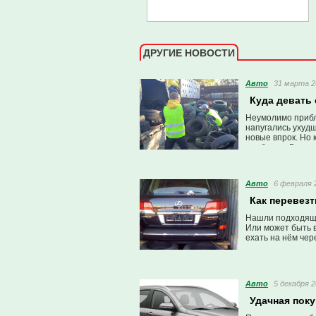
ДРУГИЕ НОВОСТИ
Авто
31 марта 2
Куда девать 
Неумолимо прибл
напугались ухуд
новые впрок. Но 
проблема. В гор
портал» провёл 
Авто
6 февраля 2
Как перевез
Нашли подходящее
Или может быть 
ехать на нём чер
Авто
5 декабря 2
Удачная пок