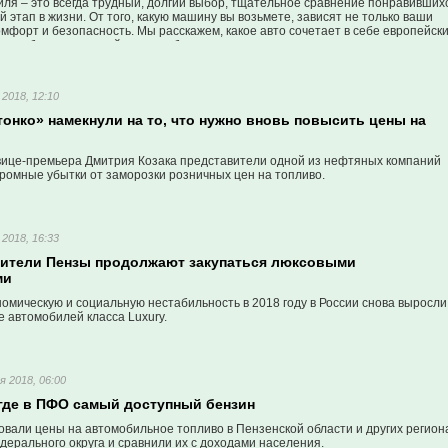
иля – это всегда трудный, долгий выбор, тщательное сравнение понравивших
 этап в жизни. От того, какую машину вы возьмете, зависят не только ваши
омфорт и безопасность. Мы расскажем, какое авто сочетает в себе европейск
ь, удобство и высокий уровень безопасности.
2018, 12:10
онко» намекнули на то, что нужно вновь повысить цены на
вице-премьера Дмитрия Козака представители одной из нефтяных компаний
ромные убытки от заморозки розничных цен на топливо.
2018, 16:33
Жители Пензы продолжают закупаться люксовыми
ми
омическую и социальную нестабильность в 2018 году в России снова выросли
 автомобилей класса Luxury.
я 2018, 06:00
 где в ПФО самый доступный бензин
вали цены на автомобильное топливо в Пензенской области и других регион
ерального округа и сравнили их с доходами населения.