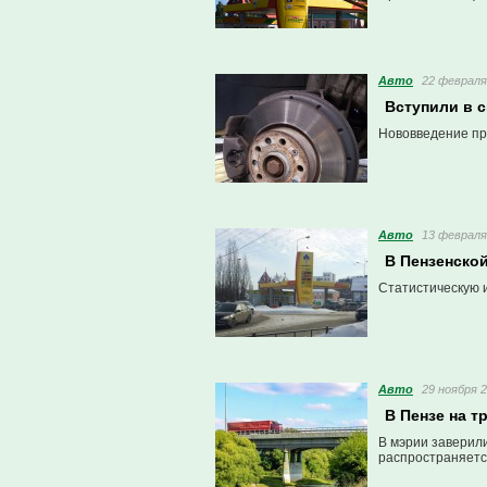
Авто
22 февраля 
Вступили в 
Нововведение пр
Авто
13 февраля 
В Пензенско
Статистическую 
Авто
29 ноября 2
В Пензе на 
В мэрии заверил
распространяетс