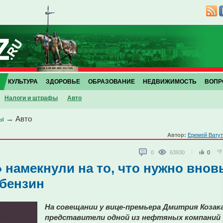
КУЛЬТУРА
ЗДОРОВЬЕ
ОБРАЗОВАНИЕ
НЕДВИЖИМОСТЬ
ВОПР
Налоги и штрафы
Авто
ы
→
Авто
Автор:
Еремей Вату
0
63930
0
 намекнули на то, что нужно внов
 бензин
На совещании у вице-премьера Дмитрия Козак
представители одной из нефтяных компаний