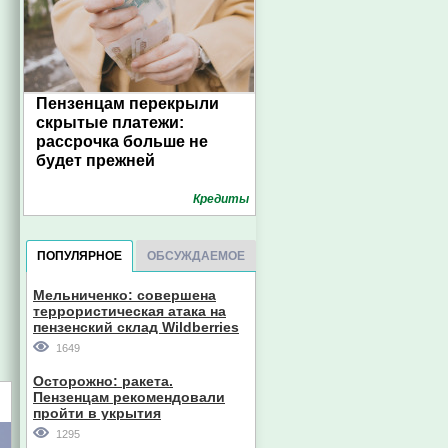
Пензенцам перекрыли
скрытые платежи:
рассрочка больше не
будет прежней
Кредиты
ПОПУЛЯРНОЕ
ОБСУЖДАЕМОЕ
Мельниченко: совершена
террористическая атака на
пензенский склад Wildberries
1649
Осторожно: ракета.
Пензенцам рекомендовали
пройти в укрытия
1295