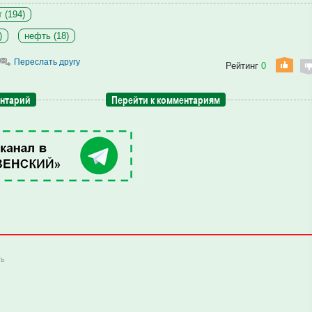
 (194)
)
нефть (18)
Переслать другу
Рейтинг
0
ентарий
Перейти к комментариям
ть