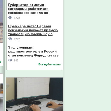
Губернатор отметил
наградами работников
пензенского завода по
производству станков
1278
Премьера лета: Первый
пензенский покажет прямую
трансляцию маски-шоу с
участием компании из Южной
1212
Кореи
Заслуженным
машиностроителем России
стал пензенец Фярид Кутаев
981
а
Все публикации