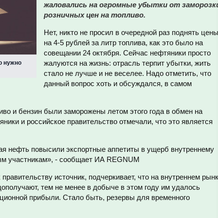
жаловались на огромные убытки от заморозк
розничных цен на топливо.
Нет, никто не просил в очередной раз поднять цен
на 4-5 рублей за литр топлива, как это было на
совещании 24 октября. Сейчас нефтяники просто
жалуются на жизнь: отрасль терпит убытки, жить
о нужно
стало не лучше и не веселее. Надо отметить, что
данный вопрос хоть и обсуждался, в самом
во и бензин были заморожены летом этого года в обмен на
ники и российское правительство отмечали, что это является
я нефть повысили экспортные аппетиты в ущерб внутреннему
мым участникам», - сообщает ИА REGNUM
 правительству источник, подчеркивает, что на внутреннем рын
дополучают, тем не менее в добыче в этом году им удалось
ационной прибыли. Стало быть, резервы для временного