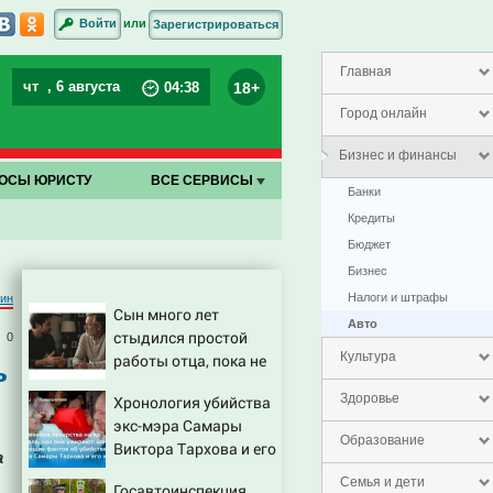
или
Войти
Зарегистрироваться
Главная
чт
, 6 августа
18+
04
:
38
Город онлайн
Бизнес и финансы
ОСЫ ЮРИСТУ
ВСЕ СЕРВИСЫ
Банки
Кредиты
Бюджет
Бизнес
Налоги и штрафы
тин
Сын много лет
Авто
стыдился простой
0
Культура
работы отца, пока не
ь
узнал, ради чего тот
Здоровье
Хронология убийства
отказался от карьеры
экс-мэра Самары
- история одной семьи
Образование
Виктора Тархова и его
а
жены: шесть
Семья и дети
Госавтоинспекция