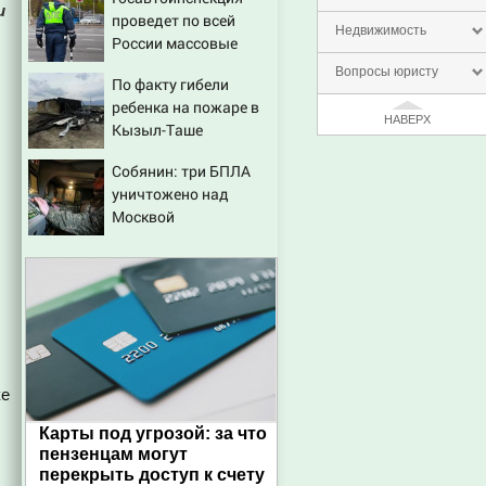
шокирующих фактов,
и
проведет по всей
новые подробности
Недвижимость
России массовые
рейды с 10 августа
ы
Вопросы юристу
По факту гибели
ребенка на пожаре в
НАВЕРХ
Кызыл-Таше
возбуждено
Собянин: три БПЛА
уголовное дело
уничтожено над
Москвой
ке
Карты под угрозой: за что
пензенцам могут
перекрыть доступ к счету