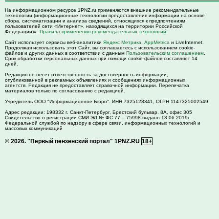
На информационном ресурсе 1PNZ.ru применяются внешние рекомендательные
технологии (информационные технологии предоставления информации на основе
сбора, систематизации и анализа сведений, относящихся к предпочтениям
пользователей сети «Интернет», находящихся на территории Российской
Федерации)».
Правила применения рекомендательных технологий
.
Сайт использует сервисы веб-аналитики
Яндекс Метрика
,
AppMetrica
и LiveInternet.
Продолжая использовать этот Сайт, вы соглашаетесь с использованием cookie-
файлов и других данных в соответствии с данным
Пользовательским соглашением
.
Срок обработки персональных данных при помощи cookie-файлов составляет 14
дней.
Редакция не несет ответственность за достоверность информации,
опубликованной в рекламных объявлениях и сообщениях информационных
агентств. Редакция не предоставляет справочной информации. Перепечатка
материалов только по согласованию с редакцией.
Учредитель ООО "Информационное Бюро". ИНН 7325128341, ОГРН 1147325002549
Адрес редакции:
198332
г. Санкт-Петербург,
Брестский бульвар, 8А, офис 305
Свидетельство о регистрации СМИ ЭЛ № ФС 77 – 75998 выдано 13.06.2019г.
Федеральной службой по надзору в сфере связи, информационных технологий и
массовых коммуникаций
© 2026.
"Первый пензенский портал" 1PNZ.RU
18+