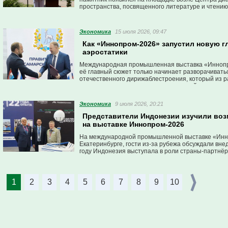
пространства, посвященного литературе и чтению
Экономика
15 июля 2026, 09:47
Как «Иннопром-2026» запустил новую г
аэростатики
Международная промышленная выставка «Иннопро
её главный сюжет только начинает разворачивать
отечественного дирижаблестроения, который из 
практическую плоскость промышленной коопераци
экспозиция, и пакет соглашений, заключённых пр
Экономика
9 июля 2026, 20:21
Представители Индонезии изучили во
на выставке Иннопром-2026
На международной промышленной выставке «Инн
Екатеринбурге, гости из-за рубежа обсуждали вне
году Индонезия выступала в роли страны-партнёр
1
2
3
4
5
6
7
8
9
10