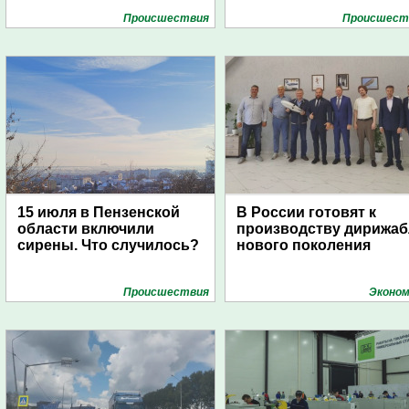
Проиcшествия
Проиcшест
15 июля в Пензенской
В России готовят к
области включили
производству дирижа
сирены. Что случилось?
нового поколения
Проиcшествия
Эконом