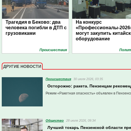
Трагедия в Беково: два
На конкурс
человека погибли в ДТП с
«Профессионалы-2026
грузовиками
могут закупить китайс
оборудование
Проиcшествия
Полит
ДРУГИЕ НОВОСТИ
Проиcшествия
30 июля 2026, 03:35
Осторожно: ракета. Пензенцам рекомен
Режим «Ракетная опасность» объявлен в Пензенск
Общество
28 июля 2026, 09:34
Лучший токарь Пензенской области пре