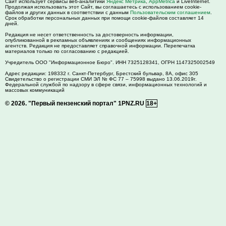
Сайт использует сервисы веб-аналитики
Яндекс Метрика
,
AppMetrica
и LiveInternet.
Продолжая использовать этот Сайт, вы соглашаетесь с использованием cookie-
файлов и других данных в соответствии с данным
Пользовательским соглашением
.
Срок обработки персональных данных при помощи cookie-файлов составляет 14
дней.
Редакция не несет ответственность за достоверность информации,
опубликованной в рекламных объявлениях и сообщениях информационных
агентств. Редакция не предоставляет справочной информации. Перепечатка
материалов только по согласованию с редакцией.
Учредитель ООО "Информационное Бюро". ИНН 7325128341, ОГРН 1147325002549
Адрес редакции:
198332
г. Санкт-Петербург,
Брестский бульвар, 8А, офис 305
Свидетельство о регистрации СМИ ЭЛ № ФС 77 – 75998 выдано 13.06.2019г.
Федеральной службой по надзору в сфере связи, информационных технологий и
массовых коммуникаций
© 2026.
"Первый пензенский портал" 1PNZ.RU
18+