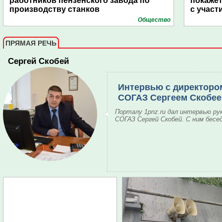
работников пензенского завода по
покаже
производству станков
с участ
Общество
ПРЯМАЯ РЕЧЬ
Сергей Скобей
Интервью с директоро
СОГАЗ Сергеем Скобе
Порталу 1pnz.ru дал интервью ру
СОГАЗ Сергей Скобей. С ним бесе