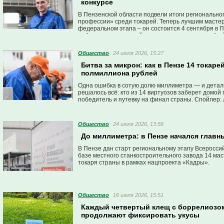
конкурсе
В Пензенской области подвели итоги региональног
профессии» среди токарей. Теперь лучшим мастер
федеральном этапа – он состоится 4 сентября в П
поборются за главный приз – один миллион рублей
Общество
24 июля 2026, 15:27
Битва за микрон: как в Пензе 14 токаре
полмиллиона рублей
Одна ошибка в сотую долю миллиметра — и деталь 
решалось всё: кто из 14 виртуозов заберет домой
победитель и путевку на финал страны. Спойлер: л
Общество
24 июля 2026, 13:56
До миллиметра: в Пензе начался главн
В Пензе дан старт региональному этапу Всеросси
базе местного станкостроительного завода 14 ма
токаря страны в рамках нацпроекта «Кадры».
Общество
16 июля 2026, 15:51
Каждый четвертый клещ с боррелиозом
продолжают фиксировать укусы