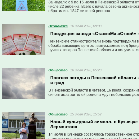
За неделю с 9 по 15 июля в Пензенской области от
числе 22 ребенка. Всего с начала сезона активно
обратились 1847 жителей региона.
Экономика
16 июля 2026, 09:00
Продукция завода «СтанкоМашСтрой» п
Пензенские станкостроители вновь подтвердили вы
обрабатывающие центры, выпускаемые под брен
лучших товаров Пензенской области и получили «
конкурса «100 лучших товаров России». В этом го
номинируемой продукции, но и доказало: российс
с мировыми брендами.
Общество
16 июля 2026, 05:23
Прогноз погоды в Пензенской области 
и град
В Пензенской области в четверг, 16 июля, сохран
синоптиков, жителей региона ждут небольшие дожд
Общество
15 июля 2026, 15:52
Новый культурный символ: в Кузнецке
Лермонтова
14 июля в Кузнецке состоялось торжественное о
памятник появился на площадке возле Центра диаг