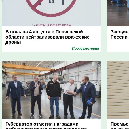
В ночь на 4 августа в Пензенской
Заслуж
области нейтрализовали вражеские
России 
дроны
Проиcшествия
Губернатор отметил наградами
Премьер