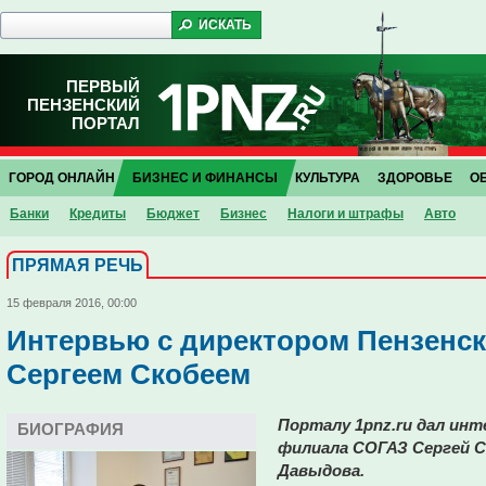
ПЕРВЫЙ
ПЕНЗЕНСКИЙ
ПОРТАЛ
ГОРОД ОНЛАЙН
БИЗНЕС И ФИНАНСЫ
КУЛЬТУРА
ЗДОРОВЬЕ
О
Банки
Кредиты
Бюджет
Бизнес
Налоги и штрафы
Авто
ПРЯМАЯ РЕЧЬ
15 февраля 2016, 00:00
Интервью с директором Пензенс
Сергеем Скобеем
Порталу 1pnz.ru дал ин
БИОГРАФИЯ
филиала СОГАЗ Сергей Ск
Давыдова.