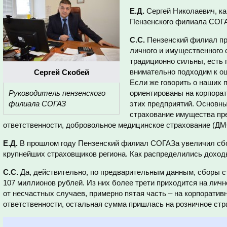
Е.Д.
Сергей Николаевич, ка
Пензенского филиала СОГ
С.С.
Пензенский филиал пр
личного и имущественного 
традиционно сильны, есть 
внимательно подходим к оц
Сергей Скобей
Если же говорить о наших 
Руководитель пензенского
ориентированы на корпорат
филиала СОГАЗ
этих предприятий. Основны
страхование имущества пр
ответственности, добровольное медицинское страхование (ДМС
Е.Д.
В прошлом году Пензенский филиал СОГАЗа увеличил сбо
крупнейших страховщиков региона. Как распределились дохо
С.С.
Да, действительно, по предварительным данным, сборы 
107 миллионов рублей. Из них более трети приходится на лич
от несчастных случаев, примерно пятая часть – на корпоратив
ответственности, остальная сумма пришлась на розничное ст