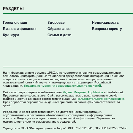
РАЗДЕЛЫ
Город онлайн
Здоровье
Недвижимость
Бизнес и финансы
Образование
Вопросы юристу
Культура
Семья и дети
На информационном ресурсе 1PNZ.ru применяются внешние рекомендательные
технологии (информационные технологии предоставления информации на основе
сбора, систематизации и анализа сведений, относящихся к предпочтениям
пользователей сети «Интернет», находящихся на территории Российской
Федерации)».
Правила применения рекомендательных технологий
.
Сайт использует сервисы веб-аналитики
Яндекс Метрика
,
AppMetrica
и LiveInternet.
Продолжая использовать этот Сайт, вы соглашаетесь с использованием cookie-
файлов и других данных в соответствии с данным
Пользовательским соглашением
.
Срок обработки персональных данных при помощи cookie-файлов составляет 14
дней.
Редакция не несет ответственность за достоверность информации,
опубликованной в рекламных объявлениях и сообщениях информационных
агентств. Редакция не предоставляет справочной информации. Перепечатка
материалов только по согласованию с редакцией.
Учредитель ООО "Информационное Бюро". ИНН 7325128341, ОГРН 1147325002549