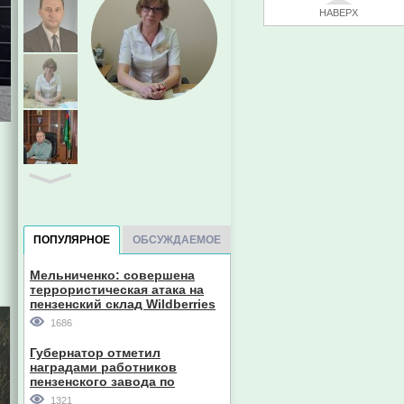
НАВЕРХ
Главный судебный пристав
Пензенской области
ПОПУЛЯРНОЕ
ОБСУЖДАЕМОЕ
Мельниченко: совершена
террористическая атака на
пензенский склад Wildberries
1686
Губернатор отметил
наградами работников
пензенского завода по
производству станков
1321