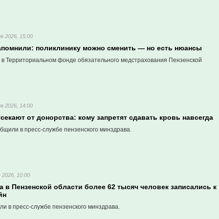
я 2026, 15:00
апомнили: поликлинику можно сменить — но есть нюансы
и в Территориальном фонде обязательного медстрахования Пензенской
я 2026, 14:00
секают от донорства: кому запретят сдавать кровь навсегда
бщили в пресс-службе пензенского минздрава.
 2026, 10:00
а в Пензенской области более 62 тысяч человек записались к
йн
ли в пресс-службе пензенского минздрава.