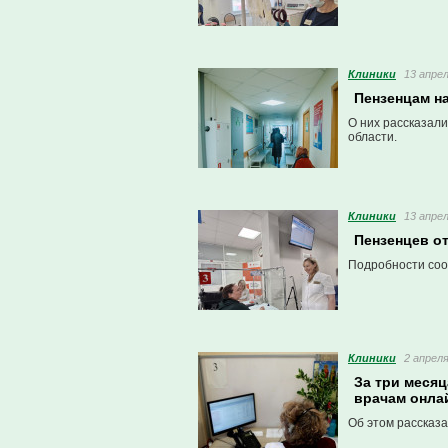
Клиники
13 апрел
Пензенцам н
О них рассказал
области.
Клиники
13 апрел
Пензенцев от
Подробности соо
Клиники
2 апреля
За три месяц
врачам онла
Об этом рассказа