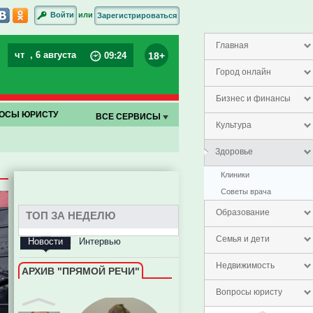
или
Войти
Зарегистрироваться
Елена Гринчук
Главная
чт
, 6 августа
18+
09
:
24
Город онлайн
Бизнес и финансы
ОСЫ ЮРИСТУ
ВСЕ СЕРВИСЫ
Культура
Здоровье
Клиники
Советы врача
Образование
ТОП ЗА НЕДЕЛЮ
Семья и дети
Новости
Интервью
Недвижимость
АРХИВ "ПРЯМОЙ РЕЧИ"
Вопросы юристу
Евгений Пазечко