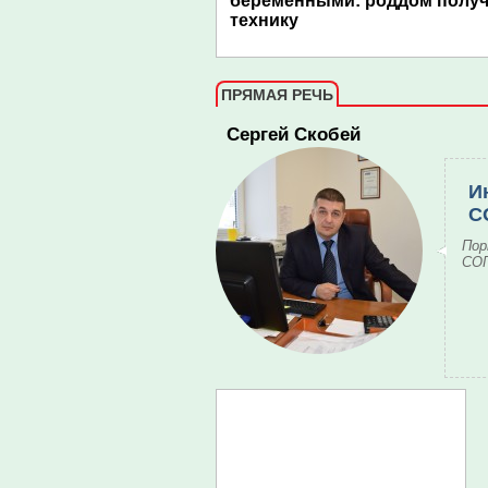
беременными: роддом полу
технику
ПРЯМАЯ РЕЧЬ
Сергей Скобей
И
С
Пор
СОГ