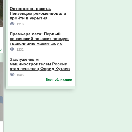
Осторожно: ракета.
Пензенцам рекомендовали
пройти в укрытия
1316
Премьера лета: Первый
пензенский покажет прямую
трансляцию маски-шоу с
участием компании из Южной
и
1232
Кореи
Заслуженным
машиностроителем России
стал пензенец Фярид Кутаев
1003
Все публикации