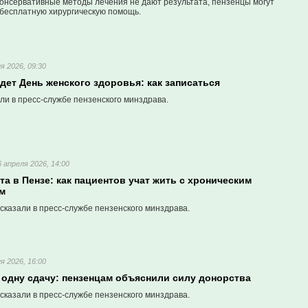
 консервативные методы лечения не дают результата, пензенцы могут
 бесплатную хирургическую помощь.
я 2026, 09:30
дет День женского здоровья: как записаться
ли в пресс-службе пензенского минздрава.
6 апреля 2026, 14:00
а в Пензе: как пациентов учат жить с хроническим
м
сказали в пресс-службе пензенского минздрава.
я 2026, 16:00
 одну сдачу: пензенцам объяснили силу донорства
сказали в пресс-службе пензенского минздрава.