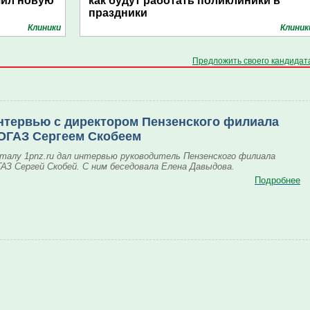
чил новую
как будут работать поликлиники в
праздники
Клиники
Клиник
Предложить своего кандидат
нтервью с директором Пензенского филиала
ОГАЗ Сергеем Скобеем
талу 1pnz.ru дал интервью руководитель Пензенского филиала
АЗ Сергей Скобей. С ним беседовала Елена Давыдова.
Подробнее