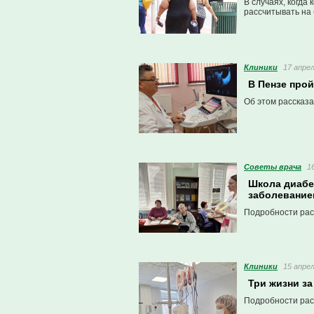
В случаях, когда
рассчитывать на
Клиники
17 апрел
В Пензе прой
Об этом рассказа
Советы врача
1
Школа диабет
заболевание
Подробности рас
Клиники
15 апрел
Три жизни за
Подробности рас