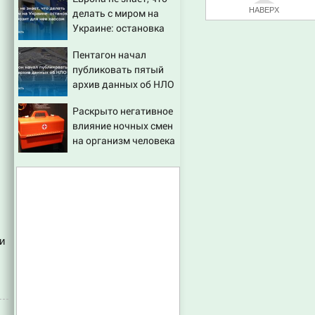
НАВЕРХ
делать с миром на
Украине: остановка
боев грозит для нее
Пентагон начал
хаосом
публиковать пятый
архив данных об НЛО
Раскрыто негативное
влияние ночных смен
на организм человека
и