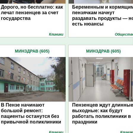
Дорого, но бесплатно: как
Беременным и кормящи
лечат пензенцев за счет
пензячкам начнут
государства
раздавать продукты — н
есть нюансы
Клиники
Обществ
МИНЗДРАВ (605)
МИНЗДРАВ (605)
В Пензе начинают
Пензенцев ждут длинны
большой ремонт:
выходные: как будут
пациенты останутся без
работать поликлиники в
привычной поликлиники
праздники
Клиники
Клиник