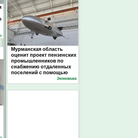
м
о
о
Мурманская область
оценит проект пензенских
промышленников по
снабжению отдаленных
поселений с помощью
дирижаблей
Экономика
е
и