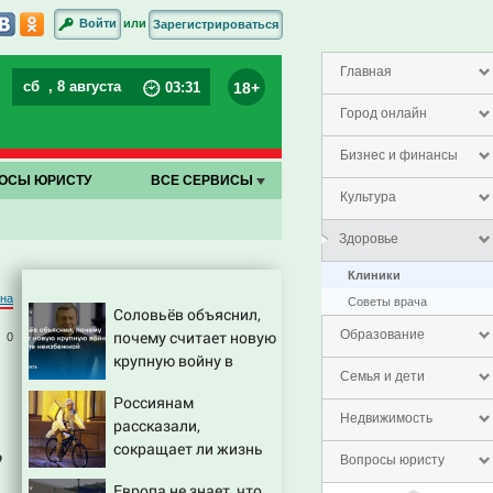
или
Войти
Зарегистрироваться
Главная
сб
, 8 августа
18+
03
:
31
Город онлайн
Бизнес и финансы
ОСЫ ЮРИСТУ
ВСЕ СЕРВИСЫ
Культура
Здоровье
Клиники
на
Советы врача
Соловьёв объяснил,
почему считает новую
Образование
0
крупную войну в
Семья и дети
Европе неизбежной
Россиянам
Недвижимость
рассказали,
сокращает ли жизнь
о
Вопросы юристу
ночная работа
Европа не знает, что