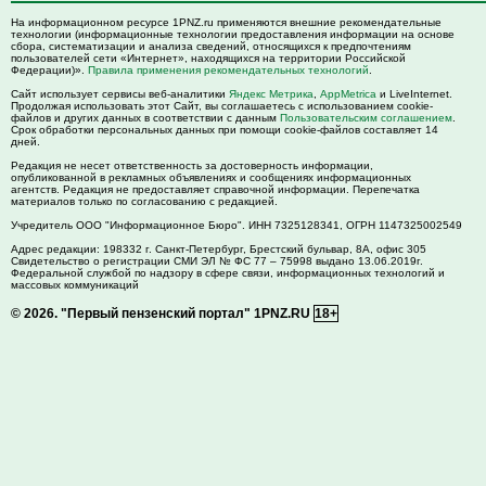
На информационном ресурсе 1PNZ.ru применяются внешние рекомендательные
технологии (информационные технологии предоставления информации на основе
сбора, систематизации и анализа сведений, относящихся к предпочтениям
пользователей сети «Интернет», находящихся на территории Российской
Федерации)».
Правила применения рекомендательных технологий
.
Сайт использует сервисы веб-аналитики
Яндекс Метрика
,
AppMetrica
и LiveInternet.
Продолжая использовать этот Сайт, вы соглашаетесь с использованием cookie-
файлов и других данных в соответствии с данным
Пользовательским соглашением
.
Срок обработки персональных данных при помощи cookie-файлов составляет 14
дней.
Редакция не несет ответственность за достоверность информации,
опубликованной в рекламных объявлениях и сообщениях информационных
агентств. Редакция не предоставляет справочной информации. Перепечатка
материалов только по согласованию с редакцией.
Учредитель ООО "Информационное Бюро". ИНН 7325128341, ОГРН 1147325002549
Адрес редакции:
198332
г. Санкт-Петербург,
Брестский бульвар, 8А, офис 305
Свидетельство о регистрации СМИ ЭЛ № ФС 77 – 75998 выдано 13.06.2019г.
Федеральной службой по надзору в сфере связи, информационных технологий и
массовых коммуникаций
© 2026.
"Первый пензенский портал" 1PNZ.RU
18+