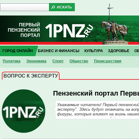
ПЕРВЫЙ
ПЕНЗЕНСКИЙ
ПОРТАЛ
ГОРОД ОНЛАЙН
БИЗНЕС И ФИНАНСЫ
КУЛЬТУРА
ЗДОРОВЬЕ
О
Политика
Экономика
Спорт
Общество
Проиcшествия
ВОПРОС К ЭКСПЕРТУ
Пензенский портал Пер
Уважаемые читатели! Первый пензенски
эксперту". Здесь будут отвечать на воп
фигуры, которые влияют на жизнь нашего
накопилось много вопросов? Чью консул
жизненно важной проблеме? Напишите на
результатам ваших вопросов мы состави
пригласим их для общения с вами.