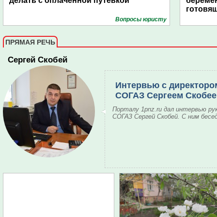
делать с оплаченной путевкой
береме
готовящ
Вопросы юристу
ПРЯМАЯ РЕЧЬ
Сергей Скобей
Интервью с директоро
СОГАЗ Сергеем Скобе
Порталу 1pnz.ru дал интервью ру
СОГАЗ Сергей Скобей. С ним бесе