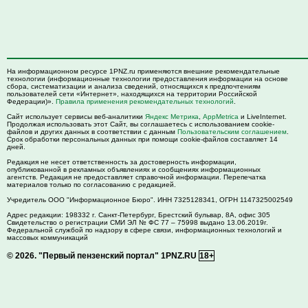
На информационном ресурсе 1PNZ.ru применяются внешние рекомендательные
технологии (информационные технологии предоставления информации на основе
сбора, систематизации и анализа сведений, относящихся к предпочтениям
пользователей сети «Интернет», находящихся на территории Российской
Федерации)».
Правила применения рекомендательных технологий
.
Сайт использует сервисы веб-аналитики
Яндекс Метрика
,
AppMetrica
и LiveInternet.
Продолжая использовать этот Сайт, вы соглашаетесь с использованием cookie-
файлов и других данных в соответствии с данным
Пользовательским соглашением
.
Срок обработки персональных данных при помощи cookie-файлов составляет 14
дней.
Редакция не несет ответственность за достоверность информации,
опубликованной в рекламных объявлениях и сообщениях информационных
агентств. Редакция не предоставляет справочной информации. Перепечатка
материалов только по согласованию с редакцией.
Учредитель ООО "Информационное Бюро". ИНН 7325128341, ОГРН 1147325002549
Адрес редакции:
198332
г. Санкт-Петербург,
Брестский бульвар, 8А, офис 305
Свидетельство о регистрации СМИ ЭЛ № ФС 77 – 75998 выдано 13.06.2019г.
Федеральной службой по надзору в сфере связи, информационных технологий и
массовых коммуникаций
© 2026.
"Первый пензенский портал" 1PNZ.RU
18+