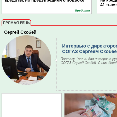
кредиты, но предупредили о подвохе
на кред
41 тыся
Кредиты
ПРЯМАЯ РЕЧЬ
Сергей Скобей
Интервью с директоро
СОГАЗ Сергеем Скобе
Порталу 1pnz.ru дал интервью ру
СОГАЗ Сергей Скобей. С ним бесе