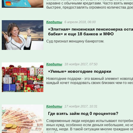
наравне с обычными кредитами. Часто взять микр
быстрее, предоставлять огромного количества док
поступают непосредственно на карту, и за ними не
Кредиты
6 апреля 2018, 06:00
«Элитная» пензенская пенсионерка ост
бабки» и еще 18 банков и МФО
Суд признал женщину банкротом.
Кредиты
18 ноября 2017, 07:50
«Умные» новогодние подарки
Новогодние подарки - это важный элемент новогод
каждый хочет порадовать своих близких чем-то н
Кредиты
17 ноября 2017, 10:31
Где взять займ под 0 процентов?
Современные люди нередко испытывают потребнос
иных нужд, особенно если деньги небольшие, но ну
взгляд, негде. В такой ситуации многие граждан