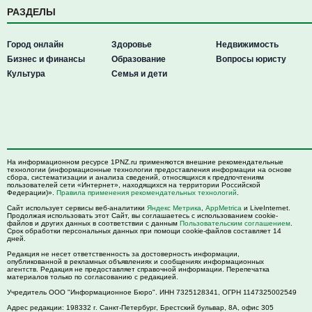
РАЗДЕЛЫ
Город онлайн
Здоровье
Недвижимость
Бизнес и финансы
Образование
Вопросы юристу
Культура
Семья и дети
На информационном ресурсе 1PNZ.ru применяются внешние рекомендательные
технологии (информационные технологии предоставления информации на основе
сбора, систематизации и анализа сведений, относящихся к предпочтениям
пользователей сети «Интернет», находящихся на территории Российской
Федерации)».
Правила применения рекомендательных технологий
.
Сайт использует сервисы веб-аналитики
Яндекс Метрика
,
AppMetrica
и LiveInternet.
Продолжая использовать этот Сайт, вы соглашаетесь с использованием cookie-
файлов и других данных в соответствии с данным
Пользовательским соглашением
.
Срок обработки персональных данных при помощи cookie-файлов составляет 14
дней.
Редакция не несет ответственность за достоверность информации,
опубликованной в рекламных объявлениях и сообщениях информационных
агентств. Редакция не предоставляет справочной информации. Перепечатка
материалов только по согласованию с редакцией.
Учредитель ООО "Информационное Бюро". ИНН 7325128341, ОГРН 1147325002549
Адрес редакции:
198332
г. Санкт-Петербург,
Брестский бульвар, 8А, офис 305