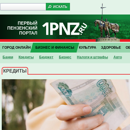
ПЕРВЫЙ
ПЕНЗЕНСКИЙ
ПОРТАЛ
ГОРОД ОНЛАЙН
БИЗНЕС И ФИНАНСЫ
КУЛЬТУРА
ЗДОРОВЬЕ
О
Банки
Кредиты
Бюджет
Бизнес
Налоги и штрафы
Авто
КРЕДИТЫ