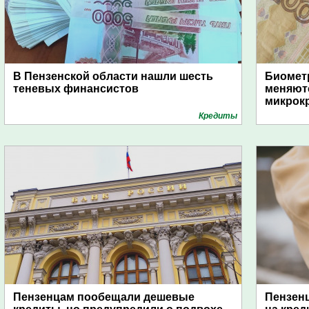
В Пензенской области нашли шесть
Биометр
теневых финансистов
меняют
микрок
Кредиты
Пензенцам пообещали дешевые
Пензенц