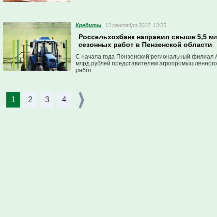
(МФО), готовые дать деньги в долг. Но все знают
процент, а можно ли сэкономить?
Кредиты
13 сентября 2017, 13:25
Россельхозбанк направил свыше 5,5 м
сезонных работ в Пензенской области
С начала года Пензенский региональный филиал 
млрд рублей представителям агропромышленного 
работ.
1
2
3
4