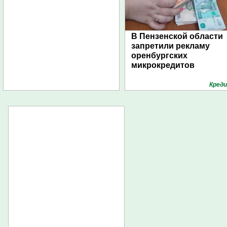
В Пензенской области
запретили рекламу
оренбургских
микрокредитов
Кред