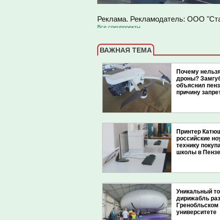
Реклама. Рекламодатель: ООО "С
Все спецпроекты
ВАЖНАЯ ТЕМА
Почему нельз
дроны? Замгу
объяснил пен
причину запре
Принтер Катю
российские но
технику покуп
школы в Пенз
Уникальный т
дирижабль раз
Гренобльском
университете