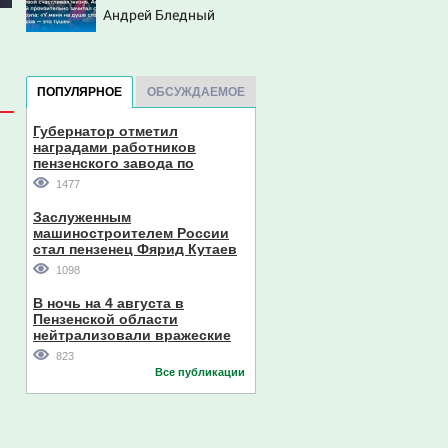
Андрей Бледный
пронзительно зачитал
стихи вместо рэпа: «У
меня на душе сто и
ПОПУЛЯРНОЕ
ОБСУЖДАЕМОЕ
один шов — это туше»
Губернатор отметил
наградами работников
пензенского завода по
производству станков
Олег Ягов
1477
Заслуженным
машиностроителем России
стал пензенец Фярид Кутаев
1098
В ночь на 4 августа в
Пензенской области
нейтрализовали вражеские
дроны
823
заместитель председателя
Все публикации
правительства Пензенской
области