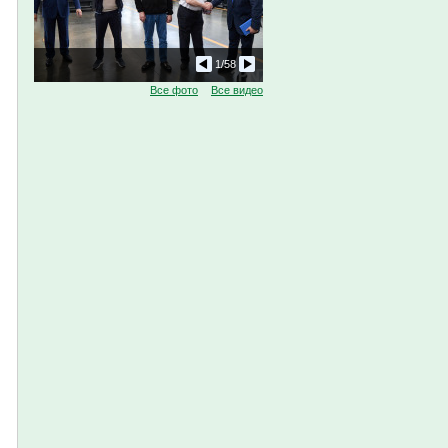
67
1
/58
Все фото
Все видео