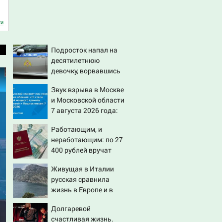
ти
Подросток напал на
десятилетнюю
девочку, ворвавшись
в квартиру
Звук взрыва в Москве
и Московской области
7 августа 2026 года:
Причины, источник,
Работающим, и
откуда был громкий
неработающим: по 27
хлопок
400 рублей вручат
пенсионерам в
Живущая в Италии
сентябре -
русская сравнила
PrimaMedia.ru
жизнь в Европе и в
Крыму
Долгаревой
счастливая жизнь.