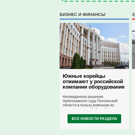
БИЗНЕС И ФИНАНСЫ
З
Южные корейцы
отжимают у российской
компании оборудование
и 4 млн долларов: чью
Неожиданное решение
сторону выбрал
Арбитражного суда Пензенской
пензенский суд?
области в пользу компании из
недружественной Южной Кореи
вызывает недоумение и удивление.
Российская компания может
ВСЕ НОВОСТИ РАЗДЕЛА
понести многомиллионные убытки
из-за преследования фирмы из
недружественной Южной Кореи. Но
суд, несмотря ни на что, занимает