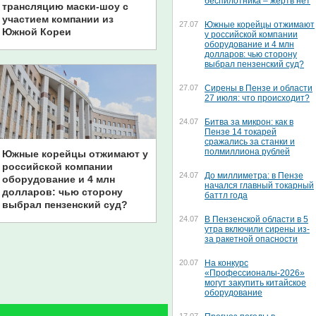
беспилотника – жертв нет
трансляцию маски-шоу с
участием компании из
27.07
Южные корейцы отжимают
Южной Кореи
у российской компании
оборудование и 4 млн
1
/
долларов: чью сторону
выбрал пензенский суд?
27.07
Сирены в Пензе и области
27 июля: что происходит?
24.07
Битва за микрон: как в
Пензе 14 токарей
сражались за станки и
полмиллиона рублей
Южные корейцы отжимают у
российской компании
24.07
До миллиметра: в Пензе
оборудование и 4 млн
начался главный токарный
долларов: чью сторону
баттл года
выбрал пензенский суд?
24.07
В Пензенской области в 5
утра включили сирены из-
за ракетной опасности
20.07
На конкурс
«Профессионалы-2026»
могут закупить китайское
оборудование