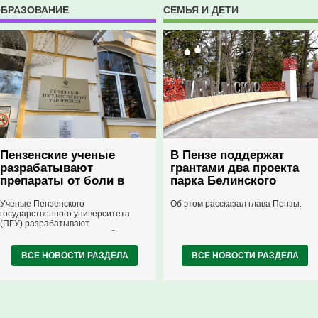
БРАЗОВАНИЕ
СЕМЬЯ И ДЕТИ
Пензенские ученые
В Пензе поддержат
разрабатывают
грантами два проекта
препараты от боли в
парка Белинского
горле на основе
Ученые Пензенского
Об этом рассказал глава Пензы.
вербены
государственного университета
(ПГУ) разрабатывают
растительные леденцы от боли в
горле и препараты для
стоматологии на основе
ВСЕ НОВОСТИ РАЗДЕЛА
ВСЕ НОВОСТИ РАЗДЕЛА
лекарственной вербены.