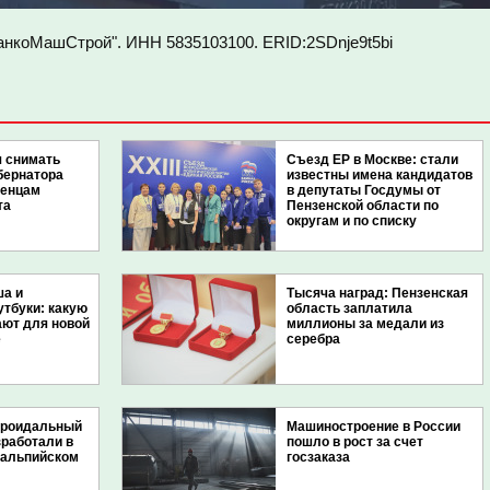
танкоМашСтрой". ИНН
5835103100
. ERID:2SDnje9t5bi
я снимать
Съезд ЕР в Москве: стали
бернатора
известны имена кандидатов
зенцам
в депутаты Госдумы от
та
Пензенской области по
округам и по списку
ша и
Тысяча наград: Пензенская
утбуки: какую
область заплатила
ают для новой
миллионы за медали из
е
серебра
ороидальный
Машиностроение в России
работали в
пошло в рост за счет
 альпийском
госзаказа