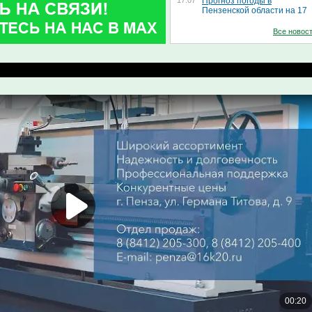
17.07
Прогноз погоды в
Пензенской области на 17
июля
Все новос
16.07
В России готовят к
производству дирижабли
нового поколения