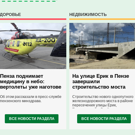
ДОРОВЬЕ
НЕДВИЖИМОСТЬ
Пенза поднимает
На улице Ерик в Пензе
медицину в небо:
завершили
вертолеты уже наготове
строительство моста
Об этом рассказали в пресс-службе
Строительство нового однопутного
пензенского минздрава.
железнодорожного моста в районе
пересечения улицы Ерик,
Транспортной и Горбатова переулк
подошло к концу. Информацию об
этом предоставили представители
ВСЕ НОВОСТИ РАЗДЕЛА
ВСЕ НОВОСТИ РАЗДЕЛА
областного министерства
строительства.