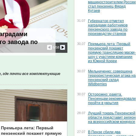
машиностроителем России
стал пензенец Фярид
Кутаев
31.07
Губернатор отметил
наградами работников
пензенского завода по
наградами
производству станков
го завода по
30.07
Премьера лета: Первый
6
/58
пензенский покажет
прямую трансляцию маски-
шоу с участием компании
из Южной Кореи
30.07
Мельниченко: совершена
, где почти все комплектующие
террористическая атака на
пензенский склад
Wildberries
30.07
Осторожно: ракета.
Пензенцам рекомендовали
20-я сессия Пензенской городск
пройти в укрытия
думы, 24.04.2026
28.07
Лучший токарь Пензенской
области представит регион
на всероссийском конкурсе
Премьера лета: Первый
27.07
В Пензе сбили два
пензенский покажет прямую