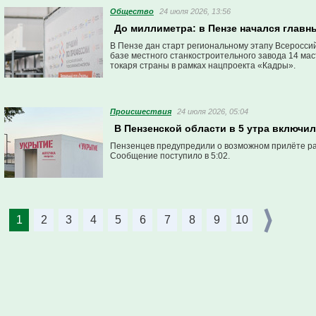
Общество
24 июля 2026, 13:56
До миллиметра: в Пензе начался главн
В Пензе дан старт региональному этапу Всеросси
базе местного станкостроительного завода 14 ма
токаря страны в рамках нацпроекта «Кадры».
Проиcшествия
24 июля 2026, 05:04
В Пензенской области в 5 утра включил
Пензенцев предупредили о возможном прилёте ра
Сообщение поступило в 5:02.
1
2
3
4
5
6
7
8
9
10