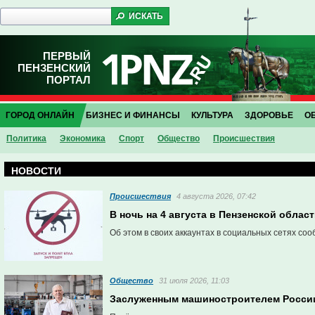
ПЕРВЫЙ
ПЕНЗЕНСКИЙ
ПОРТАЛ
ГОРОД ОНЛАЙН
БИЗНЕС И ФИНАНСЫ
КУЛЬТУРА
ЗДОРОВЬЕ
О
Политика
Экономика
Спорт
Общество
Проиcшествия
НОВОСТИ
Проиcшествия
4 августа 2026, 07:42
В ночь на 4 августа в Пензенской обла
Об этом в своих аккаунтах в социальных сетях со
Общество
31 июля 2026, 11:03
Заслуженным машиностроителем России