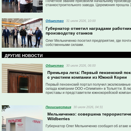
Почётное звание присвоили начальнику производ
станкостроительного завода. Церемония прошла 3
станкостроительное предприятие.
Общество
31 июля 2026, 10:00
Губернатор отметил наградами работник
производству станков
Олег Мельниченко посетил предприятие, где почт
собственными силами.
ДРУГИЕ НОВОСТИ
Общество
30 июля 2026, 06:00
Премьера лета: Первый пензенский по
с участием компании из Южной Кореи
Первый пензенский портал получил эксклюзивные
склада компании ООО «Олимпия» в Тольятти. В лю
приставы и представители южнокорейской компан
Проиcшествия
30 июля 2026, 04:31
Мельниченко: совершена террористичес
Wildberries
Губернатор Олег Мельниченко сообщил об атаке н