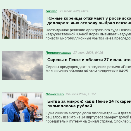
Бизнес
27 июля 2026, 06:00
Южные корейцы отжимают у российско
долларов: чью сторону выбрал пензен
Неожиданное решение Арбитражного суда Пензенс
недружественной Южной Кореи вызывает недоумен
понести многомиллионные убытки из-за преслед
Кореи. Но суд, несмотря ни на что, занимает поз
Проиcшествия
27 июля 2026, 04:26
Сирены в Пензе и области 27 июля: чт
Сирены предупреждают о введении режима «Ракет
Мельниченко объявил об этом в соцсетях в 04:25.
Общество
24 июля 2026, 15:27
Битва за микрон: как в Пензе 14 токаре
полмиллиона рублей
Одна ошибка в сотую долю миллиметра — и деталь 
решалось всё: кто из 14 виртуозов заберет домой
победитель и путевку на финал страны. Спойлер: л