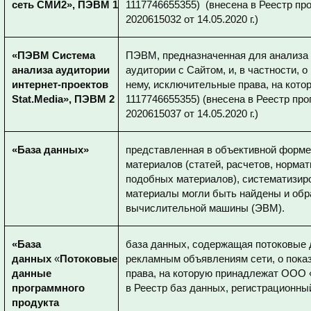
сеть СМИ2», ПЭВМ 1
1117746655355) (внесена в Реестр п
2020615032 от 14.05.2020 г.)
«ПЭВМ Система
ПЭВМ, предназначенная для анализа 
анализа аудитории
аудитории с Сайтом, и, в частности, о
интернет-проектов
нему, исключительные права, на ко
Stat.Media», ПЭВМ 2
1117746655355) (внесена в Реестр п
2020615037 от 14.05.2020 г.)
«База данных»
представленная в объективной форме
материалов (статей, расчетов, норма
подобных материалов), систематизир
материалы могли быть найдены и об
вычислительной машины (ЭВМ).
«База
база данных, содержащая потоковые д
данных
«
Потоковые
рекламным объявлениям сети, о пока
данные
права, на которую принадлежат ООО 
программного
в Реестр баз данных, регистрационный
продукта