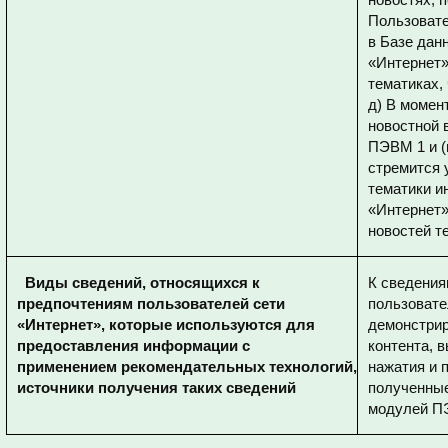
Пользовате
в Базе дан
«Интернет»
тематиках,
д) В момен
новостной 
ПЭВМ 1 и (
стремится 
тематики и
«Интернет»
новостей т
Виды сведений, относящихся к
К сведения
предпочтениям пользователей сети
пользовате
«Интернет», которые используются для
демонстрир
предоставления информации с
контента, 
применением рекомендательных технологий,
нажатия и п
источники получения таких сведений
полученные
модулей ПЭ