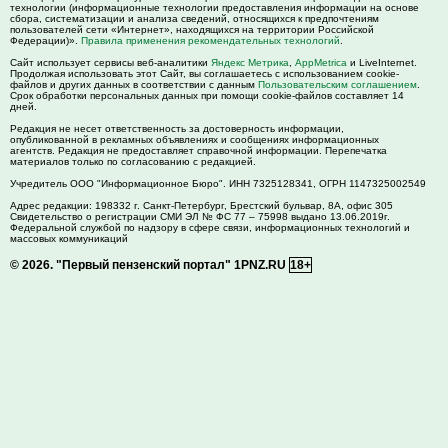
технологии (информационные технологии предоставления информации на основе
сбора, систематизации и анализа сведений, относящихся к предпочтениям
пользователей сети «Интернет», находящихся на территории Российской
Федерации)».
Правила применения рекомендательных технологий
.
Сайт использует сервисы веб-аналитики
Яндекс Метрика
,
AppMetrica
и LiveInternet.
Продолжая использовать этот Сайт, вы соглашаетесь с использованием cookie-
файлов и других данных в соответствии с данным
Пользовательским соглашением
.
Срок обработки персональных данных при помощи cookie-файлов составляет 14
дней.
Редакция не несет ответственность за достоверность информации,
опубликованной в рекламных объявлениях и сообщениях информационных
агентств. Редакция не предоставляет справочной информации. Перепечатка
материалов только по согласованию с редакцией.
Учредитель ООО "Информационное Бюро". ИНН 7325128341, ОГРН 1147325002549
Адрес редакции:
198332
г. Санкт-Петербург,
Брестский бульвар, 8А, офис 305
Свидетельство о регистрации СМИ ЭЛ № ФС 77 – 75998 выдано 13.06.2019г.
Федеральной службой по надзору в сфере связи, информационных технологий и
массовых коммуникаций
© 2026.
"Первый пензенский портал" 1PNZ.RU
18+