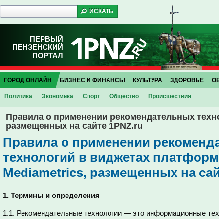
ПЕРВЫЙ
ПЕНЗЕНСКИЙ
ПОРТАЛ
ГОРОД ОНЛАЙН
БИЗНЕС И ФИНАНСЫ
КУЛЬТУРА
ЗДОРОВЬЕ
О
Политика
Экономика
Спорт
Общество
Проиcшествия
Правила о применении рекомендательных техно
размещенных на сайте 1PNZ.ru
Правила о применении рекоменд
технологий в виджетах платфор
Mediametrics, размещенных на сай
1. Термины и определения
1.1. Рекомендательные технологии — это информационные те