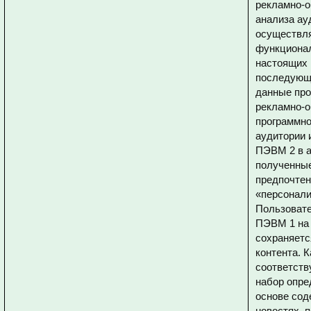
рекламно-
анализа ау
осуществля
функционал
настоящих 
последующе
данные про
рекламно-о
программно
аудитории 
ПЭВМ 2 в 
полученные
предпочтен
«персонали
Пользовате
ПЭВМ 1 на 
сохраняетс
контента. 
соответств
набор опре
основе сод
новостях, 