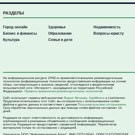
РАЗДЕЛЫ
Город онлайн
Здоровье
Недвижимость
Бизнес и финансы
Образование
Вопросы юристу
Культура
Семья и дети
На информационном ресурсе 1PNZ.ru применяются внешние рекомендательные
технологии (информационные технологии предоставления информации на основе
сбора, систематизации и анализа сведений, относящихся к предпочтениям
пользователей сети «Интернет», находящихся на территории Российской
Федерации)».
Правила применения рекомендательных технологий
.
Сайт использует сервисы веб-аналитики
Яндекс Метрика
,
AppMetrica
и LiveInternet.
Продолжая использовать этот Сайт, вы соглашаетесь с использованием cookie-
файлов и других данных в соответствии с данным
Пользовательским соглашением
.
Срок обработки персональных данных при помощи cookie-файлов составляет 14
дней.
Редакция не несет ответственность за достоверность информации,
опубликованной в рекламных объявлениях и сообщениях информационных
агентств. Редакция не предоставляет справочной информации. Перепечатка
материалов только по согласованию с редакцией.
Учредитель ООО "Информационное Бюро". ИНН 7325128341, ОГРН 1147325002549