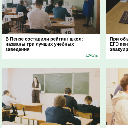
В Пензе составили рейтинг школ:
При об
названы три лучших учебных
ЕГЭ пе
заведения
эвакуи
Школы