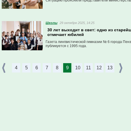
Ситуацию прояснили представители министерства
Школы
29 октября 2025, 14:25
30 лет выходит в свет: одно из старе
отмечает юбилей
Газета лингвистической гимназии № 6 города Пе
публикуется с 1995 года.
4
5
6
7
8
9
10
11
12
13