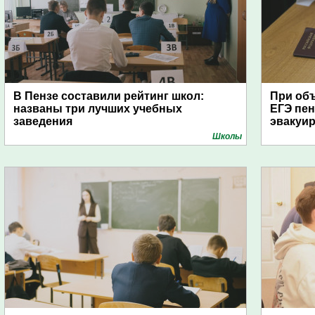
В Пензе составили рейтинг школ:
При об
названы три лучших учебных
ЕГЭ пе
заведения
эвакуи
Школы