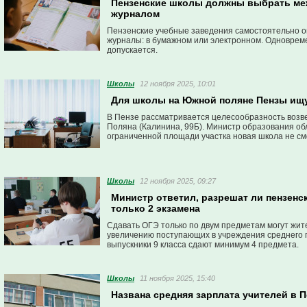
Пензенские школы должны выбрать ме
журналом
Пензенские учебные заведения самостоятельно о
журналы: в бумажном или электронном. Одноврем
допускается.
Школы
12 ноября 2025, 10:01
Для школы на Южной поляне Пензы ищ
В Пензе рассматривается целесообразность воз
Поляна (Калинина, 99Б). Министр образования об
ограниченной площади участка новая школа не см
Школы
12 ноября 2025, 09:27
Министр ответил, разрешат ли пензенс
только 2 экзамена
Сдавать ОГЭ только по двум предметам могут жит
увеличению поступающих в учреждения среднего 
выпускники 9 класса сдают минимум 4 предмета.
Школы
11 ноября 2025, 15:40
Названа средняя зарплата учителей в 