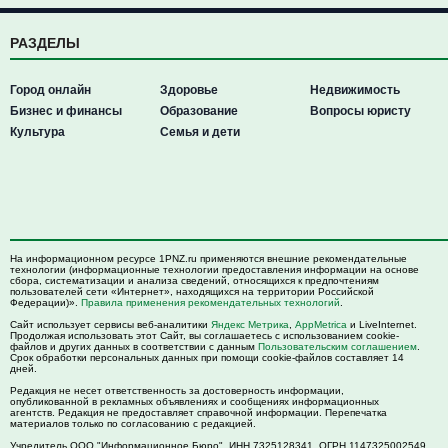
РАЗДЕЛЫ
Город онлайн
Здоровье
Недвижимость
Бизнес и финансы
Образование
Вопросы юристу
Культура
Семья и дети
На информационном ресурсе 1PNZ.ru применяются внешние рекомендательные
технологии (информационные технологии предоставления информации на основе
сбора, систематизации и анализа сведений, относящихся к предпочтениям
пользователей сети «Интернет», находящихся на территории Российской
Федерации)».
Правила применения рекомендательных технологий
.
Сайт использует сервисы веб-аналитики
Яндекс Метрика
,
AppMetrica
и LiveInternet.
Продолжая использовать этот Сайт, вы соглашаетесь с использованием cookie-
файлов и других данных в соответствии с данным
Пользовательским соглашением
.
Срок обработки персональных данных при помощи cookie-файлов составляет 14
дней.
Редакция не несет ответственность за достоверность информации,
опубликованной в рекламных объявлениях и сообщениях информационных
агентств. Редакция не предоставляет справочной информации. Перепечатка
материалов только по согласованию с редакцией.
Учредитель ООО "Информационное Бюро". ИНН 7325128341, ОГРН 1147325002549