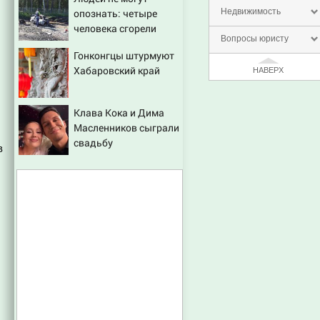
опознать: четыре
Недвижимость
человека сгорели
Вопросы юристу
заживо в страшном
Гонконгцы штурмуют
ДТП на трассе
Хабаровский край
НАВЕРХ
07/08/2026 – Новости
Клава Кока и Дима
Масленников сыграли
свадьбу
в