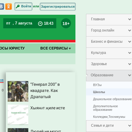
или
Войти
Зарегистрироваться
Главная
пт
, 7 августа
18+
18
:
43
Город онлайн
Бизнес и финансы
ОСЫ ЮРИСТУ
ВСЕ СЕРВИСЫ
Культура
Здоровье
Образование
ров
“Генерал 200” в
ВУЗы
квадрате. Как
0
Школы
Драпатый
в
Дошкольное образование
переплюнул Сырского
Дополнительное
Хыянәт җиле исте
образование
Колледжи,Техникумы
Семья и дети
Людей не могут