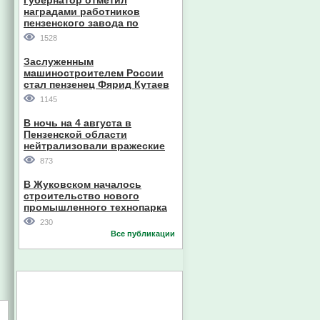
Губернатор отметил
наградами работников
пензенского завода по
производству станков
1528
Заслуженным
машиностроителем России
стал пензенец Фярид Кутаев
1145
В ночь на 4 августа в
Пензенской области
нейтрализовали вражеские
дроны
873
В Жуковском началось
строительство нового
промышленного технопарка
230
Все публикации