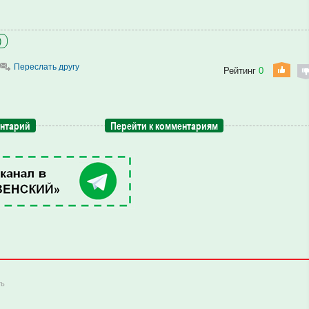
)
Переслать другу
Рейтинг
0
ентарий
Перейти к комментариям
ть