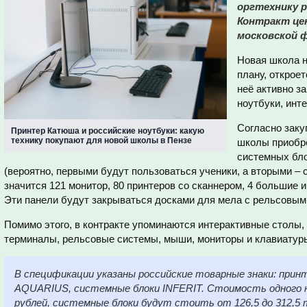
оргтехнику р
Контракт цен
московской 
Новая школа н
плану, откроет
неё активно з
ноутбуки, инт
Согласно заку
Принтер Катюша и российские ноутбуки: какую
технику покупают для новой школы в Пензе
школы приобре
системных бло
(вероятно, первыми будут пользоваться ученики, а вторыми – 
значится 121 монитор, 80 принтеров со сканнером, 4 большие 
Эти панели будут закрываться досками для мела с рельсовым
Помимо этого, в контракте упоминаются интерактивные столы
терминалы, рельсовые системы, мыши, мониторы и клавиатур
В спецификации указаны российские товарные знаки: при
AQUARIUS, системные блоки INFERIT. Стоимость одного 
рублей, системные блоки будут стоить от 126,5 до 312,5 