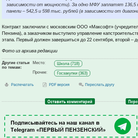
зависимости от мощности). За одно МФУ заплатят 136,5 
панели – 542,5 и 598 тыс. рублей (в зависимости от диагона
Контракт заключили с московским ООО «Максофт» (учредител
Пензина), а заказчиком выступило управление капстроительст
этапа. Первый должен завершиться до 22 сентября, второй – до
Фото из архива редакции
Другие статьи
Место:
Школа (718)
по темам:
Прочее:
Госзакупки (363)
Распечатать
PDF версия
Переслать другу
Оставить комментарий
Пере