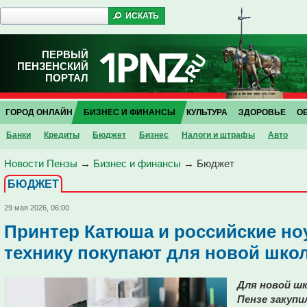
ПЕРВЫЙ
ПЕНЗЕНСКИЙ
ПОРТАЛ
ГОРОД ОНЛАЙН
БИЗНЕС И ФИНАНСЫ
КУЛЬТУРА
ЗДОРОВЬЕ
О
Банки
Кредиты
Бюджет
Бизнес
Налоги и штрафы
Авто
Новости Пензы
→
Бизнес и финансы
→
Бюджет
БЮДЖЕТ
29 мая 2026, 06:00
Принтер Катюша и российские но
технику покупают для новой шко
Для новой шк
Пензе закуп