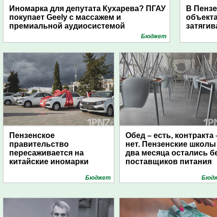
Иномарка для депутата Кухарева? ПГАУ
В Пензе
покупает Geely с массажем и
объекта
премиальной аудиосистемой
затягив
Бюджет
Пензенское
Обед – есть, контракта 
правительство
нет. Пензенские школы
пересаживается на
два месяца остались б
китайские иномарки
поставщиков питания
Бюджет
Бюд