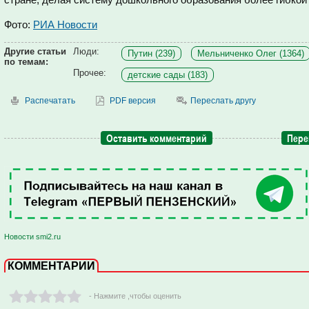
Фото:
РИА Новости
Другие статьи
Люди:
Путин (239)
Мельниченко Олег (1364)
по темам:
Прочее:
детские сады (183)
Распечатать
PDF версия
Переслать другу
Оставить комментарий
Пере
Новости smi2.ru
КОММЕНТАРИИ
- Нажмите ,чтобы оценить