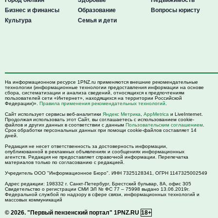
Бизнес и финансы
Образование
Вопросы юристу
Культура
Семья и дети
На информационном ресурсе 1PNZ.ru применяются внешние рекомендательные
технологии (информационные технологии предоставления информации на основе
сбора, систематизации и анализа сведений, относящихся к предпочтениям
пользователей сети «Интернет», находящихся на территории Российской
Федерации)».
Правила применения рекомендательных технологий
.
Сайт использует сервисы веб-аналитики
Яндекс Метрика
,
AppMetrica
и LiveInternet.
Продолжая использовать этот Сайт, вы соглашаетесь с использованием cookie-
файлов и других данных в соответствии с данным
Пользовательским соглашением
.
Срок обработки персональных данных при помощи cookie-файлов составляет 14
дней.
Редакция не несет ответственность за достоверность информации,
опубликованной в рекламных объявлениях и сообщениях информационных
агентств. Редакция не предоставляет справочной информации. Перепечатка
материалов только по согласованию с редакцией.
Учредитель ООО "Информационное Бюро". ИНН 7325128341, ОГРН 1147325002549
Адрес редакции:
198332
г. Санкт-Петербург,
Брестский бульвар, 8А, офис 305
Свидетельство о регистрации СМИ ЭЛ № ФС 77 – 75998 выдано 13.06.2019г.
Федеральной службой по надзору в сфере связи, информационных технологий и
массовых коммуникаций
© 2026.
"Первый пензенский портал" 1PNZ.RU
18+