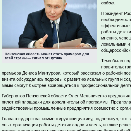
садов.
Президент Рос
необходимости
эффективные 
работы детски
мнению, успеш
локальными и 
общероссийск
Пензенская область может стать примером для
всей страны — сигнал от Путина
Тема была под
правительства
премьера Дениса Мантурова, который рассказал о рабочей пое
визита обсуждались подходы к развитию ясельных групп и со
мамы смогут быстрее возвращаться к профессиональной деяте
Губернатор Пензенской области Олег Мельниченко предложил 
пилотной площадки для дополнительной программы. Предполаг
задействованы промышленные предприятия совместно с органа
Глава государства, комментируя инициативу, подчеркнул, что 
опыт организации работы детских садов и ясель, и такие реш
стране, делая систему дошкольного образования более гибкой