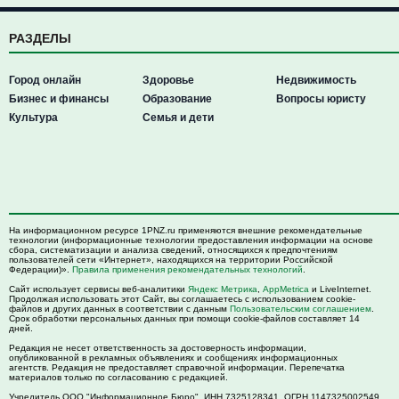
РАЗДЕЛЫ
Город онлайн
Здоровье
Недвижимость
Бизнес и финансы
Образование
Вопросы юристу
Культура
Семья и дети
На информационном ресурсе 1PNZ.ru применяются внешние рекомендательные
технологии (информационные технологии предоставления информации на основе
сбора, систематизации и анализа сведений, относящихся к предпочтениям
пользователей сети «Интернет», находящихся на территории Российской
Федерации)».
Правила применения рекомендательных технологий
.
Сайт использует сервисы веб-аналитики
Яндекс Метрика
,
AppMetrica
и LiveInternet.
Продолжая использовать этот Сайт, вы соглашаетесь с использованием cookie-
файлов и других данных в соответствии с данным
Пользовательским соглашением
.
Срок обработки персональных данных при помощи cookie-файлов составляет 14
дней.
Редакция не несет ответственность за достоверность информации,
опубликованной в рекламных объявлениях и сообщениях информационных
агентств. Редакция не предоставляет справочной информации. Перепечатка
материалов только по согласованию с редакцией.
Учредитель ООО "Информационное Бюро". ИНН 7325128341, ОГРН 1147325002549