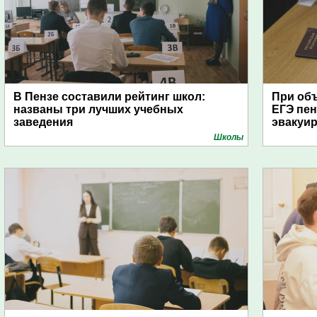
В Пензе составили рейтинг школ:
При об
названы три лучших учебных
ЕГЭ пе
заведения
эвакуи
Школы