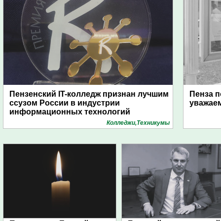
Пензенский IT-колледж признан лучшим
Пенза п
ссузом России в индустрии
уважае
информационных технологий
Колледжи,Техникумы