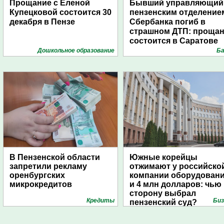
Прощание с Еленой
Бывший управляющий
Купецковой состоится 30
пензенским отделение
декабря в Пензе
Сбербанка погиб в
страшном ДТП: проща
состоится в Саратове
Дошкольное образование
Ба
В Пензенской области
Южные корейцы
запретили рекламу
отжимают у российско
оренбургских
компании оборудован
микрокредитов
и 4 млн долларов: чью
сторону выбрал
Кредиты
Биз
пензенский суд?