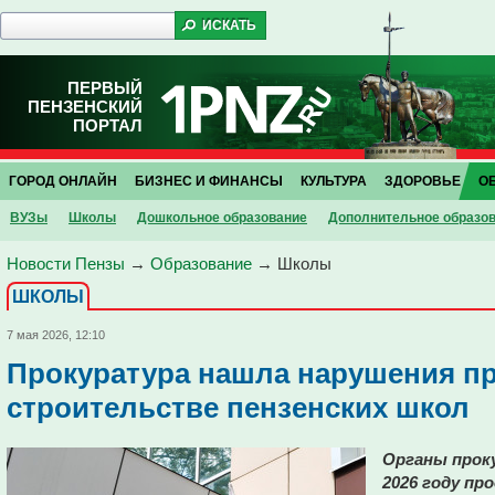
ПЕРВЫЙ
ПЕНЗЕНСКИЙ
ПОРТАЛ
ГОРОД ОНЛАЙН
БИЗНЕС И ФИНАНСЫ
КУЛЬТУРА
ЗДОРОВЬЕ
О
ВУЗы
Школы
Дошкольное образование
Дополнительное образо
Новости Пензы
→
Образование
→
Школы
ШКОЛЫ
7 мая 2026, 12:10
Прокуратура нашла нарушения пр
строительстве пензенских школ
Органы прок
2026 году п