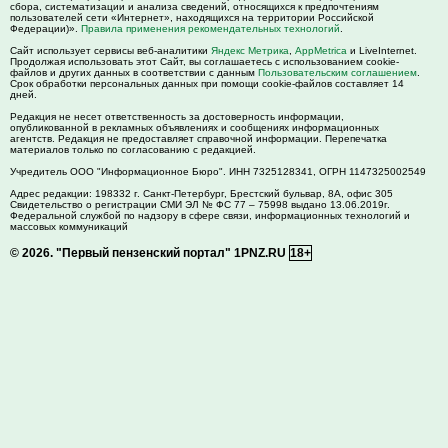
сбора, систематизации и анализа сведений, относящихся к предпочтениям
пользователей сети «Интернет», находящихся на территории Российской
Федерации)».
Правила применения рекомендательных технологий
.
Сайт использует сервисы веб-аналитики
Яндекс Метрика
,
AppMetrica
и LiveInternet.
Продолжая использовать этот Сайт, вы соглашаетесь с использованием cookie-
файлов и других данных в соответствии с данным
Пользовательским соглашением
.
Срок обработки персональных данных при помощи cookie-файлов составляет 14
дней.
Редакция не несет ответственность за достоверность информации,
опубликованной в рекламных объявлениях и сообщениях информационных
агентств. Редакция не предоставляет справочной информации. Перепечатка
материалов только по согласованию с редакцией.
Учредитель ООО "Информационное Бюро". ИНН 7325128341, ОГРН 1147325002549
Адрес редакции:
198332
г. Санкт-Петербург,
Брестский бульвар, 8А, офис 305
Свидетельство о регистрации СМИ ЭЛ № ФС 77 – 75998 выдано 13.06.2019г.
Федеральной службой по надзору в сфере связи, информационных технологий и
массовых коммуникаций
© 2026.
"Первый пензенский портал" 1PNZ.RU
18+