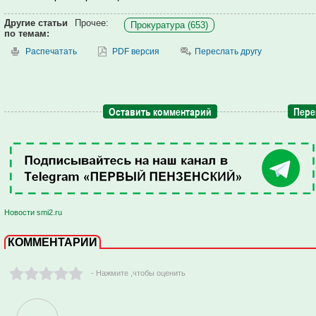
Другие статьи
Прочее:
Прокуратура (653)
по темам:
Распечатать
PDF версия
Переслать другу
Оставить комментарий
Пере
Новости smi2.ru
КОММЕНТАРИИ
- Нажмите ,чтобы оценить