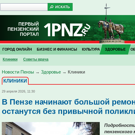
ПЕРВЫЙ
ПЕНЗЕНСКИЙ
ПОРТАЛ
ГОРОД ОНЛАЙН
БИЗНЕС И ФИНАНСЫ
КУЛЬТУРА
ЗДОРОВЬЕ
О
Клиники
Советы врача
Новости Пензы
→
Здоровье
→
Клиники
КЛИНИКИ
29 апреля 2026, 11:30
В Пензе начинают большой ремон
останутся без привычной поликл
Подробности
пензенского 