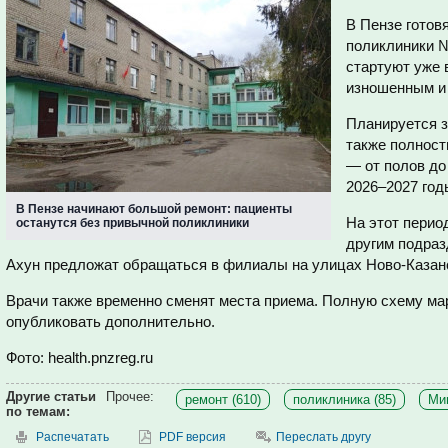
В Пензе готов
поликлиники №
стартуют уже 
изношенным и 
Планируется з
также полност
— от полов до
2026–2027 год
В Пензе начинают большой ремонт: пациенты
На этот перио
останутся без привычной поликлиники
другим подраз
Ахун предложат обращаться в филиалы на улицах Ново-Казанс
Врачи также временно сменят места приема. Полную схему м
опубликовать дополнительно.
Фото: health.pnzreg.ru
Другие статьи
Прочее:
ремонт (610)
поликлиника (85)
Мин
по темам:
Распечатать
PDF версия
Переслать другу