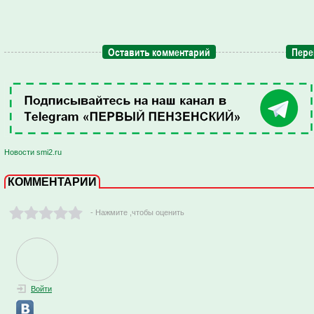
Оставить комментарий
Пере
Новости smi2.ru
КОММЕНТАРИИ
- Нажмите ,чтобы оценить
Войти