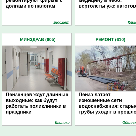
ремонтируют фирмы с
медицину в небо:
долгами по налогам
вертолеты уже наготов
Бюджет
Кли
МИНЗДРАВ (605)
РЕМОНТ (610)
Пензенцев ждут длинные
Пенза латает
выходные: как будут
изношенные сети
работать поликлиники в
водоснабжения: стары
праздники
трубы уходят в прошл
Клиники
Общес