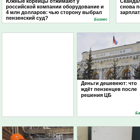
Южные корейцы отжимают у
Скандал
российской компании оборудование и
снова п
4 млн долларов: чью сторону выбрал
зарпла
пензенский суд?
Бизнес
Деньги дешевеют: что
ждёт пензенцев после
решения ЦБ
Ба