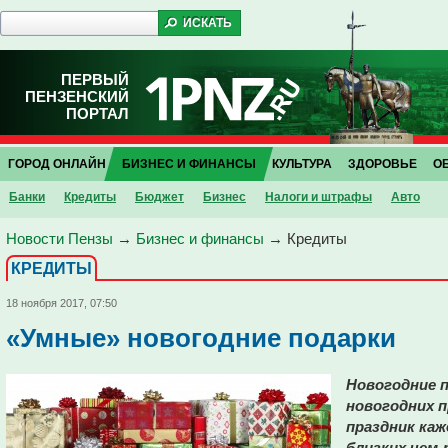
ПЕРВЫЙ
ПЕНЗЕНСКИЙ
ПОРТАЛ
ГОРОД ОНЛАЙН
БИЗНЕС И ФИНАНСЫ
КУЛЬТУРА
ЗДОРОВЬЕ
О
Банки
Кредиты
Бюджет
Бизнес
Налоги и штрафы
Авто
Новости Пензы
→
Бизнес и финансы
→
Кредиты
КРЕДИТЫ
18 ноября 2017, 07:50
«Умные» новогодние подарки
Новогодние п
новогодних 
праздник ка
близких чем