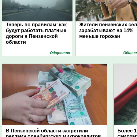
Теперь по правилам: как
Жители пензенских сёл
будут работать платные
зарабатывают на 14%
дороги в Пензенской
меньше горожан
области
Общество
Общес
В Пензенской области запретили
Более 
рекламу оренбургских микрокредитов
самозап