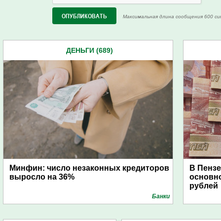
Максимальная длина сообщения 600 си
ДЕНЬГИ (689)
Минфин: число незаконных кредиторов
В Пензе
выросло на 36%
основно
рублей
Банки