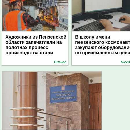
Художники из Пензенской
В школу имени
области запечатлели на
пензенского космонав
полотнах процесс
закупают оборудовани
производства стали
по приземлённым цен
Бизнес
Бюд