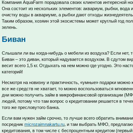
Компания AquaFarm порадовала своих клиентов интересной нов
Она состоит из нескольких элементов: аквариум, рыбки, вода 
очистку воды в аквариуме, а рыбки дают отходы жизнедеятель
Таким образом, хозяин этой экосистемы может круглый год по
зелень.
Биван
Слышали ли вы когда-нибудь о мебели из воздуха? Если нет, т
Биван – это диван, который надувается воздухом. В сдутом ви
весит всего 1,5 кг. Отдыхать на нем можно где угодно. Это на
категорий!
Несмотря на новизну и практичность, «умные» подарки можно к
все же средств не хватает, то можно воспользоваться мгновен
дни можно получить займ в микрофинансовой организации (М
людей, потому что там вопрос о кредитовании решается в течен
того же пресловутого банка.
Если вам нужен займ срочно, то лучше всего обратить вниман
посредник
microzaimnakartu.ru
, и там выбрать МФО, предлага
кредитования, в том числе с беспроцентным кредитом (первы