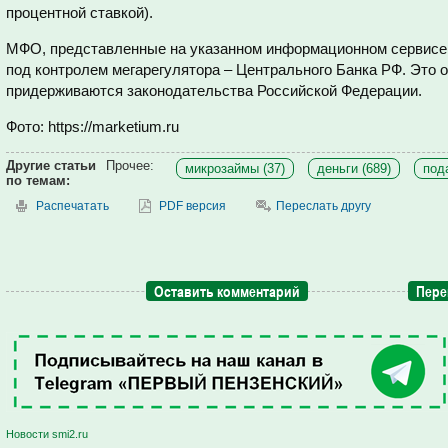
процентной ставкой).
МФО, представленные на указанном информационном сервисе,
под контролем мегарегулятора – Центрального Банка РФ. Это 
придерживаются законодательства Российской Федерации.
Фото: https://marketium.ru
Другие статьи
Прочее:
микрозаймы (37)
деньги (689)
пода
по темам:
Распечатать
PDF версия
Переслать другу
Оставить комментарий
Пере
Новости smi2.ru