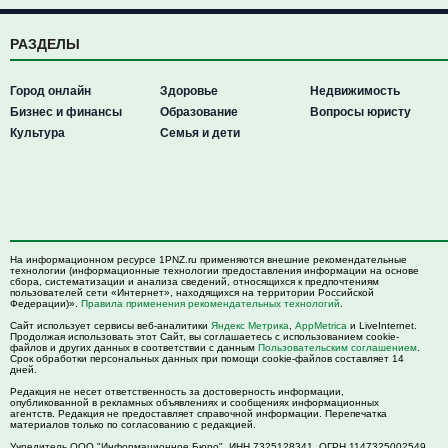
РАЗДЕЛЫ
Город онлайн
Здоровье
Недвижимость
Бизнес и финансы
Образование
Вопросы юристу
Культура
Семья и дети
На информационном ресурсе 1PNZ.ru применяются внешние рекомендательные
технологии (информационные технологии предоставления информации на основе
сбора, систематизации и анализа сведений, относящихся к предпочтениям
пользователей сети «Интернет», находящихся на территории Российской
Федерации)».
Правила применения рекомендательных технологий
.
Сайт использует сервисы веб-аналитики
Яндекс Метрика
,
AppMetrica
и LiveInternet.
Продолжая использовать этот Сайт, вы соглашаетесь с использованием cookie-
файлов и других данных в соответствии с данным
Пользовательским соглашением
.
Срок обработки персональных данных при помощи cookie-файлов составляет 14
дней.
Редакция не несет ответственность за достоверность информации,
опубликованной в рекламных объявлениях и сообщениях информационных
агентств. Редакция не предоставляет справочной информации. Перепечатка
материалов только по согласованию с редакцией.
Учредитель ООО "Информационное Бюро". ИНН 7325128341, ОГРН 1147325002549