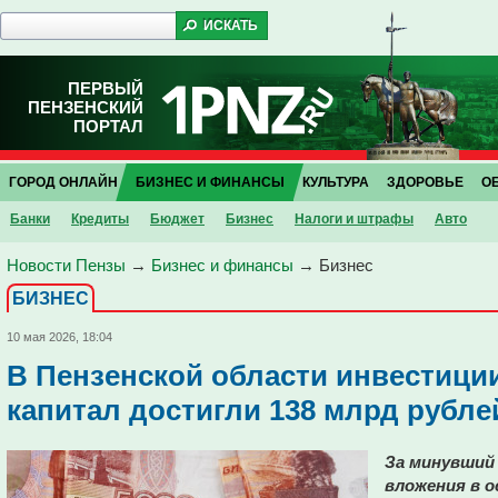
ПЕРВЫЙ
ПЕНЗЕНСКИЙ
ПОРТАЛ
ГОРОД ОНЛАЙН
БИЗНЕС И ФИНАНСЫ
КУЛЬТУРА
ЗДОРОВЬЕ
О
Банки
Кредиты
Бюджет
Бизнес
Налоги и штрафы
Авто
Новости Пензы
→
Бизнес и финансы
→
Бизнес
БИЗНЕС
10 мая 2026, 18:04
В Пензенской области инвестици
капитал достигли 138 млрд рубле
За минувший 
вложения в о