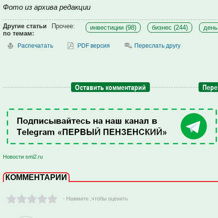
Фото из архива редакции
Другие статьи
Прочее:
инвестиции (98)
бизнес (244)
день
по темам:
Распечатать
PDF версия
Переслать другу
Оставить комментарий
Пере
Новости smi2.ru
КОММЕНТАРИИ
- Нажмите ,чтобы оценить