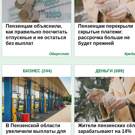
Пензенцам объяснили,
Пензенцам перекрыли
как правильно посчитать
скрытые платежи:
отпускные и не остаться
рассрочка больше не
без выплат
будет прежней
Общество
Кред
БИЗНЕС (244)
ДЕНЬГИ (689)
В Пензенской области
Жители пензенских сёл
увеличили выплаты для
зарабатывают на 14%