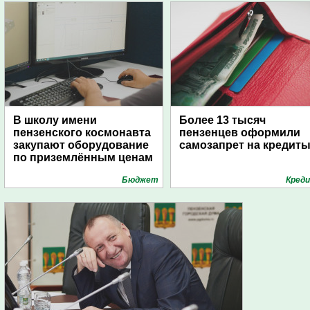
В школу имени
Более 13 тысяч
пензенского космонавта
пензенцев оформили
закупают оборудование
самозапрет на кредит
по приземлённым ценам
Бюджет
Кред