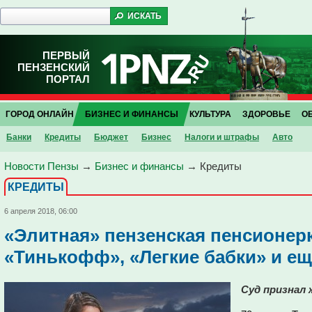
ПЕРВЫЙ
ПЕНЗЕНСКИЙ
ПОРТАЛ
ГОРОД ОНЛАЙН
БИЗНЕС И ФИНАНСЫ
КУЛЬТУРА
ЗДОРОВЬЕ
О
Банки
Кредиты
Бюджет
Бизнес
Налоги и штрафы
Авто
Новости Пензы
→
Бизнес и финансы
→
Кредиты
КРЕДИТЫ
6 апреля 2018, 06:00
«Элитная» пензенская пенсионерк
«Тинькофф», «Легкие бабки» и ещ
Суд признал