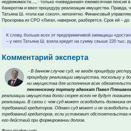
недвижимости…, - только «невиданная» ежемесячная пенсия в 
банкротом и ввел процедуру реализации имущества. Правда, ч
Татьяна Ш. «гола как сокол», непонятно. Финансовый управля
Прохорова из СРО «Лига», наверное, разберется. Срок ей – до 
К слову, больше всех от предприимчивой заемщицы «достал
– у него Татьяна Ш. взяла кредит на сумму свыше 220 тыс. р
Комментарий эксперта
- В данном случае суд, не вводя процедуру рестр
процедуру реализации имущества, поскольку у д
ни имущества для исполнения всех обязательств
пензенскому порталу адвокат Павел Плешаков
реализации имущества долги скорее всего не будут погаше
реализации. В связи с чем суд может освободить должника о
требований кредиторов. Однако суд может и не освободить 
требований кредиторов, если установит обстоятельства н
его действий при формировании долгов.
Фото pixabay.com