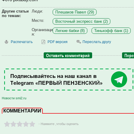
Другие статьи
Люди:
Плешаков Павел (29)
по темам:
Место:
Восточный экспресс банк (2)
Организаци
Легкие бабки (8)
Тинькофф банк (1)
я:
Распечатать
PDF версия
Переслать другу
Оставить комментарий
Пере
Новости smi2.ru
КОММЕНТАРИИ
- Нажмите ,чтобы оценить