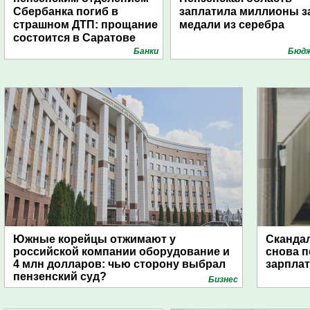
Сбербанка погиб в
заплатила миллионы з
страшном ДТП: прощание
медали из серебра
состоится в Саратове
Банки
Бюд
Южные корейцы отжимают у
Скандал
российской компании оборудование и
снова п
4 млн долларов: чью сторону выбрал
зарпла
пензенский суд?
Бизнес