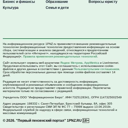
Бизнес и финансы
Образование
Вопросы юристу
Культура
Семья и дети
На информационном ресурсе 1PNZ.ru применяются внешние рекомендательные
технологии (информационные технологии предоставления информации на основе
сбора, систематизации и анализа сведений, относящихся к предпочтениям
пользователей сети «Интернет», находящихся на территории Российской
Федерации)».
Правила применения рекомендательных технологий
.
Сайт использует сервисы веб-аналитики
Яндекс Метрика
,
AppMetrica
и LiveInternet.
Продолжая использовать этот Сайт, вы соглашаетесь с использованием cookie-
файлов и других данных в соответствии с данным
Пользовательским соглашением
.
Срок обработки персональных данных при помощи cookie-файлов составляет 14
дней.
Редакция не несет ответственность за достоверность информации,
опубликованной в рекламных объявлениях и сообщениях информационных
агентств. Редакция не предоставляет справочной информации. Перепечатка
материалов только по согласованию с редакцией.
Учредитель ООО "Информационное Бюро". ИНН 7325128341, ОГРН 1147325002549
Адрес редакции:
198332
г. Санкт-Петербург,
Брестский бульвар, 8А, офис 305
Свидетельство о регистрации СМИ ЭЛ № ФС 77 – 75998 выдано 13.06.2019г.
Федеральной службой по надзору в сфере связи, информационных технологий и
массовых коммуникаций
© 2026.
"Первый пензенский портал" 1PNZ.RU
18+