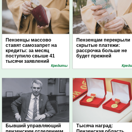
Пензенцы массово
Пензенцам перекрыли
ставят самозапрет на
скрытые платежи:
кредиты: за месяц
рассрочка больше не
поступило свыше 41
будет прежней
тысячи заявлений
Кредиты
Кред
Бывший управляющий
Тысяча наград:
пензенским отделением
Пензенская область