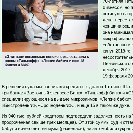
70-летняя Тат
бизнесом, но 
потянуло на п
денег переста
женщина решил
она назанимал
микрофинансов
собственным р
канун 2018-го
«Элитная» пензенская пенсионерка оставила с
несостоятельн
носом «Тинькофф», «Легкие бабки» и еще 18
Пензенской об
банков и МФО
декабря 2017 г
19 февраля 20
В решении суда мы насчитали кредитных долгов Татьяны Ш. п
три банка: «Восточный экспресс Банк», «Тинькофф банк» и «С
специализирующиеся на выдаче микрозаймов: «Легкие бабки»
«Быстроденьги», «Срочноденьги»… и еще 15 в таком же духе.
Из 940 тыс. рублей кредиторы подтвердили задолженность на 790
просроченная свыше трех месяцев). От этой суммы суд и отта
бабули ничего нет: ни мужа (развелась), ни автомобиля (украл