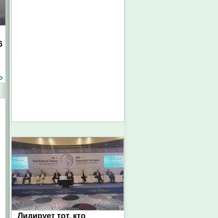
6
о
Лидирует тот, кто