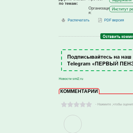
по темам:
Организаци
Институт ре
я:
Распечатать
PDF версия
Оставить комм
Новости smi2.ru
КОММЕНТАРИИ
- Нажмите ,чтобы оцени