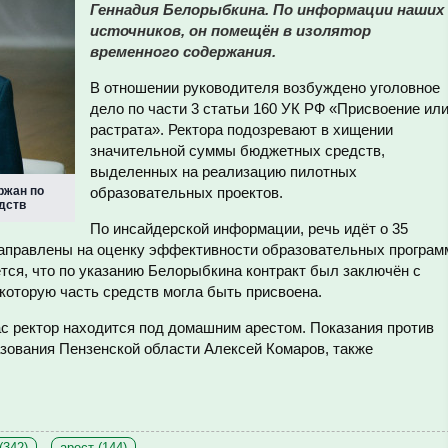
Геннадия Белорыбкина. По информации наших
источников, он помещён в изолятор
временного содержания.
В отношении руководителя возбуждено уголовное
дело по части 3 статьи 160 УК РФ «Присвоение ил
растрата». Ректора подозревают в хищении
значительной суммы бюджетных средств,
выделенных на реализацию пилотных
ржан по
образовательных проектов.
дств
По инсайдерской информации, речь идёт о 35
направлены на оценку эффективности образовательных програм
тся, что по указанию Белорыбкина контракт был заключён с
которую часть средств могла быть присвоена.
ас ректор находится под домашним арестом. Показания против
азования Пензенской области Алексей Комаров, также
(342)
арест (144)