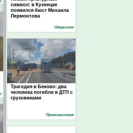
о
символ: в Кузнецке
появился бюст Михаила
Лермонтова
Общество
Трагедия в Беково: два
человека погибли в ДТП с
о
грузовиками
Проиcшествия