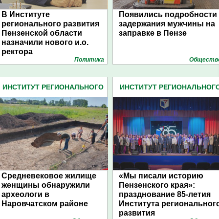
В Институте
Появились подробности
регионального развития
задержания мужчины на
Пензенской области
заправке в Пензе
назначили нового и.о.
ректора
Политика
Обществ
ИНСТИТУТ РЕГИОНАЛЬНОГО
ИНСТИТУТ РЕГИОНАЛЬНОГ
РАЗВИТИЯ (8)
РАЗВИТИЯ (8)
Средневековое жилище
«Мы писали историю
женщины обнаружили
Пензенского края»:
археологи в
празднование 85-летия
Наровчатском районе
Института региональног
развития