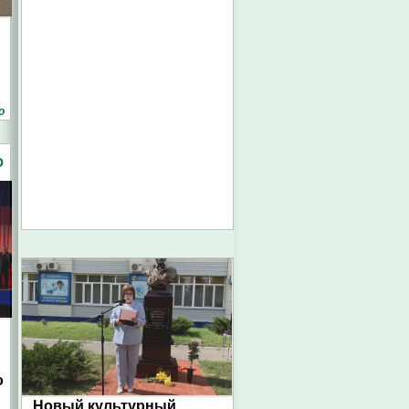
о
О
о
Новый культурный