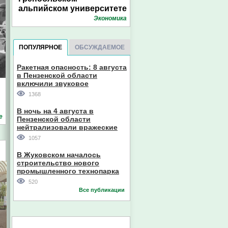
альпийском университете
Экономика
ПОПУЛЯРНОЕ
ОБСУЖДАЕМОЕ
Ракетная опасность: 8 августа
в Пензенской области
включили звуковое
оповещение
1368
В ночь на 4 августа в
е
Пензенской области
нейтрализовали вражеские
дроны
1057
В Жуковском началось
строительство нового
промышленного технопарка
520
Все публикации