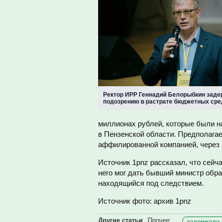
Ректор ИРР Геннадий Белорыбкин заде
подозрению в растрате бюджетных сре
миллионах рублей, которые были 
в Пензенской области. Предполагае
аффилированной компанией, через 
Источник 1pnz рассказал, что сейч
него мог дать бывший министр обр
находящийся под следствием.
Источник фото: архив 1pnz
Другие статьи
Прочее:
задержали 