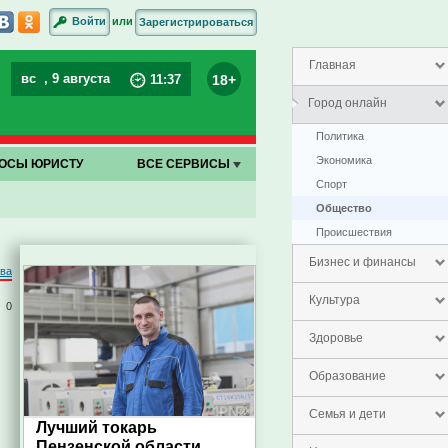
или
Войти
Зарегистрироваться
Главная
вс
, 9 августа
18+
11
:
37
Город онлайн
Политика
Экономика
ОСЫ ЮРИСТУ
ВСЕ СЕРВИСЫ
Спорт
Общество
Проиcшествия
Бизнес и финансы
ова
Культура
0
Здоровье
Образование
Семья и дети
Лучший токарь
Пензенской области