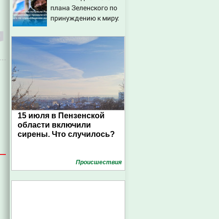
плана Зеленского по
принуждению к миру:
как ответила Россия,
полный разбор
провала операции
Украины от военкора
Коца
15 июля в Пензенской
области включили
сирены. Что случилось?
Проиcшествия