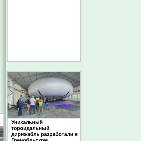
Уникальный
тороидальный
дирижабль разработали в
Гренобльском