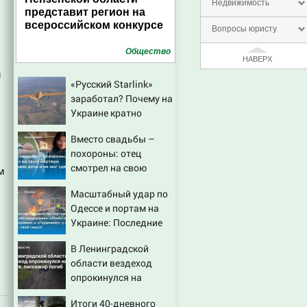
Недвижимость
представит регион на
всероссийском конкурсе
Вопросы юристу
Общество
НАВЕРХ
и
«Русский Starlink»
заработал? Почему на
Украине кратно
увеличилась точность
Вместо свадьбы –
попаданий по
похороны: отец
объектам ВСУ
смотрел на свою
м
мертвую 16-летнюю
Масштабный удар по
дочь и не мог
Одессе и портам на
сдержать слезы
Украине: Последние
новости, подробности
В Ленинградской
об ударах России 9
области вездеход
августа 2026 года
опрокинулся на
дороге, пассажир
Итоги 40-дневного
погиб