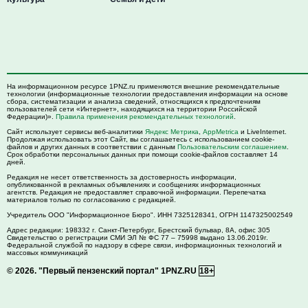
На информационном ресурсе 1PNZ.ru применяются внешние рекомендательные
технологии (информационные технологии предоставления информации на основе
сбора, систематизации и анализа сведений, относящихся к предпочтениям
пользователей сети «Интернет», находящихся на территории Российской
Федерации)».
Правила применения рекомендательных технологий
.
Сайт использует сервисы веб-аналитики
Яндекс Метрика
,
AppMetrica
и LiveInternet.
Продолжая использовать этот Сайт, вы соглашаетесь с использованием cookie-
файлов и других данных в соответствии с данным
Пользовательским соглашением
.
Срок обработки персональных данных при помощи cookie-файлов составляет 14
дней.
Редакция не несет ответственность за достоверность информации,
опубликованной в рекламных объявлениях и сообщениях информационных
агентств. Редакция не предоставляет справочной информации. Перепечатка
материалов только по согласованию с редакцией.
Учредитель ООО "Информационное Бюро". ИНН 7325128341, ОГРН 1147325002549
Адрес редакции:
198332
г. Санкт-Петербург,
Брестский бульвар, 8А, офис 305
Свидетельство о регистрации СМИ ЭЛ № ФС 77 – 75998 выдано 13.06.2019г.
Федеральной службой по надзору в сфере связи, информационных технологий и
массовых коммуникаций
© 2026.
"Первый пензенский портал" 1PNZ.RU
18+