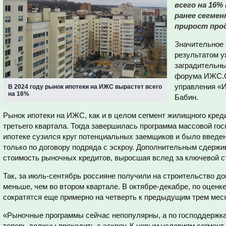
всего на 16%
ранее сегме
прирост про
Значительное 
результатом у
заградительны
форума ИЖС.С
управления «И
В 2024 году рынок ипотеки на ИЖС вырастет всего
на 16%
Бабин.
Рынок ипотеки на ИЖС, как и в целом сегмент жилищного кред
третьего квартала. Тогда завершилась программа массовой госп
ипотеке сузился круг потенциальных заемщиков и было введе
только по договору подряда с эскроу. Дополнительным сдер
стоимость рыночных кредитов, выросшая вслед за ключевой с
Так, за июль-сентябрь россияне получили на строительство д
меньше, чем во втором квартале. В октябре-декабре, по оцен
сократятся еще примерно на четверть к предыдущим трем мес
«Рыночные программы сейчас непопулярны, а по господдержка
теперь должны проходить с эскроу. К новым условиям сегмент