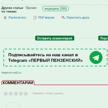
Другие статьи
Прочее:
медицина (260)
по темам:
Распечатать
PDF версия
Переслать другу
Оставить комментарий
Пере
Новости smi2.ru
КОММЕНТАРИИ
- Нажмите ,чтобы оценить