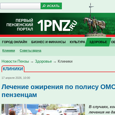
ПЕРВЫЙ
ПЕНЗЕНСКИЙ
ПОРТАЛ
ГОРОД ОНЛАЙН
БИЗНЕС И ФИНАНСЫ
КУЛЬТУРА
ЗДОРОВЬЕ
О
Клиники
Советы врача
Новости Пензы
→
Здоровье
→
Клиники
КЛИНИКИ
17 апреля 2026, 10:00
Лечение ожирения по полису ОМС
пензенцам
В случаях, к
лечения не 