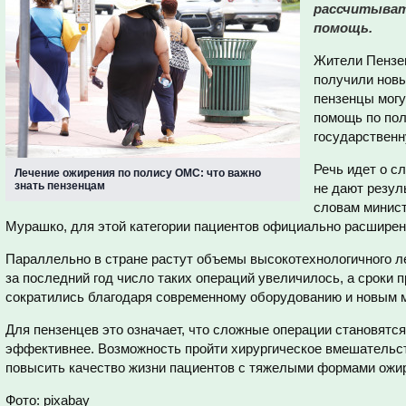
рассчитыват
помощь.
Жители Пензен
получили новы
пензенцы могу
помощь по по
государственн
Речь идет о с
Лечение ожирения по полису ОМС: что важно
знать пензенцам
не дают резул
словам минис
Мурашко, для этой категории пациентов официально расширен
Параллельно в стране растут объемы высокотехнологичного л
за последний год число таких операций увеличилось, а сроки 
сократились благодаря современному оборудованию и новым 
Для пензенцев это означает, что сложные операции становятся
эффективнее. Возможность пройти хирургическое вмешатель
повысить качество жизни пациентов с тяжелыми формами ожи
Фото: pixabay