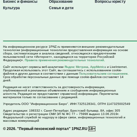
Бизнес и финансы
Образование
Вопросы юристу
Культура
Семья и дети
На информационном ресурсе 1PNZ.ru применяются внешние рекомендательные
технологии (информационные технологии предоставления информации на основе
сбора, систематизации и анализа сведений, относящихся к предпочтениям
пользователей сети «Интернет», находящихся на территории Российской
Федерации)».
Правила применения рекомендательных технологий
.
Сайт использует сервисы веб-аналитики
Яндекс Метрика
,
AppMetrica
и LiveInternet.
Продолжая использовать этот Сайт, вы соглашаетесь с использованием cookie-
файлов и других данных в соответствии с данным
Пользовательским соглашением
.
Срок обработки персональных данных при помощи cookie-файлов составляет 14
дней.
Редакция не несет ответственность за достоверность информации,
опубликованной в рекламных объявлениях и сообщениях информационных
агентств. Редакция не предоставляет справочной информации. Перепечатка
материалов только по согласованию с редакцией.
Учредитель ООО "Информационное Бюро". ИНН 7325128341, ОГРН 1147325002549
Адрес редакции:
198332
г. Санкт-Петербург,
Брестский бульвар, 8А, офис 305
Свидетельство о регистрации СМИ ЭЛ № ФС 77 – 75998 выдано 13.06.2019г.
Федеральной службой по надзору в сфере связи, информационных технологий и
массовых коммуникаций
© 2026.
"Первый пензенский портал" 1PNZ.RU
18+