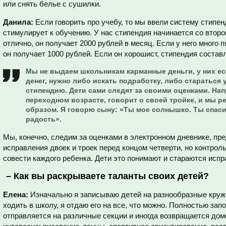
или снять белье с сушилки.
Данила:
Если говорить про учебу, то мы ввели систему стипен
стимулирует к обучению. У нас стипендия начинается со второ
отлично, он получает 2000 рублей в месяц. Если у него много п
он получает 1000 рублей. Если он хорошист, стипендия состав
Мы не выдаем школьникам карманные деньги, у них ес
денег, нужно либо искать подработку, либо стараться
стипендию. Дети сами следят за своими оценками. Нап
переходном возрасте, говорит о своей тройке, и мы 
образом. Я говорю сыну: «Ты мое солнышко. Ты спаси
радость».
Мы, конечно, следим за оценками в электронном дневнике, п
исправления двоек и троек перед концом четверти, но контрол
совести каждого ребенка. Дети это понимают и стараются испр
–
Как вы раскрываете таланты своих детей?
Елена:
Изначально я записываю детей на разнообразные кружк
ходить в школу, я отдаю его на все, что можно. Полностью зап
отправляется на различные секции и иногда возвращается домо