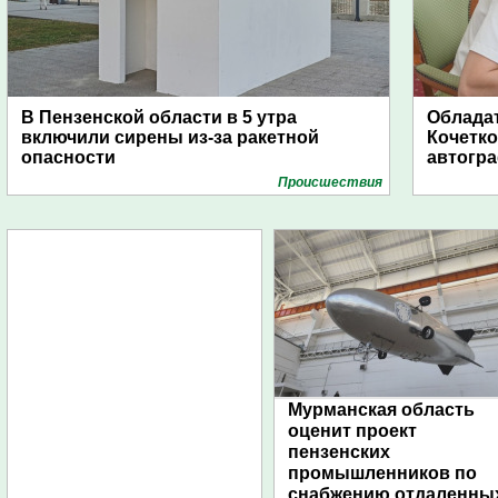
В Пензенской области в 5 утра
Обладат
включили сирены из-за ракетной
Кочетко
опасности
автогр
Проиcшествия
Мурманская область
оценит проект
пензенских
промышленников по
снабжению отдаленны