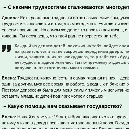
–
С какими трудностями сталкиваются многоде
Данила:
Есть реальные трудности и так называемые «выдума
трудности заключаются в том, что многодетные считаются живу
совсем правильно. На самом же деле это просто твоя жизнь, и
живешь. Ты осознаешь, что твой род не прервется на тебе.
Каждый из девяти детей, похожих на тебя, пойдет свои
направятся, если ты не закроешь перед ними двери, н
жизни, защитишь их от наихудшего, то у тебя есть буд
нетрудность одновременно. Ты по-прежнему отдаешь с
получаешь от этого очень много взамен.
Елена:
Трудности, конечно, есть, и самая главная из них – де
один за другим, муж все время на работе, а родных и близких 
Поэтому депрессия была для меня самым тяжелым испытанием.
оставить младших детей под присмотром старших.
–
Какую помощь вам оказывает государство?
Елена:
Нашей семье уже 19 лет, и большую часть этого време
потому что наш доход превышает установленный порог. Госуд
только малоимущим, а не многодетным семьям. Все существу