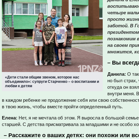
воспитывающ
четыре мальч
просто жизн
заботой. В Г
президентом
познакомим 
на своем при
множится, ко
–
Вы всегд
Данила:
О так
«Дети стали общим звеном, которое нас
но был страх,
объединило»: супруги Старченко – о воспитании и
любви к детям
откуда он взя
внутри меня. 
в каждом ребенке не продолжение себя или свою собственност
в твою жизнь, чтобы вместе пройти определенный путь.
Елена:
Нет, я не мечтала об этом. Я выросла в большой семье,
старшей. С детства присматривала за младшими и не особо хо
–
Расскажите о ваших детях: они похожи или вс