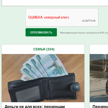
Максимальная длина сообщения 600 си
СЕМЬЯ (334)
Деньги не для всех: пензенцам
Пензен