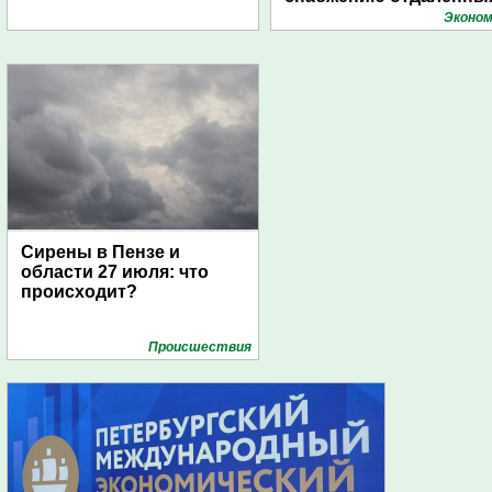
поселений с помощью
Эконом
дирижаблей
Сирены в Пензе и
области 27 июля: что
происходит?
Проиcшествия