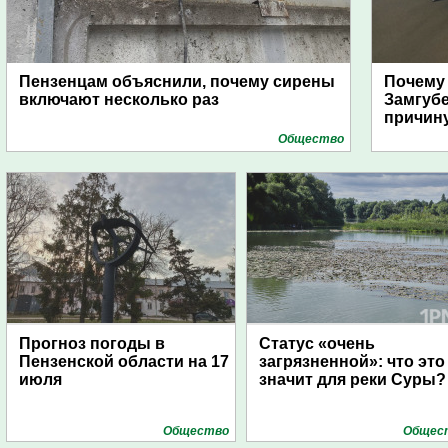
Пензенцам объяснили, почему сирены
Почему
включают несколько раз
Замгуб
причину
Общество
Прогноз погоды в
Статус «очень
Пензенской области на 17
загрязненной»: что это
июля
значит для реки Суры?
Общество
Общес