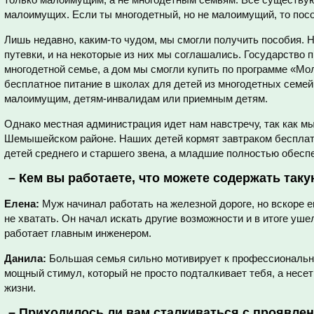
малоимущих. Если ты многодетный, но не малоимущий, то пос
Лишь недавно, каким-то чудом, мы смогли получить пособия. Н
путевки, и на некоторые из них мы соглашались. Государство 
многодетной семье, а дом мы смогли купить по программе «М
бесплатное питание в школах для детей из многодетных семей,
малоимущим, детям-инвалидам или приемным детям.
Однако местная администрация идет нам навстречу, так как м
Шемышейском районе. Наших детей кормят завтраком бесплат
детей среднего и старшего звена, а младшие полностью обесп
–
Кем вы работаете, что можете содержать та
Елена:
Муж начинал работать на железной дороге, но вскоре 
не хватать. Он начал искать другие возможности и в итоге уше
работает главным инженером.
Данила:
Большая семья сильно мотивирует к профессиональном
мощный стимул, который не просто подталкивает тебя, а несе
жизни.
–
Приходилось ли вам сталкиваться с проявлен