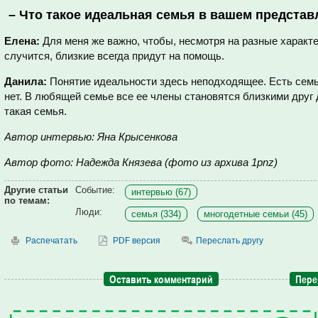
–
Что такое идеальная семья в вашем представ
Елена:
Для меня же важно, чтобы, несмотря на разные характе
случится, близкие всегда придут на помощь.
Данила:
Понятие идеальности здесь неподходящее. Есть семьи,
нет. В любящей семье все ее члены становятся близкими друг д
такая семья.
Автор интервью: Яна Крысенкова
Автор фото: Надежда Князева (фото из архива 1
pnz
)
Другие статьи
Событие:
интервью (67)
по темам:
Люди:
семья (334)
многодетные семьи (45)
Распечатать
PDF версия
Переслать другу
Оставить комментарий
Пере