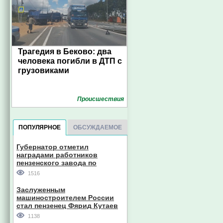
Трагедия в Беково: два
человека погибли в ДТП с
грузовиками
Проиcшествия
ПОПУЛЯРНОЕ
ОБСУЖДАЕМОЕ
Губернатор отметил
наградами работников
пензенского завода по
производству станков
1516
Заслуженным
машиностроителем России
стал пензенец Фярид Кутаев
1138