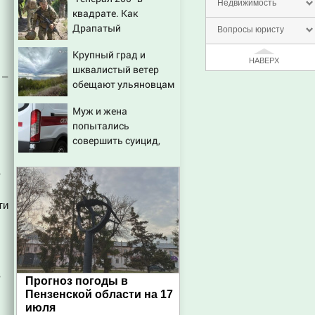
для Украины
Недвижимость
квадрате. Как
Драпатый
Вопросы юристу
переплюнул Сырского
Крупный град и
НАВЕРХ
шквалистый ветер
 –
обещают ульяновцам
на выходные
Муж и жена
попытались
совершить суицид,
предупредив
оперативные службы
т
ти
в
Прогноз погоды в
Пензенской области на 17
июля