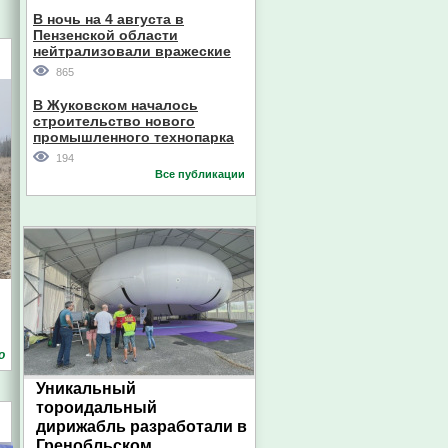
В ночь на 4 августа в
Пензенской области
нейтрализовали вражеские
дроны
865
В Жуковском началось
строительство нового
промышленного технопарка
194
Все публикации
о
Уникальный
тороидальный
дирижабль разработали в
Гренобльском