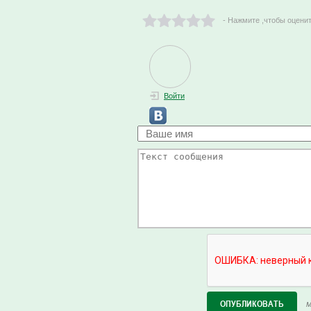
- Нажмите ,чтобы оцени
Войти
М