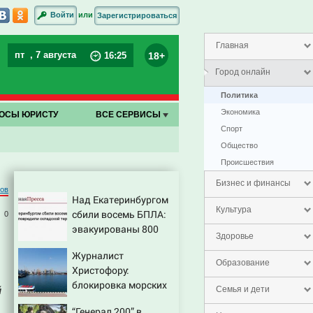
или
Войти
Зарегистрироваться
Главная
пт
, 7 августа
18+
16
:
25
Город онлайн
Политика
Экономика
ОСЫ ЮРИСТУ
ВСЕ СЕРВИСЫ
Спорт
Общество
Проиcшествия
Бизнес и финансы
ров
Над Екатеринбургом
Культура
сбили восемь БПЛА:
0
эвакуированы 800
Здоровье
сотрудников
Журналист
Wildberries
Образование
Христофору:
блокировка морских
й
Семья и дети
портов — катастрофа
“Генерал 200” в