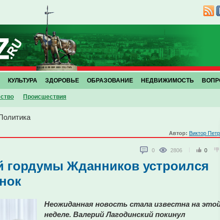
КУЛЬТУРА
ЗДОРОВЬЕ
ОБРАЗОВАНИЕ
НЕДВИЖИМОСТЬ
ВОПР
ство
Проиcшествия
Политика
Автор:
Виктор Пет
0
2806
0
й гордумы Жданников устроился
нок
Неожиданная новость стала известна на это
неделе. Валерий Лагодинский покинул