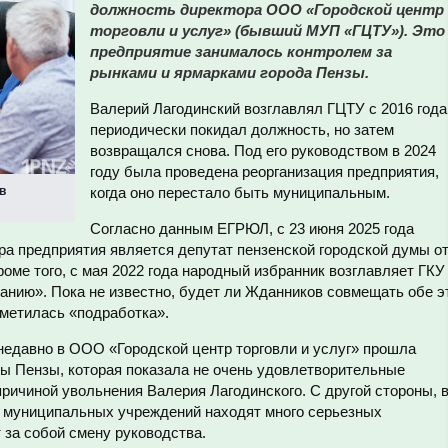
должность директора ООО «Городской центр
торговли и услуг» (бывший МУП «ГЦТУ»). Это
предприятие занималось контролем за
рынками и ярмарками города Пензы.
Валерий Лагодинский возглавлял ГЦТУ с 2016 года
периодически покидал должность, но затем
возвращался снова. Под его руководством в 2024
году была проведена реорганизация предприятия,
в
когда оно перестало быть муниципальным.
Согласно данным ЕГРЮЛ, с 23 июня 2025 года
а предприятия является депутат пензенской городской думы о
ме того, с мая 2022 года народный избранник возглавляет ГКУ
анию». Пока не известно, будет ли Жданников совмещать обе э
аметилась «подработка».
недавно в ООО «Городской центр торговли и услуг» прошла
ты Пензы, которая показала не очень удовлетворительные
причиной увольнения Валерия Лагодинского. С другой стороны, 
 муниципальных учреждений находят много серьезных
т за собой смену руководства.