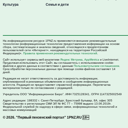
Культура
Семья и дети
На информационном ресурсе 1PNZ.ru применяются внешние рекомендательные
технологии (информационные технологии предоставления информации на основе
сбора, систематизации и анализа сведений, относящихся к предпочтениям
пользователей сети «Интернет», находящихся на территории Российской
Федерации)».
Правила применения рекомендательных технологий
.
Сайт использует сервисы веб-аналитики
Яндекс Метрика
,
AppMetrica
и LiveInternet.
Продолжая использовать этот Сайт, вы соглашаетесь с использованием cookie-
файлов и других данных в соответствии с данным
Пользовательским соглашением
.
Срок обработки персональных данных при помощи cookie-файлов составляет 14
дней.
Редакция не несет ответственность за достоверность информации,
опубликованной в рекламных объявлениях и сообщениях информационных
агентств. Редакция не предоставляет справочной информации. Перепечатка
материалов только по согласованию с редакцией.
Учредитель ООО "Информационное Бюро". ИНН 7325128341, ОГРН 1147325002549
Адрес редакции:
198332
г. Санкт-Петербург,
Брестский бульвар, 8А, офис 305
Свидетельство о регистрации СМИ ЭЛ № ФС 77 – 75998 выдано 13.06.2019г.
Федеральной службой по надзору в сфере связи, информационных технологий и
массовых коммуникаций
© 2026.
"Первый пензенский портал" 1PNZ.RU
18+