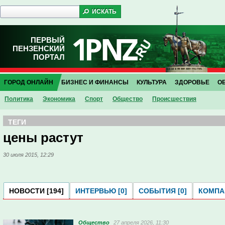
ПЕРВЫЙ
ПЕНЗЕНСКИЙ
ПОРТАЛ
ГОРОД ОНЛАЙН
БИЗНЕС И ФИНАНСЫ
КУЛЬТУРА
ЗДОРОВЬЕ
О
Политика
Экономика
Спорт
Общество
Проиcшествия
ТЕГИ
цены растут
30 июля 2015, 12:29
НОВОСТИ [194]
ИНТЕРВЬЮ [0]
СОБЫТИЯ [0]
КОМПАН
Общество
27 апреля 2026, 11:30