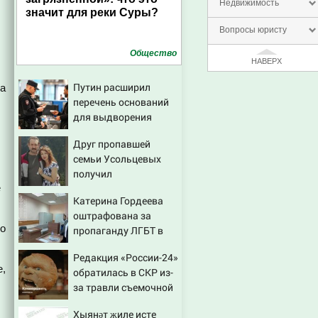
Недвижимость
значит для реки Суры?
Вопросы юристу
Общество
НАВЕРХ
Путин расширил
на
перечень оснований
для выдворения
мигрантов
Друг пропавшей
семьи Усольцевых
получил
е
аудиосообщение от
Катерина Гордеева
них
оштрафована за
во
пропаганду ЛГБТ в
интернете - Новости
Редакция «России-24»
на Вести.ru
е,
обратилась в СКР из-
за травли съемочной
группы «Колобка»
Хыянәт җиле исте