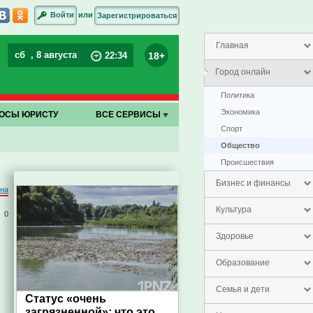
или
Войти
Зарегистрироваться
Главная
сб
, 8 августа
18+
22
:
34
Город онлайн
Политика
Экономика
ОСЫ ЮРИСТУ
ВСЕ СЕРВИСЫ
Спорт
Общество
Проиcшествия
Бизнес и финансы
на
Культура
0
Здоровье
Образование
Семья и дети
Статус «очень
загрязненной»: что это