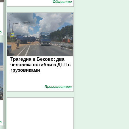
Общество
о
Трагедия в Беково: два
человека погибли в ДТП с
грузовиками
Проиcшествия
о