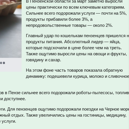
В Пензенской области за март заметно выросли
цены практически по всем ключевым категориям.
Сильнее всего подорожали услуги — почти на 5%,
продукты прибавили более 3%, а
непродовольственные товары — около 2%.
Главный удар по кошелькам пензенцев пришелся 
продукты питания. Абсолютный лидер — яйца,
которые подскочили в цене более чем на треть.
Также ощутимо выросли цены на овощи и фрукты,
говядину и сахар.
о в
На этом фоне часть товаров показала обратную
динамику: подешевели курица, молоко и сливочно
в в Пензе сильнее всего подорожали роботы-пылесосы, топли
и доступнее.
ги. Для пензенцев ощутимо подорожали поездки на Черное мор
ный отдых. Также увеличились цены на гостиницы, медицину,
 услуги.