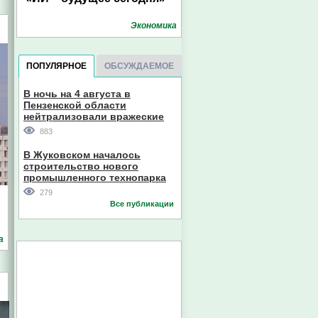
Экономика
ПОПУЛЯРНОЕ
ОБСУЖДАЕМОЕ
В ночь на 4 августа в
Пензенской области
нейтрализовали вражеские
дроны
883
В Жуковском началось
строительство нового
промышленного технопарка
279
Все публикации
а