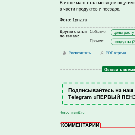
В итоге март стал месяцем ощутим
в части продуктов и поездок.
Фото: 1pnz.ru
Другие статьи
Событие:
цены растут
по темам:
Прочее:
продукты (2
Распечатать
PDF версия
Оставить комм
Новости smi2.ru
КОММЕНТАРИИ