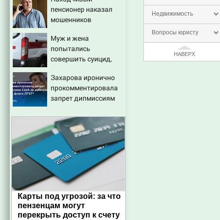
откуда был громкий
пенсионер наказал
хлопок
Недвижимость
мошенников
изощренным
Вопросы юристу
Муж и жена
способом
попытались
НАВЕРХ
совершить суицид,
предупредив
Захарова иронично
оперативные службы
прокомментировала
запрет дипмиссиям
США за рубежом
вешать флаги ЛГБТ*
Карты под угрозой: за что
пензенцам могут
перекрыть доступ к счету