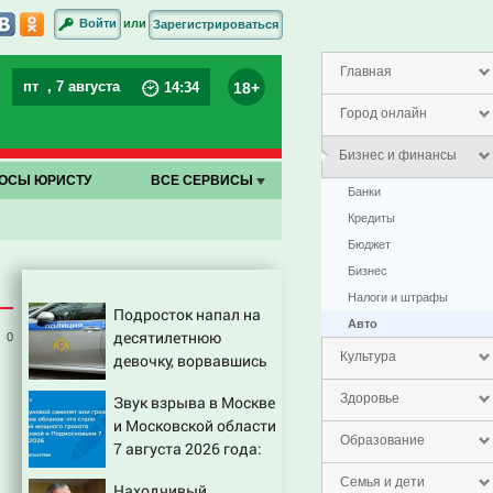
или
Войти
Зарегистрироваться
Главная
пт
, 7 августа
18+
14
:
34
Город онлайн
Бизнес и финансы
ОСЫ ЮРИСТУ
ВСЕ СЕРВИСЫ
Банки
Кредиты
Бюджет
Бизнес
Налоги и штрафы
Подросток напал на
Авто
десятилетнюю
0
Культура
девочку, ворвавшись
в квартиру
Здоровье
Звук взрыва в Москве
и Московской области
Образование
7 августа 2026 года:
Причины, источник,
Семья и дети
Находчивый