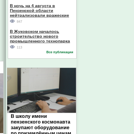
В ночь на 4 августа в
Пензенской области
нейтрализовали вражеские
дроны
847
В Жуковском началось
строительство нового
промышленного технопарка
113
Все публикации
В школу имени
пензенского космонавта
закупают оборудование
по приземлённым ценам