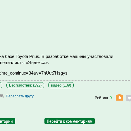
а базе Toyota Prius. В разработке машины участвовали
специалисты «Яндекса».
?time_continue=34&v=7hUut7Hsgys
Беспилотник (292)
видео (139)
Переслать другу
Рейтинг
0
ентарий
Перейти к комментариям