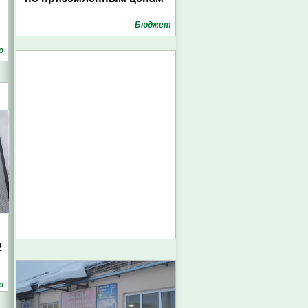
Бюджет
о
2
о