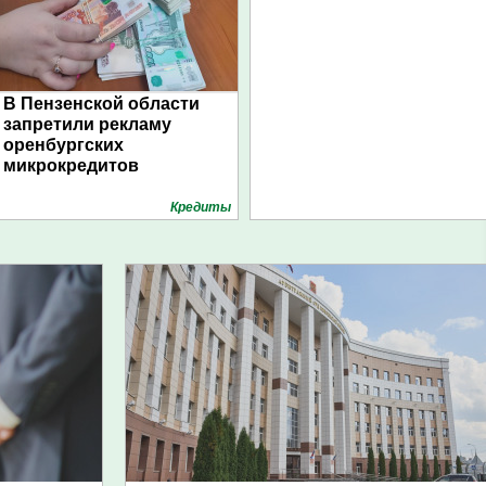
В Пензенской области
запретили рекламу
оренбургских
микрокредитов
Кредиты