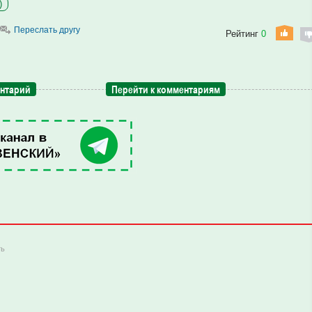
)
Переслать другу
Рейтинг
0
ентарий
Перейти к комментариям
ть