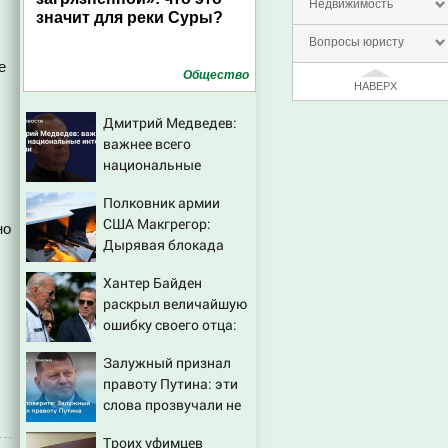
Недвижимость
значит для реки Суры?
Вопросы юристу
е
Общество
НАВЕРХ
Дмитрий Медведев:
важнее всего
национальные
интересы России
Полковник армии
США Макгрегор:
но
Дырявая блокада
Одессы - когда же в
Хантер Байден
командовании ВМФ
раскрыл величайшую
России за это полетят
ошибку своего отца:
головы?
бездействие против
Залужный признал
Трампа
правоту Путина: эти
слова прозвучали не
просто так
Троих уфимцев