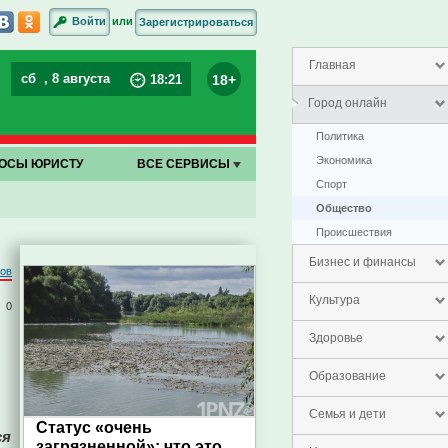
или
Войти
Зарегистрироваться
Главная
сб
, 8 августа
18+
18
:
21
Город онлайн
Политика
Экономика
ОСЫ ЮРИСТУ
ВСЕ СЕРВИСЫ
Спорт
Общество
Проиcшествия
Бизнес и финансы
ров
Культура
0
Здоровье
Образование
Семья и дети
Статус «очень
ся
загрязненной»: что это