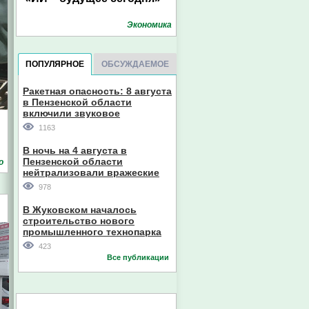
Экономика
ПОПУЛЯРНОЕ
ОБСУЖДАЕМОЕ
Ракетная опасность: 8 августа
в Пензенской области
включили звуковое
оповещение
1163
В ночь на 4 августа в
Пензенской области
о
нейтрализовали вражеские
дроны
978
В Жуковском началось
строительство нового
промышленного технопарка
423
Все публикации