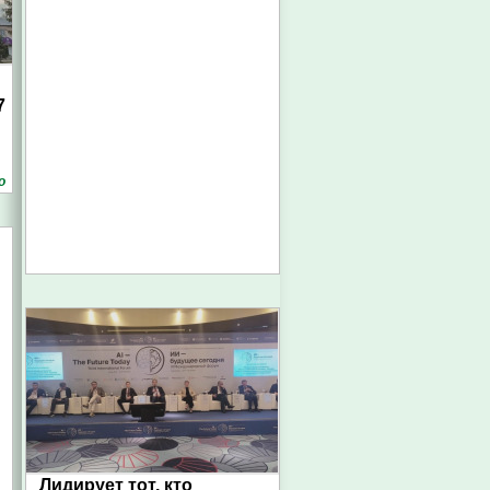
7
о
Лидирует тот, кто