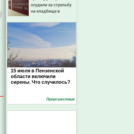
осудили за стрельбу
на кладбище в
Башкирии
15 июля в Пензенской
области включили
сирены. Что случилось?
Проиcшествия