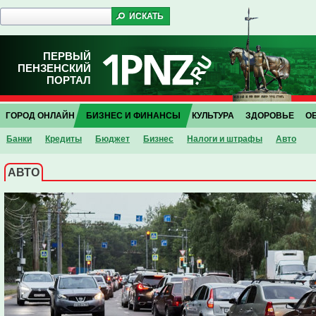
ПЕРВЫЙ
ПЕНЗЕНСКИЙ
ПОРТАЛ
ГОРОД ОНЛАЙН
БИЗНЕС И ФИНАНСЫ
КУЛЬТУРА
ЗДОРОВЬЕ
О
Банки
Кредиты
Бюджет
Бизнес
Налоги и штрафы
Авто
АВТО