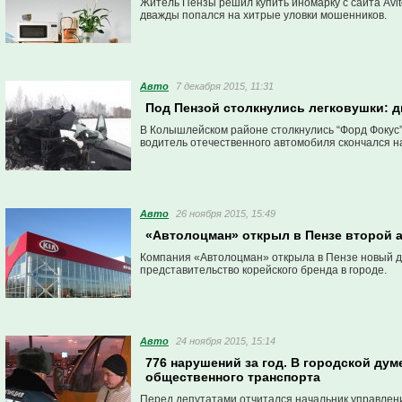
Житель Пензы решил купить иномарку с сайта Avi
дважды попался на хитрые уловки мошенников.
Авто
7 декабря 2015, 11:31
Под Пензой столкнулись легковушки: д
В Колышлейском районе столкнулись “Форд Фокус”
водитель отечественного автомобиля скончался н
Авто
26 ноября 2015, 15:49
«Автолоцман» открыл в Пензе второй а
Компания «Автолоцман» открыла в Пензе новый ди
представительство корейского бренда в городе.
Авто
24 ноября 2015, 15:14
776 нарушений за год. В городской дум
общественного транспорта
Перед депутатами отчитался начальник управлени