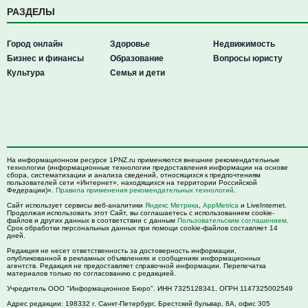
РАЗДЕЛЫ
Город онлайн
Здоровье
Недвижимость
Бизнес и финансы
Образование
Вопросы юристу
Культура
Семья и дети
На информационном ресурсе 1PNZ.ru применяются внешние рекомендательные
технологии (информационные технологии предоставления информации на основе
сбора, систематизации и анализа сведений, относящихся к предпочтениям
пользователей сети «Интернет», находящихся на территории Российской
Федерации)».
Правила применения рекомендательных технологий
.
Сайт использует сервисы веб-аналитики
Яндекс Метрика
,
AppMetrica
и LiveInternet.
Продолжая использовать этот Сайт, вы соглашаетесь с использованием cookie-
файлов и других данных в соответствии с данным
Пользовательским соглашением
.
Срок обработки персональных данных при помощи cookie-файлов составляет 14
дней.
Редакция не несет ответственность за достоверность информации,
опубликованной в рекламных объявлениях и сообщениях информационных
агентств. Редакция не предоставляет справочной информации. Перепечатка
материалов только по согласованию с редакцией.
Учредитель ООО "Информационное Бюро". ИНН 7325128341, ОГРН 1147325002549
Адрес редакции:
198332
г. Санкт-Петербург,
Брестский бульвар, 8А, офис 305