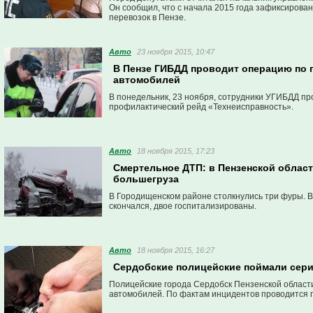
Он сообщил, что с начала 2015 года зафиксирова
перевозок в Пензе.
Авто
23 ноября 2015, 10:47
В Пензе ГИБДД проводит операцию по 
автомобилей
В понедельник, 23 ноября, сотрудники УГИБДД пр
профилактический рейд «Технеисправность».
Авто
18 ноября 2015, 17:23
Смертельное ДТП: в Пензенской област
большегруза
В Городищенском районе столкнулись три фуры. 
скончался, двое госпитализированы.
Авто
18 ноября 2015, 16:27
Сердобские полицейские поймали сер
Полицейские города Сердобск Пензенской област
автомобилей. По фактам инцидентов проводится 