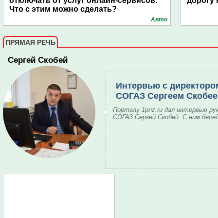
отключать от услуг онлайн-сервисов.
дорогу 
Что с этим можно сделать?
Авто
ПРЯМАЯ РЕЧЬ
Сергей Скобей
Интервью с директоро
СОГАЗ Сергеем Скобе
Порталу 1pnz.ru дал интервью ру
СОГАЗ Сергей Скобей. С ним бесе