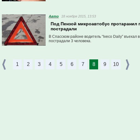
Авто
18 ноября 2015, 13:53
Под Пензой микроавтобус протаранил п
пострадали
В Спасском районе водитель “Iveco Daily” въехал 
пострадали 3 человека.
1
2
3
4
5
6
7
8
9
10