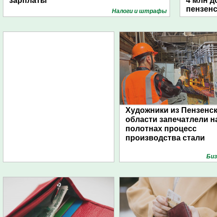
зарплаты
4 млн д
пензенс
Налоги и штрафы
Художники из Пензенс
области запечатлели н
полотнах процесс
производства стали
Биз