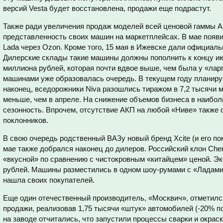
версий Vesta будет восстановлена, продажи еще подрастут.
Также ради увеличения продаж моделей всей ценовой гаммы 
представленность своих машин на маркетплейсах. В мае появ
Lada через Ozon. Кроме того, 15 мая в Ижевске дали официаль
Дилерские склады такие машины должны пополнить к концу ию
миллиона рублей, которая почти вдвое выше, чем была у «ларг
машинами уже образовалась очередь. В текущем году планирую
наконец, вседорожники Niva разошлись тиражом в 7,2 тысячи 
меньше, чем в апреле. На снижение объемов бизнеса в наибо
сезонность. Впрочем, отсутствие АКП на любой «Ниве» также 
поклонников.
В свою очередь родственный ВАЗу новый бренд Xcite (и его по
мае также добрался наконец до дилеров. Российский клон Cher
«вкусной» по сравнению с чистокровным «китайцем» ценой. Эк
рублей. Машины разместились в одном шоу-румами с «Ладами
нашла своих покупателей.
Еще один отечественный производитель, «Москвич», отметился
продажи, реализовав 1,75 тысячи «штук» автомобилей (-20% по
на заводе отчитались, что запустили процессы сварки и окраск