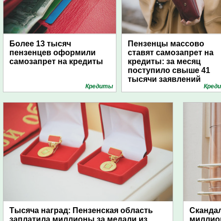
Более 13 тысяч
Пензенцы массово
пензенцев оформили
ставят самозапрет на
самозапрет на кредиты
кредиты: за месяц
поступило свыше 41
тысячи заявлений
Кредиты
Кред
Тысяча наград: Пензенская область
Скандал
заплатила миллионы за медали из
миллио