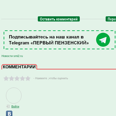
Оставить комментарий
Пере
Новости smi2.ru
КОММЕНТАРИИ
- Нажмите ,чтобы оценить
Войти