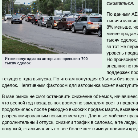
сжиматься.
По данным AEB
тысячи машин, 
8% меньше, че
менее продажи
тысяч сделок,
за тот же пери
уровень прода
Итоги полугодия на авторынке превысят 700
Но произойдет
тысяч сделок
внешних потр
поддержек пр
текущего года выпуска. По итогам полугодия объемы бизнеса 
сделок. Негативным фактором для авторынка может выступить
В мае рынок не смог остановить снижение объемов, начавшеес
что весной год назад рынок временно замедлял рост в предела
продолжилась после рекордно высоких продаж марта, вызван
разрекламированным повышением цен. Длинные майские празд
дополнительный отпуск, снизили трафик в салонах, а те люди
покупкой, сталкивались со все более жесткими условиями кре