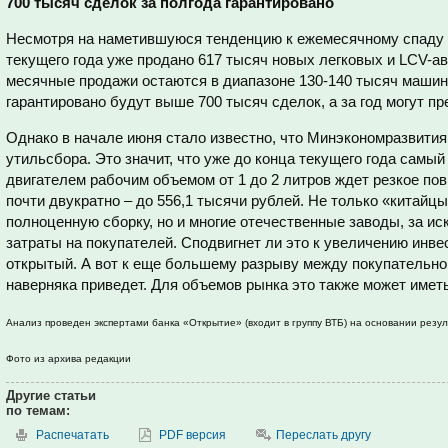
700 тысяч сделок за полгода гарантировано
Несмотря на наметившуюся тенденцию к ежемесячному спаду 
текущего года уже продано 617 тысяч новых легковых и LCV-ав
месячные продажи остаются в диапазоне 130-140 тысяч машин
гарантировано будут выше 700 тысяч сделок, а за год могут пр
Однако в начале июня стало известно, что Минэкономразвити
утильсбора. Это значит, что уже до конца текущего года самы
двигателем рабочим объемом от 1 до 2 литров ждет резкое по
почти двукратно – до 556,1 тысячи рублей. Не только «китайц
полноценную сборку, но и многие отечественные заводы, за и
затраты на покупателей. Сподвигнет ли это к увеличению инве
открытый. А вот к еще большему разрыву между покупательно
наверняка приведет. Для объемов рынка это также может иметь
Анализ проведен экспертами банка «Открытие» (входит в группу ВТБ) на основании резул
Фото из архива редакции
Другие статьи
по темам:
Распечатать
PDF версия
Переслать другу