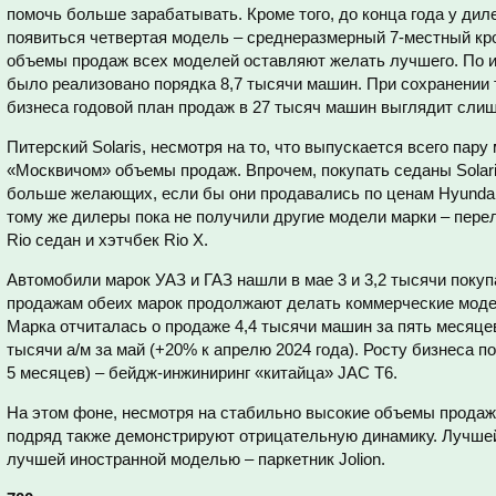
помочь больше зарабатывать. Кроме того, до конца года у дил
появиться четвертая модель – среднеразмерный 7-местный кр
объемы продаж всех моделей оставляют желать лучшего. По и
было реализовано порядка 8,7 тысячи машин. При сохранении 
бизнеса годовой план продаж в 27 тысяч машин выглядит сли
Питерский Solaris, несмотря на то, что выпускается всего пар
«Москвичом» объемы продаж. Впрочем, покупать седаны Solar
больше желающих, если бы они продавались по ценам Hyundai So
тому же дилеры пока не получили другие модели марки – перел
Rio седан и хэтчбек Rio X.
Автомобили марок УАЗ и ГАЗ нашли в мае 3 и 3,2 тысячи покуп
продажам обеих марок продолжают делать коммерческие модели.
Марка отчиталась о продаже 4,4 тысячи машин за пять месяцев
тысячи а/м за май (+20% к апрелю 2024 года). Росту бизнеса по
5 месяцев) – бейдж-инжиниринг «китайца» JAC T6.
На этом фоне, несмотря на стабильно высокие объемы продаж
подряд также демонстрируют отрицательную динамику. Лучшей
лучшей иностранной моделью – паркетник Jolion.