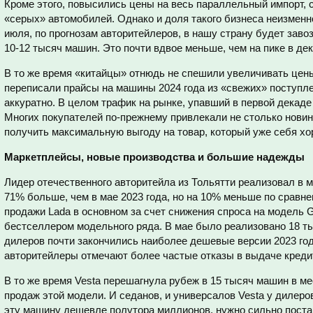
Кроме этого, повысились цены на весь параллельный импорт, 
«серых» автомобилей. Однако и доля такого бизнеса неизменно
июля, по прогнозам авторитейлеров, в нашу страну будет заво
10-12 тысяч машин. Это почти вдвое меньше, чем на пике в дек
В то же время «китайцы» отнюдь не спешили увеличивать цены
переписали прайсы на машины 2024 года из «свежих» поступле
аккуратно. В целом трафик на рынке, упавший в первой декаде
Многих покупателей по-прежнему привлекали не столько новин
получить максимальную выгоду на товар, который уже себя х
Маркетплейсы, новые производства и большие надежды
Лидер отечественного авторитейла из Тольятти реализовал в м
71% больше, чем в мае 2023 года, но на 10% меньше по сравне
продажи Lada в основном за счет снижения спроса на модель G
бестселлером модельного ряда. В мае было реализовано 18 ты
дилеров почти закончились наиболее дешевые версии 2023 год
авторитейлеры отмечают более частые отказы в выдаче креди
В то же время Vesta перешагнула рубеж в 15 тысяч машин в ме
продаж этой модели. И седанов, и универсалов Vesta у дилеро
эту машину дешевле полутора миллионов, нужно сильно поста