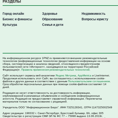
РАЗДЕЛЫ
Город онлайн
Здоровье
Недвижимость
Бизнес и финансы
Образование
Вопросы юристу
Культура
Семья и дети
На информационном ресурсе 1PNZ.ru применяются внешние рекомендательные
технологии (информационные технологии предоставления информации на основе
сбора, систематизации и анализа сведений, относящихся к предпочтениям
пользователей сети «Интернет», находящихся на территории Российской
Федерации)».
Правила применения рекомендательных технологий
.
Сайт использует сервисы веб-аналитики
Яндекс Метрика
,
AppMetrica
и LiveInternet.
Продолжая использовать этот Сайт, вы соглашаетесь с использованием cookie-
файлов и других данных в соответствии с данным
Пользовательским соглашением
.
Срок обработки персональных данных при помощи cookie-файлов составляет 14
дней.
Редакция не несет ответственность за достоверность информации,
опубликованной в рекламных объявлениях и сообщениях информационных
агентств. Редакция не предоставляет справочной информации. Перепечатка
материалов только по согласованию с редакцией.
Учредитель ООО "Информационное Бюро". ИНН 7325128341, ОГРН 1147325002549
Адрес редакции:
198332
г. Санкт-Петербург,
Брестский бульвар, 8А, офис 305
Свидетельство о регистрации СМИ ЭЛ № ФС 77 – 75998 выдано 13.06.2019г.