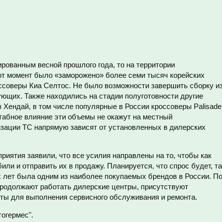
рованным весной прошлого года, то на территории
тот момент было «заморожено» более семи тысяч корейских
оссоверы Киа Селтос. Не было возможности завершить сборку из
ующих. Также находились на стадии полуготовности другие
Хендай, в том числе популярные в России кроссоверы Palisade
табное влияние эти объемы не окажут на местный
зации ТС напрямую зависят от установленных в дилерских
иятия заявили, что все усилия направлены на то, чтобы как
ли и отправить их в продажу. Планируется, что спрос будет, та
х лет была одним из наиболее покупаемых брендов в России. П
 продолжают работать дилерские центры, присутствуют
нты для выполнения сервисного обслуживания и ремонта.
огермес".