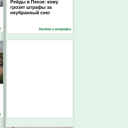
Рейды в Пензе: кому
грозят штрафы за
неубранный снег
с
Налоги и штрафы
с