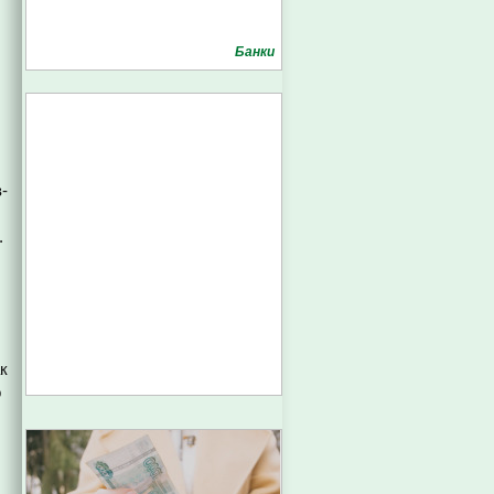
Банки
-
.
к
о