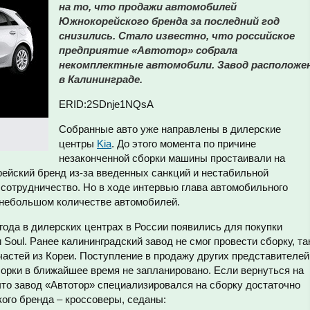
на то, что продажи автомобилей
Южнокорейского бренда за последний год
снизились. Стало известно, что российское
предприятие «Автотор» собрала
некомплектные автомобили. Завод расположе
в Калининграде.
ERID:2SDnje1NQsA
Собранные авто уже направлены в дилерские
центры
Kia
. До этого момента по причине
незаконченной сборки машины простаивали на
орейский бренд из-за введенных санкций и нестабильной
сотрудничество. Но в ходе интервью глава автомобильного
о небольшом количестве автомобилей.
 года в дилерских центрах в России появились для покупки
 Soul. Ранее калининградский завод не смог провести сборку, та
частей из Кореи. Поступление в продажу других представителей
орки в ближайшее время не запланировано. Если вернуться на
 что завод «Автотор» специализировался на сборку достаточно
ого бренда – кроссоверы, седаны: