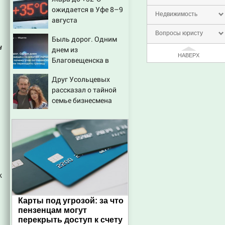
медведем
ожидается в Уфе 8–9
Недвижимость
августа
Вопросы юристу
Быль дорог. Одним
н
днем из
НАВЕРХ
Благовещенска в
Китай, лапша, мемы, и
Друг Усольцевых
почему утке по-
рассказал о тайной
пекински запретили
семье бизнесмена
переходить границу
к
Карты под угрозой: за что
пензенцам могут
перекрыть доступ к счету