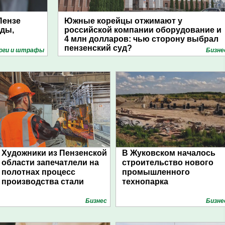
Пензе
Южные корейцы отжимают у
уды,
российской компании оборудование и
4 млн долларов: чью сторону выбрал
пензенский суд?
оги и штрафы
Бизне
Художники из Пензенской
В Жуковском началось
области запечатлели на
строительство нового
полотнах процесс
промышленного
производства стали
технопарка
Бизнес
Бизне