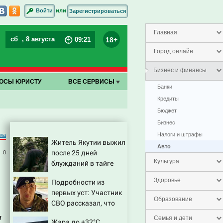
или
Войти
Зарегистрироваться
Главная
сб
, 8 августа
18+
09
:
21
Город онлайн
Бизнес и финансы
ОСЫ ЮРИСТУ
ВСЕ СЕРВИСЫ
Банки
Кредиты
Бюджет
Бизнес
Налоги и штрафы
ма
Житель Якутии выжил
Авто
после 25 дней
0
Культура
блужданий в тайге
Здоровье
Подробности из
первых уст: Участник
Образование
СВО рассказал, что
спасло его в схватке с
я
Семья и дети
Жара до +32°C