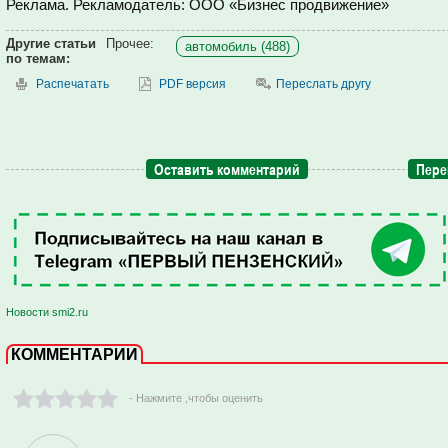
Реклама. Рекламодатель: ООО «Бизнес продвижение»
Другие статьи
Прочее:
автомобиль (488)
по темам:
Распечатать
PDF версия
Переслать другу
Оставить комментарий
Пере
Новости smi2.ru
КОММЕНТАРИИ
- Нажмите ,чтобы оценить