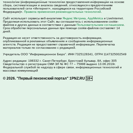
технологии (информационные технологии предоставления информации на основе
сбора, систематизации и анализа сведений, относящихся к предпочтениям
пользователей сети «Интернет», находящихся на территории Российской
Федерации)».
Правила применения рекомендательных технологий
.
Сайт использует сервисы веб-аналитики
Яндекс Метрика
,
AppMetrica
и LiveInternet.
Продолжая использовать этот Сайт, вы соглашаетесь с использованием cookie-
файлов и других данных в соответствии с данным
Пользовательским соглашением
.
Срок обработки персональных данных при помощи cookie-файлов составляет 14
дней.
Редакция не несет ответственность за достоверность информации,
опубликованной в рекламных объявлениях и сообщениях информационных
агентств. Редакция не предоставляет справочной информации. Перепечатка
материалов только по согласованию с редакцией.
Учредитель ООО "Информационное Бюро". ИНН 7325128341, ОГРН 1147325002549
Адрес редакции:
198332
г. Санкт-Петербург,
Брестский бульвар, 8А, офис 305
Свидетельство о регистрации СМИ ЭЛ № ФС 77 – 75998 выдано 13.06.2019г.
Федеральной службой по надзору в сфере связи, информационных технологий и
массовых коммуникаций
© 2026.
"Первый пензенский портал" 1PNZ.RU
18+