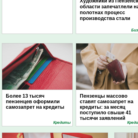
Художники из Пензенс
области запечатлели н
полотнах процесс
производства стали
Биз
Более 13 тысяч
Пензенцы массово
пензенцев оформили
ставят самозапрет на
самозапрет на кредиты
кредиты: за месяц
поступило свыше 41
тысячи заявлений
Кредиты
Кред