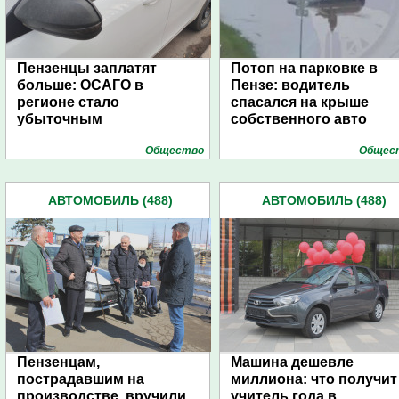
Пензенцы заплатят
Потоп на парковке в
больше: ОСАГО в
Пензе: водитель
регионе стало
спасался на крыше
убыточным
собственного авто
Общество
Общес
АВТОМОБИЛЬ (488)
АВТОМОБИЛЬ (488)
Пензенцам,
Машина дешевле
пострадавшим на
миллиона: что получит
производстве, вручили
учитель года в