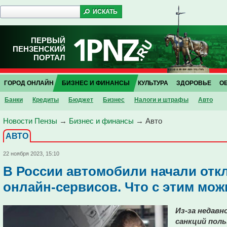
ПЕРВЫЙ
ПЕНЗЕНСКИЙ
ПОРТАЛ
ГОРОД ОНЛАЙН
БИЗНЕС И ФИНАНСЫ
КУЛЬТУРА
ЗДОРОВЬЕ
О
Банки
Кредиты
Бюджет
Бизнес
Налоги и штрафы
Авто
Новости Пензы
→
Бизнес и финансы
→
Авто
АВТО
22 ноября 2023, 15:10
В России автомобили начали откл
онлайн-сервисов. Что с этим мож
Из-за недавн
санкций пол