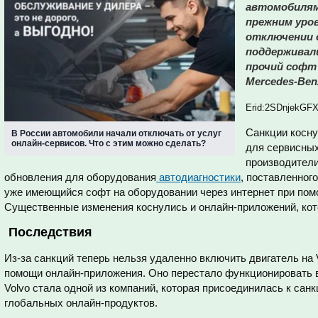
автомобилям
прежним уров
отключении 
поддерживали
прочий софт 
Mercedes-Benz
Erid:2SDnjekGF
Санкции косну
В России автомобили начали отключать от услуг
онлайн-сервисов. Что с этим можно сделать?
для сервисных
производители
обновления для оборудования
автодиагностики
, поставленног
уже имеющийся софт на оборудовании через интернет при пом
Существенные изменения коснулись и онлайн-приложений, ко
Последствия
Из-за санкций теперь нельзя удаленно включить двигатель на V
помощи онлайн-приложения. Оно перестало функционировать в 
Volvo стала одной из компаний, которая присоединилась к сан
глобальных онлайн-продуктов.