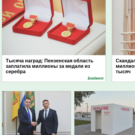
Тысяча наград: Пензенская область
Скандал
заплатила миллионы за медали из
миллио
серебра
тысяч
Бюджет