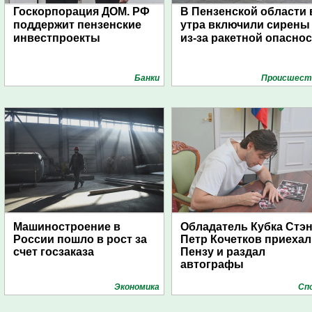
Госкорпорация ДОМ. РФ
В Пензенской области 
поддержит пензенские
утра включили сирены
инвестпроекты
из-за ракетной опасно
Банки
Проиcшест
Машиностроение в
Обладатель Кубка Стэ
России пошло в рост за
Петр Кочетков приехал
счет госзаказа
Пензу и раздал
автографы
Экономика
Сп