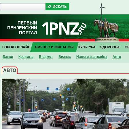
ПЕРВЫЙ
ПЕНЗЕНСКИЙ
ПОРТАЛ
ГОРОД ОНЛАЙН
БИЗНЕС И ФИНАНСЫ
КУЛЬТУРА
ЗДОРОВЬЕ
О
Банки
Кредиты
Бюджет
Бизнес
Налоги и штрафы
Авто
АВТО