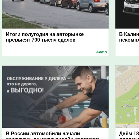
Итоги полугодия на авторынке
В Калин
превысят 700 тысяч сделок
некомп
Авто
В России автомобили начали
Днём 18