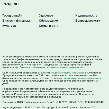
РАЗДЕЛЫ
Город онлайн
Здоровье
Недвижимость
Бизнес и финансы
Образование
Вопросы юристу
Культура
Семья и дети
На информационном ресурсе 1PNZ.ru применяются внешние рекомендательные
технологии (информационные технологии предоставления информации на основе
сбора, систематизации и анализа сведений, относящихся к предпочтениям
пользователей сети «Интернет», находящихся на территории Российской
Федерации)».
Правила применения рекомендательных технологий
.
Сайт использует сервисы веб-аналитики
Яндекс Метрика
,
AppMetrica
и LiveInternet.
Продолжая использовать этот Сайт, вы соглашаетесь с использованием cookie-
файлов и других данных в соответствии с данным
Пользовательским соглашением
.
Срок обработки персональных данных при помощи cookie-файлов составляет 14
дней.
Редакция не несет ответственность за достоверность информации,
опубликованной в рекламных объявлениях и сообщениях информационных
агентств. Редакция не предоставляет справочной информации. Перепечатка
материалов только по согласованию с редакцией.
Учредитель ООО "Информационное Бюро". ИНН 7325128341, ОГРН 1147325002549
Адрес редакции:
198332
г. Санкт-Петербург,
Брестский бульвар, 8А, офис 305