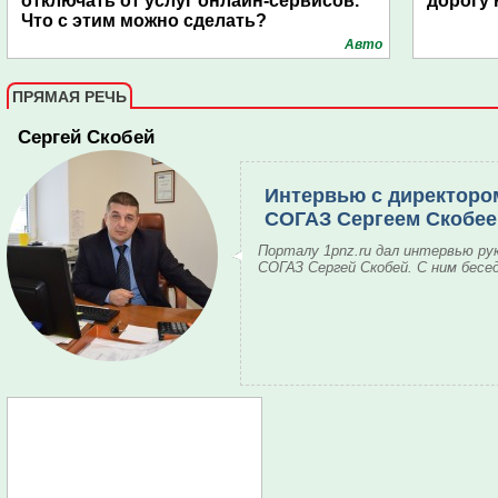
отключать от услуг онлайн-сервисов.
дорогу 
Что с этим можно сделать?
Авто
ПРЯМАЯ РЕЧЬ
Сергей Скобей
Интервью с директоро
СОГАЗ Сергеем Скобе
Порталу 1pnz.ru дал интервью ру
СОГАЗ Сергей Скобей. С ним бесе