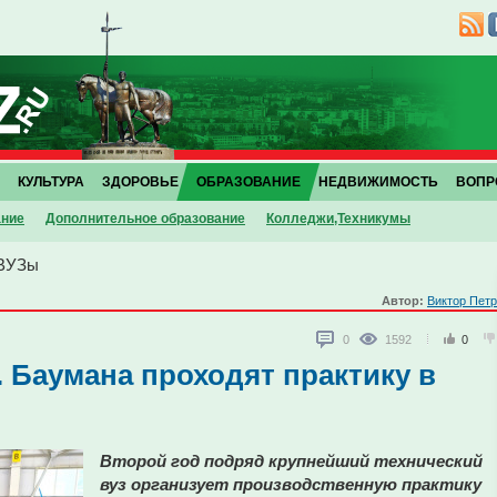
КУЛЬТУРА
ЗДОРОВЬЕ
ОБРАЗОВАНИЕ
НЕДВИЖИМОСТЬ
ВОПР
ание
Дополнительное образование
Колледжи,Техникумы
ВУЗы
Автор:
Виктор Пет
0
1592
0
 Баумана проходят практику в
Второй год подряд крупнейший технический
вуз организует производственную практику