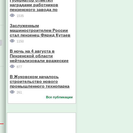
Губернатор отметил
наградами работников
пензенского завода по
производству станков
1535
Заслуженным
машиностроителем России
стал пензенец Фярид Кутаев
1150
В ночь на 4 августа в
Пензенской области
нейтрализовали вражеские
дроны
877
В Жуковском началось
строительство нового
промышленного технопарка
261
Все публикации