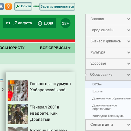
или
Войти
Зарегистрироваться
Главная
пт
, 7 августа
18+
19
:
40
Город онлайн
Бизнес и финансы
ОСЫ ЮРИСТУ
ВСЕ СЕРВИСЫ
Культура
Здоровье
Образование
ров
Гонконгцы штурмуют
ВУЗы
Хабаровский край
0
Школы
Дошкольное образование
Дополнительное
“Генерал 200” в
образование
квадрате. Как
Колледжи,Техникумы
Драпатый
переплюнул Сырского
Семья и дети
Катерина Гордеева