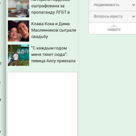
м
оштрафована за
Недвижимость
пропаганду ЛГБТ в
Вопросы юристу
интернете - Новости
Клава Кока и Дима
на Вести.ru
Масленников сыграли
НАВЕРХ
свадьбу
"С каждым годом
меня тянет сюда":
певица Алсу приехала
е
в татарскую деревню,
где прошло ее детство
07/08/2026 – Новости
в
м
о