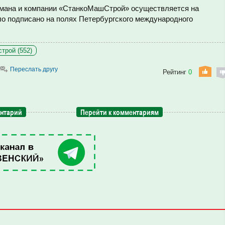
умана и компании «СтанкоМашСтрой» осуществляется на
ло подписано на полях Петербургского международного
трой (552)
Переслать другу
Рейтинг
0
ентарий
Перейти к комментариям