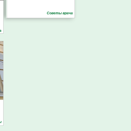
Советы врача
а
ы