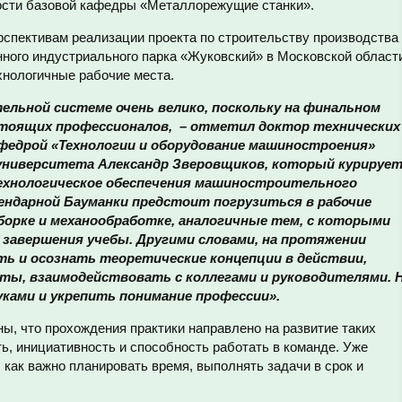
ости базовой кафедры «Металлорежущие станки».
спективам реализации проекта по строительству производства
нного индустриального парка «Жуковский» в Московской област
хнологичные рабочие места.
ельной системе очень велико, поскольку на финальном
тоящих профессионалов, – отметил доктор технических
афедрой «Технологии и оборудование машиностроения»
 университета Александр Зверовщиков, который курируе
ехнологическое обеспечения машиностроительного
гендарной Бауманки предстоит погрузиться в рабочие
сборке и механообработке, аналогичные тем, с которыми
завершения учебы. Другими словами, на протяжении
ть и осознать теоретические концепции в действии,
ты, взаимодействовать с коллегами и руководителями. 
уками и укрепить понимание профессии».
ы, что прохождения практики направлено на развитие таких
ть, инициативность и способность работать в команде. Уже
как важно планировать время, выполнять задачи в срок и