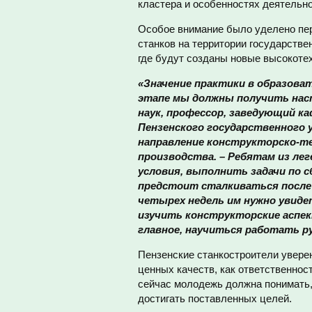
кластера и особенностях деятельн
Особое внимание было уделено пер
станков на территории государстве
где будут созданы новые высокоте
«Значение практики в образоват
этапе мы должны получить нас
наук, профессор, заведующий к
Пензенского государственного
направление конструкторско-т
производства. – Ребятам из ле
условия, выполнить задачи по 
предстоит сталкиваться после 
четырех недель им нужно увиде
изучить конструкторские аспек
главное, научиться работать р
Пензенские станкостроители уверен
ценных качеств, как ответственнос
сейчас молодежь должна понимать, 
достигать поставленных целей.