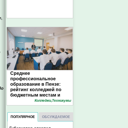
и,
т
Среднее
профессиональное
образование в Пензе:
Но
рейтинг колледжей по
бюджетным местам и
конкурсу. Инфографика
Колледжи,Техникумы
1pnz
ПОПУЛЯРНОЕ
ОБСУЖДАЕМОЕ