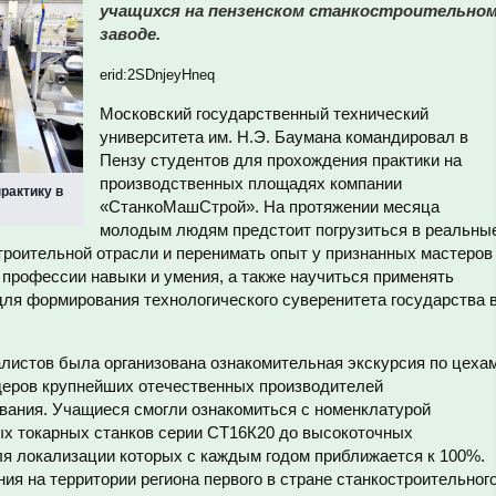
учащихся на пензенском станкостроительно
заводе.
erid:2SDnjeyHneq
Московский государственный технический
университета им. Н.Э. Баумана командировал в
Пензу студентов для прохождения практики на
производственных площадях компании
рактику в
«СтанкоМашСтрой». На протяжении месяца
молодым людям предстоит погрузиться в реальны
роительной отрасли и перенимать опыт у признанных мастеров
 профессии навыки и умения, а также научиться применять
для формирования технологического суверенитета государства 
листов была организована ознакомительная экскурсия по цеха
идеров крупнейших отечественных производителей
ания. Учащиеся смогли ознакомиться с номенклатурой
ых токарных станков серии СТ16К20 до высокоточных
я локализации которых с каждым годом приближается к 100%.
ния на территории региона первого в стране станкостроительног