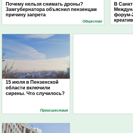
Почему нельзя снимать дроны?
В Санкт
Замгубернатора объяснил пензенцам
Междун
причину запрета
форум-2
креати
Общество
15 июля в Пензенской
области включили
сирены. Что случилось?
Проиcшествия