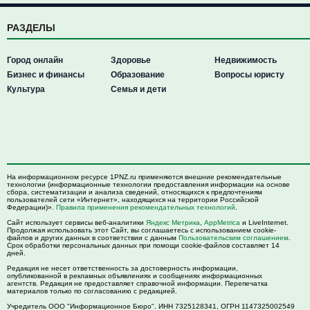
РАЗДЕЛЫ
Город онлайн
Здоровье
Недвижимость
Бизнес и финансы
Образование
Вопросы юристу
Культура
Семья и дети
На информационном ресурсе 1PNZ.ru применяются внешние рекомендательные
технологии (информационные технологии предоставления информации на основе
сбора, систематизации и анализа сведений, относящихся к предпочтениям
пользователей сети «Интернет», находящихся на территории Российской
Федерации)».
Правила применения рекомендательных технологий
.
Сайт использует сервисы веб-аналитики
Яндекс Метрика
,
AppMetrica
и LiveInternet.
Продолжая использовать этот Сайт, вы соглашаетесь с использованием cookie-
файлов и других данных в соответствии с данным
Пользовательским соглашением
.
Срок обработки персональных данных при помощи cookie-файлов составляет 14
дней.
Редакция не несет ответственность за достоверность информации,
опубликованной в рекламных объявлениях и сообщениях информационных
агентств. Редакция не предоставляет справочной информации. Перепечатка
материалов только по согласованию с редакцией.
Учредитель ООО "Информационное Бюро". ИНН 7325128341, ОГРН 1147325002549