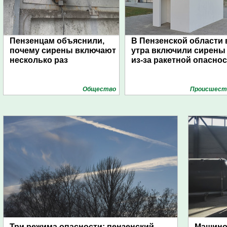
Пензенцам объяснили,
В Пензенской области 
почему сирены включают
утра включили сирены
несколько раз
из-за ракетной опасно
Общество
Проиcшест
Три режима опасности: пензенский
Машино