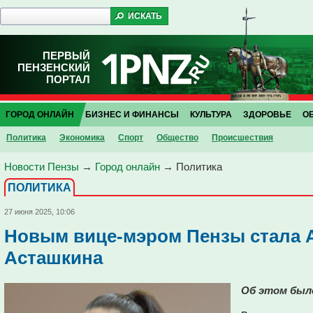
ПЕРВЫЙ
ПЕНЗЕНСКИЙ
ПОРТАЛ
ГОРОД ОНЛАЙН
БИЗНЕС И ФИНАНСЫ
КУЛЬТУРА
ЗДОРОВЬЕ
О
Политика
Экономика
Спорт
Общество
Проиcшествия
Новости Пензы
→
Город онлайн
→
Политика
ПОЛИТИКА
27 июня 2025, 10:06
Новым вице-мэром Пензы стала 
Асташкина
Об этом было