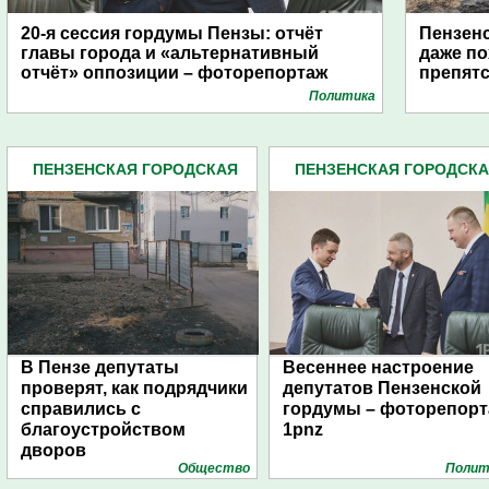
20-я сессия гордумы Пензы: отчёт
Пензенс
главы города и «альтернативный
даже по
отчёт» оппозиции – фоторепортаж
препят
Политика
ПЕНЗЕНСКАЯ ГОРОДСКАЯ
ПЕНЗЕНСКАЯ ГОРОДСК
ДУМА (483)
ДУМА (483)
В Пензе депутаты
Весеннее настроение
проверят, как подрядчики
депутатов Пензенской
справились с
гордумы – фоторепор
благоустройством
1pnz
дворов
Общество
Полит