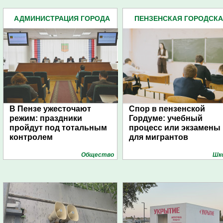
АДМИНИСТРАЦИЯ ГОРОДА
ПЕНЗЕНСКАЯ ГОРОДСК
(4939)
ДУМА (483)
В Пензе ужесточают
Спор в пензенской
режим: праздники
Гордуме: учебный
пройдут под тотальным
процесс или экзамены
контролем
для мигрантов
Общество
Шк