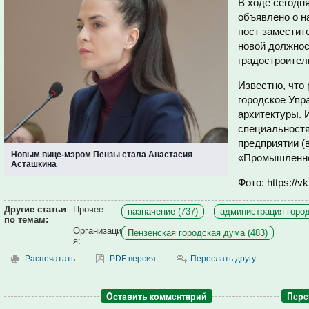
В ходе сегодн
объявлено о н
пост заместит
новой должнос
градостроител
Известно, что
городское Упр
архитектуры. 
специальностя
предприятии (
Новым вице-мэром Пензы стала Анастасия
«Промышленное
Асташкина
Фото: https://
Другие статьи
Прочее:
назначение (737)
администрация город
по темам:
Организаци
Пензенская городская дума (483)
я:
Распечатать
PDF версия
Переслать другу
Оставить комментарий
Пере