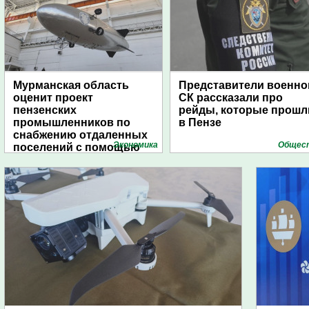
Мурманская область
Представители военно
оценит проект
СК рассказали про
пензенских
рейды, которые прошл
промышленников по
в Пензе
снабжению отдаленных
Экономика
Общес
поселений с помощью
дирижаблей