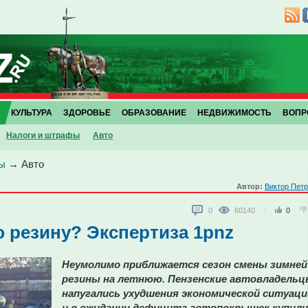
КУЛЬТУРА
ЗДОРОВЬЕ
ОБРАЗОВАНИЕ
НЕДВИЖИМОСТЬ
ВОПР
Налоги и штрафы
Авто
ы
→
Авто
Автор:
Виктор Пет
0
60140
0
ю резину? Экспертиза 1pnz
Неумолимо приближается сезон смены зимней
резины на летнюю. Пензенские автовладель
напугались ухудшения экономической ситуаци
и в ожидании дефицита автопокрышек купили