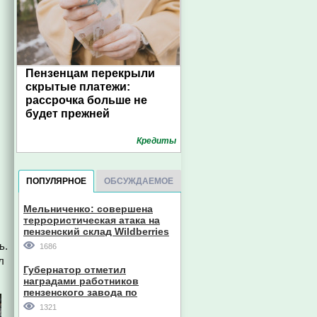
Пензенцам перекрыли
скрытые платежи:
рассрочка больше не
будет прежней
Кредиты
ПОПУЛЯРНОЕ
ОБСУЖДАЕМОЕ
Мельниченко: совершена
террористическая атака на
пензенский склад Wildberries
ь.
1686
л
Губернатор отметил
наградами работников
пензенского завода по
производству станков
1321