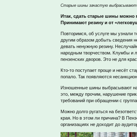
Старые шины зачастую выбрасывают в
Итак, сдать старые шины можно п
Принимают резину и от «легковуш
Повторимся, об услуге мы узнали 
другим образом добыть сведения не
девать ненужную резину. Неслучай
народным творчеством. Клумбы и л
пензенских дворов. Это не для крас
Кто-то поступает проще и несёт с
попало. Так появляются несанкцион
Изношенные шины выбрасывают на п
это, между прочим, нарушение при
требований при обращении с группа
Можно долго ругаться на безответс
края. Но в этом ли причина? В Пен
организациях не доходит до аудито