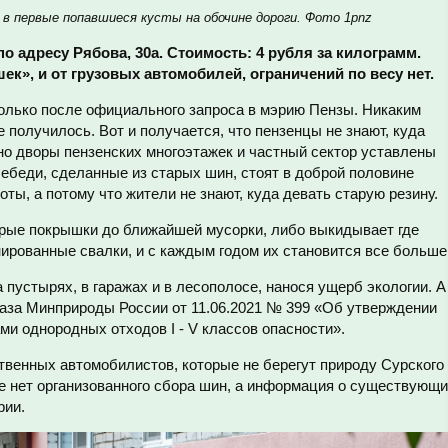
 первые попавшиеся кусты на обочине дороги. Фото 1pnz
о адресу Рябова, 30а. Стоимость: 4 рубля за килограмм.
ек», и от грузовых автомобилей, ограничений по весу нет.
только после официального запроса в мэрию Пензы. Никаким
 получилось. Вот и получается, что пензенцы не знают, куда
но дворы пензенских многоэтажек и частный сектор уставлены
ебеди, сделанные из старых шин, стоят в доброй половине
оты, а потому что жители не знают, куда девать старую резину.
тарые покрышки до ближайшей мусорки, либо выкидывает где
ированные свалки, и с каждым годом их становится все больше
устырях, в гаражах и в лесополосе, нанося ущерб экологии. А
каза Минприроды России от 11.06.2021 № 399 «Об утверждении
ми однородных отходов I - V классов опасности».
твенных автомобилистов, которые не берегут природу Сурского
зе нет организованного сбора шин, а информация о существующ
рии.