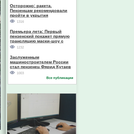
Осторожно: ракета.
Пензенцам рекомендовали
пройти в укрытия
1316
Премьера лета: Первый
пензенский покажет прямую
трансляцию маски-шоу с
участием компании из Южной
1232
Кореи
Заслуженным
машиностроителем России
стал пензенец Фярид Кутаев
1003
Все публикации