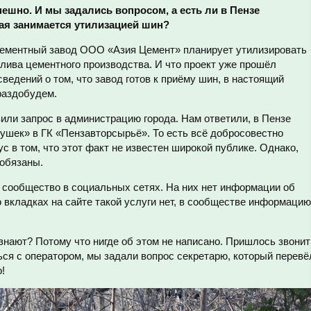
пешно. И мы задались вопросом,
а есть ли в Пензе
ая занимается утилизацией шин?
цементный завод ООО «Азия Цемент» планирует утилизировать
лива цементного производства. И что проект уже прошёл
ведений о том, что завод готов к приёму шин, в настоящий
раздобудем.
или запрос в администрацию города. Нам ответили, в Пензе
ушек» в ГК «Пензавторсырьё». То есть всё добросовестно
ус в том, что этот факт не известен широкой публике. Однако,
 обязаны.
и сообщество в социальных сетях. На них нет информации об
 вкладках на сайте такой услуги нет, в сообществе информацию
нают? Потому что нигде об этом не написано. Пришлось звонит
ся с оператором, мы задали вопрос секретарю, который перевё
о!