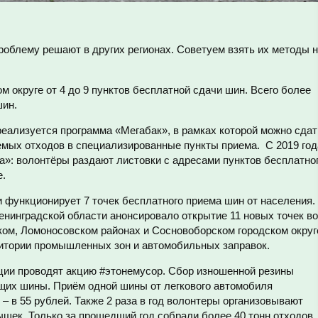
роблему решают в других регионах. Советуем взять их методы 
 округе от 4 до 9 пунктов бесплатной сдачи шин. Всего более
шин.
реализуется программа «Мегабак», в рамках которой можно сдат
мых отходов в специализированные пункты приема. С 2019 год
а»: волонтёры раздают листовки с адресами пунктов бесплатно
е.
 функционирует 7 точек бесплатного приема шин от населения.
енинградской области анонсировало открытие 11 новых точек во
ком, Ломоносовском районах и Сосновоборском городском округ
ритории промышленных зон и автомобильных заправок.
ции проводят акцию #этонемусор. Сбор изношенной резины
ющих шины. Приём одной шины от легкового автомобиля
о – в 55 рублей. Также 2 раза в год волонтеры организовывают
ышек. Только за прошедший год собрали более 40 тонн отходов