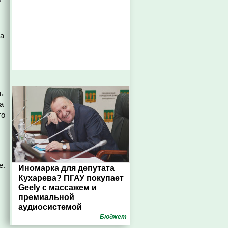
на
ь
а
го
е.
Иномарка для депутата
Кухарева? ПГАУ покупает
Geely с массажем и
премиальной
аудиосистемой
Бюджет