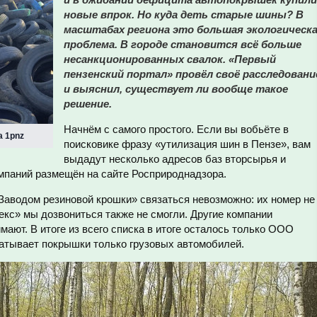
новые впрок. Но куда деть старые шины? В
масштабах региона это большая экологическ
проблема. В городе становится всё больше
несанкционированных свалок. «Первый
пензенский портал» провёл своё расследовани
и выяснил, существует ли вообще такое
решение.
Начнём с самого простого. Если вы вобьёте в
а 1pnz
поисковике фразу «утилизация шин в Пензе», вам
выдадут несколько адресов баз вторсырья и
омпаний размещён на сайте Росприроднадзора.
Заводом резиновой крошки» связаться невозможно: их номер не
кс» мы дозвониться также не смогли. Другие компании
мают. В итоге из всего списка в итоге осталось только ООО
атывает покрышки только грузовых автомобилей.