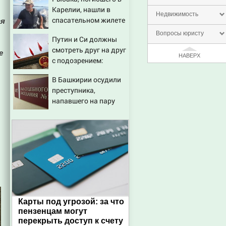
остановившего
Карелии, нашли в
мальчишек на поле с
Недвижимость
спасательном жилете
ая
горохом
Вопросы юристу
Путин и Си должны
смотреть друг на друг
е
НАВЕРХ
с подозрением:
Зеленский поставил
В Башкирии осудили
задачу своим
преступника,
дипломатам
напавшего на пару
после застолья
Карты под угрозой: за что
пензенцам могут
перекрыть доступ к счету