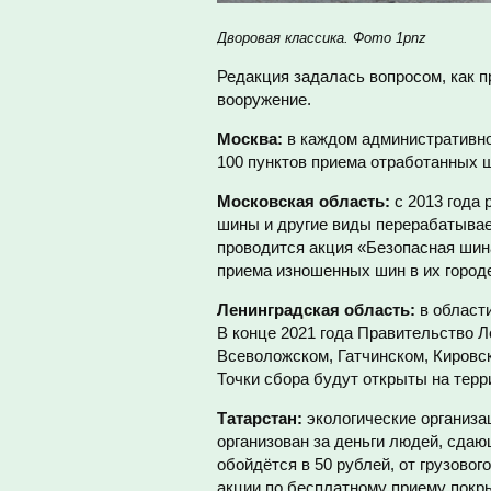
Дворовая классика. Фото 1pnz
Редакция задалась вопросом, как п
вооружение.
Москва:
в каждом административном
100 пунктов приема отработанных 
Московская область:
с 2013 года 
шины и другие виды перерабатывае
проводится акция «Безопасная шин
приема изношенных шин в их город
Ленинградская область:
в области
В конце 2021 года Правительство Л
Всеволожском, Гатчинском, Кировс
Точки сбора будут открыты на тер
Татарстан:
экологические организа
организован за деньги людей, сда
обойдётся в 50 рублей, от грузовог
акции по бесплатному приему покр