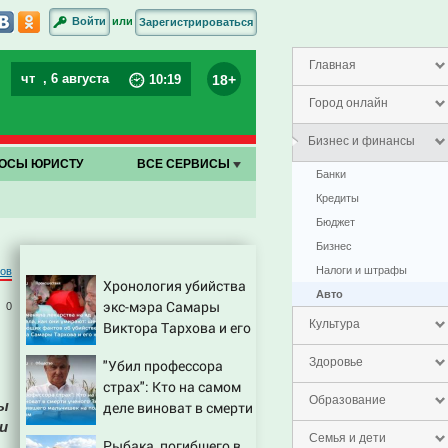
или
Войти
Зарегистрироваться
Главная
чт
, 6 августа
18+
10
:
19
Город онлайн
Бизнес и финансы
ОСЫ ЮРИСТУ
ВСЕ СЕРВИСЫ
Банки
Кредиты
Бюджет
Бизнес
Налоги и штрафы
ров
Хронология убийства
Авто
экс-мэра Самары
0
Культура
Виктора Тархова и его
жены: шесть
Здоровье
"Убил профессора
шокирующих фактов,
страх": Кто на самом
новые подробности
Образование
цы
деле виноват в смерти
и
ученого Зезина,
Семья и дети
Рыбака, погибшего в