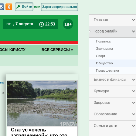
или
Войти
Зарегистрироваться
Главная
пт
, 7 августа
18+
22
:
53
Город онлайн
Политика
Экономика
ОСЫ ЮРИСТУ
ВСЕ СЕРВИСЫ
Спорт
Общество
Проиcшествия
Бизнес и финансы
ова
Культура
0
Здоровье
Образование
Семья и дети
Статус «очень
загрязненной»: что это