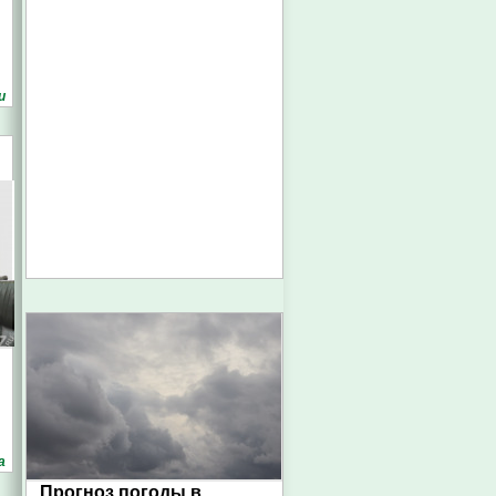
и
а
Прогноз погоды в