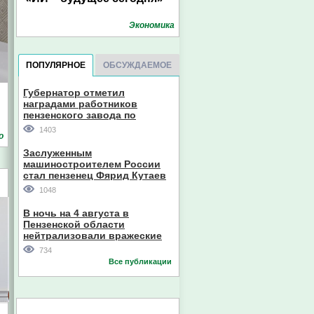
Экономика
ПОПУЛЯРНОЕ
ОБСУЖДАЕМОЕ
Губернатор отметил
наградами работников
пензенского завода по
производству станков
1403
о
Заслуженным
машиностроителем России
стал пензенец Фярид Кутаев
1048
В ночь на 4 августа в
Пензенской области
нейтрализовали вражеские
дроны
734
Все публикации