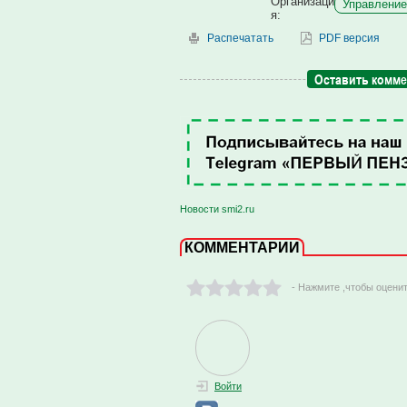
Организаци
Управление
я:
Распечатать
PDF версия
Оставить комм
Новости smi2.ru
КОММЕНТАРИИ
- Нажмите ,чтобы оцени
Войти