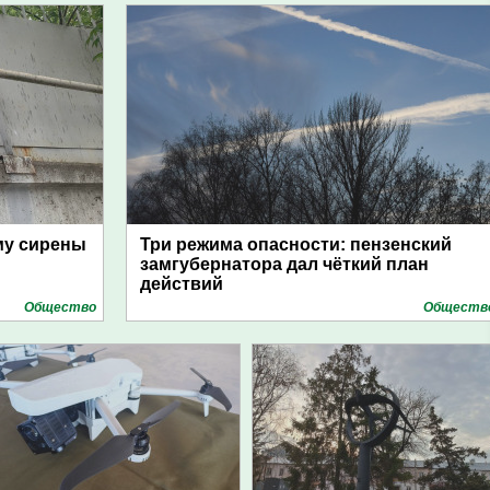
му сирены
Три режима опасности: пензенский
замгубернатора дал чёткий план
действий
Общество
Обществ