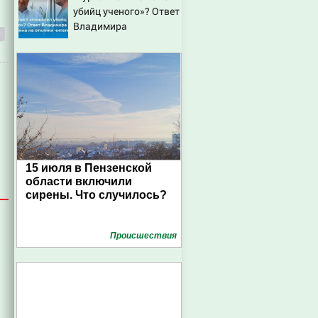
убийц ученого»? Ответ
Владимира
Ворсобина на отклики
читателей
15 июля в Пензенской
области включили
сирены. Что случилось?
Проиcшествия