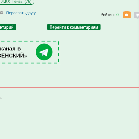
 ЖКХ Пензы (76)
Переслать другу
Рейтинг
0
ентарий
Перейти к комментариям
ть