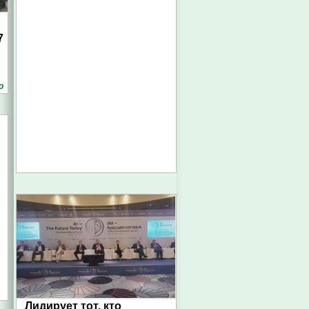
7
о
Лидирует тот, кто