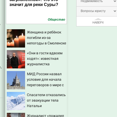
Недвижимость
значит для реки Суры?
Вопросы юристу
Общество
НАВЕРХ
е
Женщина и ребёнок
погибли из-за
непогоды в Смоленске
«Они в гости вдвоем
ходят»: известная
журналистка
,
подтвердила роман
МИД России назвал
Бондарчука и
условие для начала
Исаковой
переговоров о мире с
Украиной
Спасатели отказались
от эвакуации тела
Натальи
Наговицыной с
Журналист «пожалел
семитысячника