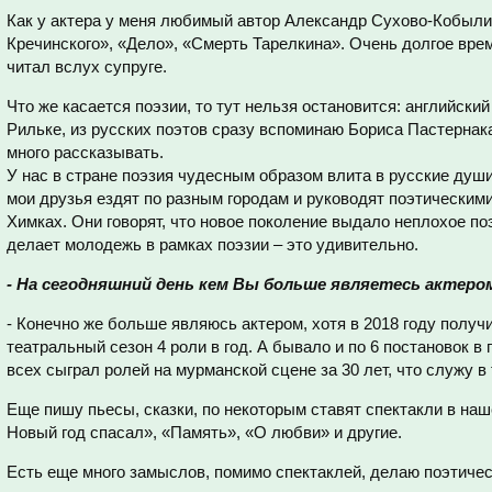
Как у актера у меня любимый автор Александр Сухово-Кобыли
Кречинского», «Дело», «Смерть Тарелкина». Очень долгое врем
читал вслух супруге.
Что же касается поэзии, то тут нельзя остановится: английски
Рильке, из русских поэтов сразу вспоминаю Бориса Пастернак
много рассказывать.
У нас в стране поэзия чудесным образом влита в русские души
мои друзья ездят по разным городам и руководят поэтическим
Химках. Они говорят, что новое поколение выдало неплохое поэ
делает молодежь в рамках поэзии – это удивительно.
- На сегодняшний день кем Вы больше являетесь актеро
- Конечно же больше являюсь актером, хотя в 2018 году получи
театральный сезон 4 роли в год. А бывало и по 6 постановок в
всех сыграл ролей на мурманской сцене за 30 лет, что служу в 
Еще пишу пьесы, сказки, по некоторым ставят спектакли в наш
Новый год спасал», «Память», «О любви» и другие.
Есть еще много замыслов, помимо спектаклей, делаю поэтиче