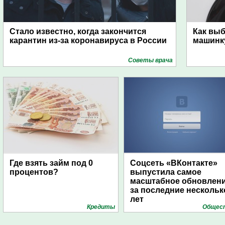
Стало известно, когда закончится
Как вы
карантин из-за коронавируса в России
машинк
Советы врача
Где взять займ под 0
Соцсеть «ВКонтакте»
процентов?
выпустила самое
масштабное обновлен
за последние нескольк
лет
Кредиты
Общес