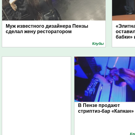
Муж известного дизайнера Пензы
«Элитна
сделал жену ресторатором
оставил
бабки» 
Клубы
В Пензе продают
стриптиз-бар «Капкан»
Кл