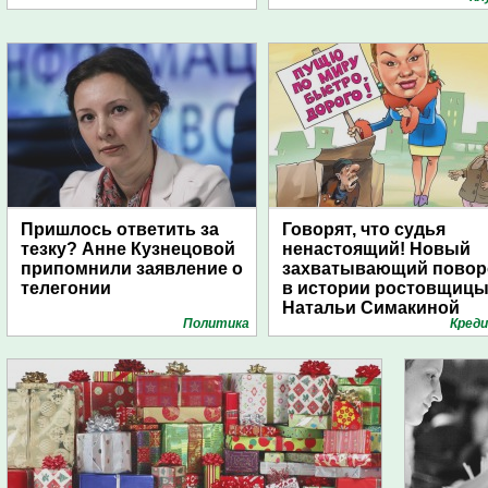
Пришлось ответить за
Говорят, что судья
тезку? Анне Кузнецовой
ненастоящий! Новый
припомнили заявление о
захватывающий повор
телегонии
в истории ростовщиц
Натальи Симакиной
Политика
Кред