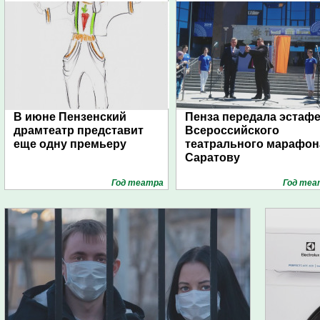
В июне Пензенский
Пенза передала эстафе
драмтеатр представит
Всероссийского
еще одну премьеру
театрального марафон
Саратову
Год театра
Год теа