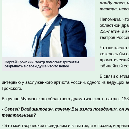
ввиду того, 
театра, нек
Напомним, что
областной дра
225-летие, и 
театров Росси
Что же касает
хотелось бы о
драматический
Сергей Гронский: театр помогает зрителям
юбилейный се
открывать в своей душе что-то новое
В связи с эти
интервью у заслуженного артиста России, одного из ведущих ак
Гронского.
В труппе Мурманского областного драматического театра с 198
- Сергей Владимирович, почему Вы взяли псевдоним, он 
театральным?
- Это мой творческий псевдоним и в театре, и в поэзии, и драм