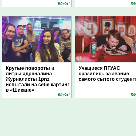
Клубы
Кл
Крутые повороты и
Учащиеся ПГУАС
литры адреналина.
сразились за звание
Журналисты 1pnz
самого сытого студент
испытали на себе картинг
в «Шикане»
Клубы
Кл