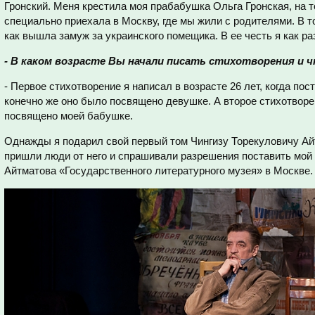
Гронский. Меня крестила моя прабабушка Ольга Гронская, на т
специально приехала в Москву, где мы жили с родителями. В т
как вышла замуж за украинского помещика. В ее честь я как ра
- В каком возрасте Вы начали писать стихотворения и 
- Первое стихотворение я написал в возрасте 26 лет, когда пос
конечно же оно было посвящено девушке. А второе стихотвор
посвящено моей бабушке.
Однажды я подарил свой первый том Чингизу Торекуловичу Айт
пришли люди от него и спрашивали разрешения поставить мой 
Айтматова «Государственного литературного музея» в Москве.