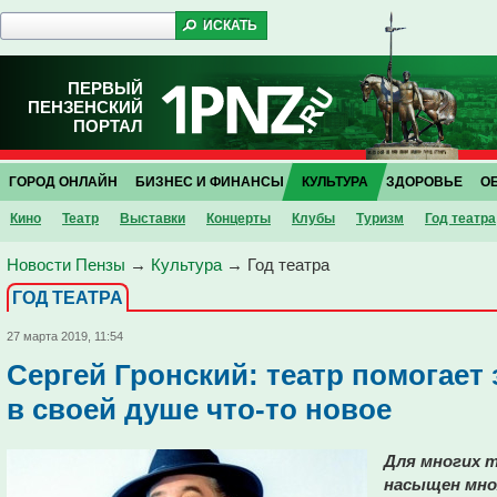
ПЕРВЫЙ
ПЕНЗЕНСКИЙ
ПОРТАЛ
ГОРОД ОНЛАЙН
БИЗНЕС И ФИНАНСЫ
КУЛЬТУРА
ЗДОРОВЬЕ
О
Кино
Театр
Выставки
Концерты
Клубы
Туризм
Год театра
Новости Пензы
→
Культура
→
Год театра
ГОД ТЕАТРА
27 марта 2019, 11:54
Сергей Гронский: театр помогает
в своей душе что-то новое
Для многих 
насыщен мно