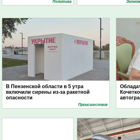
Политика
Эконом
В Пензенской области в 5 утра
Обладат
включили сирены из-за ракетной
Кочетко
опасности
автогр
Проиcшествия