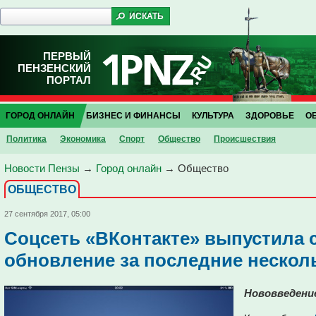
ПЕРВЫЙ
ПЕНЗЕНСКИЙ
ПОРТАЛ
ГОРОД ОНЛАЙН
БИЗНЕС И ФИНАНСЫ
КУЛЬТУРА
ЗДОРОВЬЕ
О
Политика
Экономика
Спорт
Общество
Проиcшествия
Новости Пензы
→
Город онлайн
→
Общество
ОБЩЕСТВО
27 сентября 2017, 05:00
Соцсеть «ВКонтакте» выпустила 
обновление за последние нескол
Нововведени