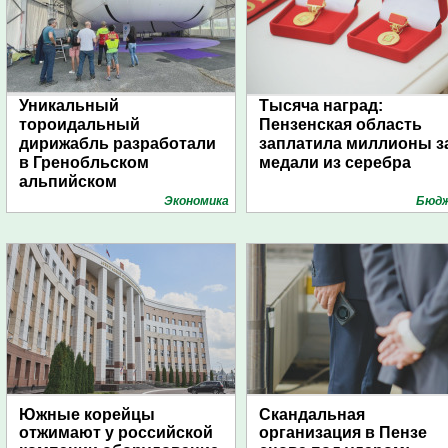
Уникальный
Тысяча наград:
тороидальный
Пензенская область
дирижабль разработали
заплатила миллионы з
в Гренобльском
медали из серебра
альпийском
университете
Экономика
Бюд
Южные корейцы
Скандальная
отжимают у российской
организация в Пензе