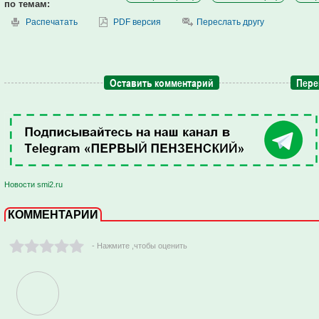
по темам:
Распечатать
PDF версия
Переслать другу
Оставить комментарий
Пере
Новости smi2.ru
КОММЕНТАРИИ
- Нажмите ,чтобы оценить