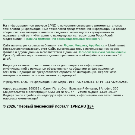
На информационном ресурсе 1PNZ.ru применяются внешние рекомендательные
технологии (информационные технологии предоставления информации на основе
сбора, систематизации и анализа сведений, относящихся к предпочтениям
пользователей сети «Интернет», находящихся на территории Российской
Федерации)».
Правила применения рекомендательных технологий
.
Сайт использует сервисы веб-аналитики
Яндекс Метрика
,
AppMetrica
и LiveInternet.
Продолжая использовать этот Сайт, вы соглашаетесь с использованием cookie-
файлов и других данных в соответствии с данным
Пользовательским соглашением
.
Срок обработки персональных данных при помощи cookie-файлов составляет 14
дней.
Редакция не несет ответственность за достоверность информации,
опубликованной в рекламных объявлениях и сообщениях информационных
агентств. Редакция не предоставляет справочной информации. Перепечатка
материалов только по согласованию с редакцией.
Учредитель ООО "Информационное Бюро". ИНН 7325128341, ОГРН 1147325002549
Адрес редакции:
198332
г. Санкт-Петербург,
Брестский бульвар, 8А, офис 305
Свидетельство о регистрации СМИ ЭЛ № ФС 77 – 75998 выдано 13.06.2019г.
Федеральной службой по надзору в сфере связи, информационных технологий и
массовых коммуникаций
© 2026.
"Первый пензенский портал" 1PNZ.RU
18+