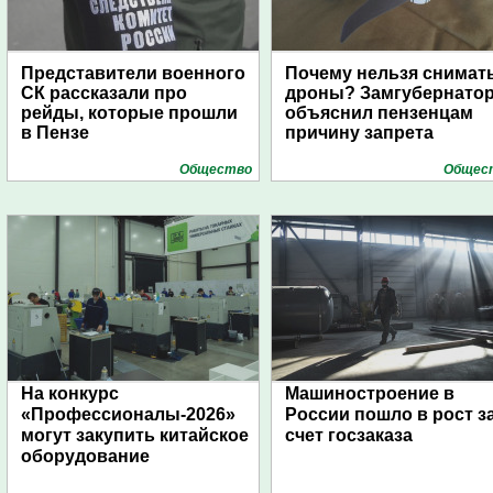
Представители военного
Почему нельзя снимат
СК рассказали про
дроны? Замгубернато
рейды, которые прошли
объяснил пензенцам
в Пензе
причину запрета
Общество
Общес
На конкурс
Машиностроение в
«Профессионалы-2026»
России пошло в рост з
могут закупить китайское
счет госзаказа
оборудование