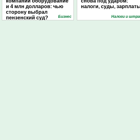
компании оборудование
снова под ударом:
и 4 млн долларов: чью
налоги, суды, зарплат
сторону выбрал
Бизнес
Налоги и штр
пензенский суд?