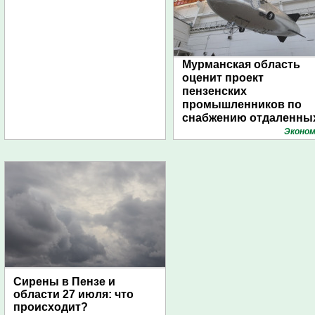
Мурманская область
оценит проект
пензенских
промышленников по
снабжению отдаленны
поселений с помощью
Эконом
дирижаблей
Сирены в Пензе и
области 27 июля: что
происходит?