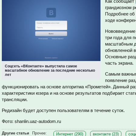
Как сообщает
грандиозном р
Подробнее об 
ходе конферен
Нововведение
три года для 
масштабным д
обновленной в
Основные раз
часть экрана.
Соцсеть «ВКонтакте» выпустила самое
масштабное обновление за последние несколько
Самым важным
лет
появление раз
функционировать на основе алгоритма «Прометей». Данный р
характеристики юзера и на основе результатов подбирает стать
трансляции.
Редизайн будет доступен пользователям в течение суток.
Фото
: shanlin.uaz-autodom.ru
Другие статьи
Прочее:
Интернет (290)
вконтакте (23)
соц