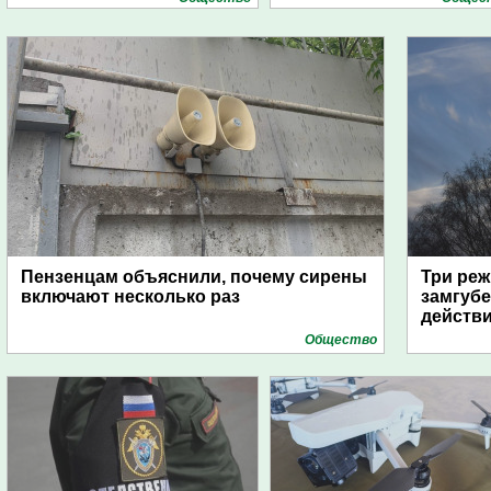
Пензенцам объяснили, почему сирены
Три реж
включают несколько раз
замгубе
действ
Общество