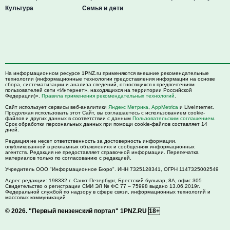
Культура
Семья и дети
На информационном ресурсе 1PNZ.ru применяются внешние рекомендательные
технологии (информационные технологии предоставления информации на основе
сбора, систематизации и анализа сведений, относящихся к предпочтениям
пользователей сети «Интернет», находящихся на территории Российской
Федерации)».
Правила применения рекомендательных технологий
.
Сайт использует сервисы веб-аналитики
Яндекс Метрика
,
AppMetrica
и LiveInternet.
Продолжая использовать этот Сайт, вы соглашаетесь с использованием cookie-
файлов и других данных в соответствии с данным
Пользовательским соглашением
.
Срок обработки персональных данных при помощи cookie-файлов составляет 14
дней.
Редакция не несет ответственность за достоверность информации,
опубликованной в рекламных объявлениях и сообщениях информационных
агентств. Редакция не предоставляет справочной информации. Перепечатка
материалов только по согласованию с редакцией.
Учредитель ООО "Информационное Бюро". ИНН 7325128341, ОГРН 1147325002549
Адрес редакции:
198332
г. Санкт-Петербург,
Брестский бульвар, 8А, офис 305
Свидетельство о регистрации СМИ ЭЛ № ФС 77 – 75998 выдано 13.06.2019г.
Федеральной службой по надзору в сфере связи, информационных технологий и
массовых коммуникаций
© 2026.
"Первый пензенский портал" 1PNZ.RU
18+