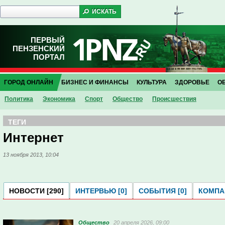
ПЕРВЫЙ
ПЕНЗЕНСКИЙ
ПОРТАЛ
ГОРОД ОНЛАЙН
БИЗНЕС И ФИНАНСЫ
КУЛЬТУРА
ЗДОРОВЬЕ
О
Политика
Экономика
Спорт
Общество
Проиcшествия
ТЕГИ
Интернет
13 ноября 2013, 10:04
НОВОСТИ [290]
ИНТЕРВЬЮ [0]
СОБЫТИЯ [0]
КОМПАН
Общество
20 апреля 2026, 09:00