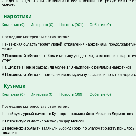
Следствие ищет ответы: кто виноват в гибели женщины и трех детей в Пенз
области
наркотики
Компания (0)
Интервью (0)
Новость (901)
Событие (0)
Последние материалы с этим тегом:
Пензенская область теряет людей: отравления наркотиками продолжают ун
жизни
В Пензенской области отобрали машину у водителя, катавшегося в наркоти
угаре
На Шуисте в Пензе закрасили более 140 надписей с рекламой наркотиков
В Пензенской области наркозависимого мужчину заставили лечиться через 
Кузнецк
Компания (0)
Интервью (0)
Новость (899)
Событие (0)
Последние материалы с этим тегом:
Новый культурный символ: в Кузнецке появился бюст Михаила Лермонтова
В Пензенскую область приехал Джефф Монсон
В Пензенской области затянули уборку: сроки по благоустройству пришлось
продлить