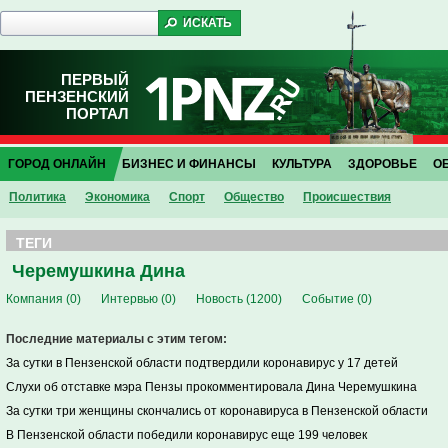
ПЕРВЫЙ
ПЕНЗЕНСКИЙ
ПОРТАЛ
ГОРОД ОНЛАЙН
БИЗНЕС И ФИНАНСЫ
КУЛЬТУРА
ЗДОРОВЬЕ
О
Политика
Экономика
Спорт
Общество
Проиcшествия
ТЕГИ
Черемушкина Дина
Компания (0)
Интервью (0)
Новость (1200)
Событие (0)
Последние материалы с этим тегом:
За сутки в Пензенской области подтвердили коронавирус у 17 детей
Слухи об отставке мэра Пензы прокомментировала Дина Черемушкина
За сутки три женщины скончались от коронавируса в Пензенской области
В Пензенской области победили коронавирус еще 199 человек