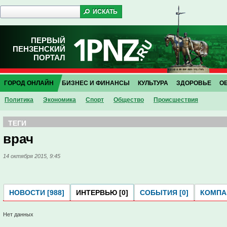
ПЕРВЫЙ
ПЕНЗЕНСКИЙ
ПОРТАЛ
ГОРОД ОНЛАЙН
БИЗНЕС И ФИНАНСЫ
КУЛЬТУРА
ЗДОРОВЬЕ
О
Политика
Экономика
Спорт
Общество
Проиcшествия
ТЕГИ
врач
14 октября 2015, 9:45
НОВОСТИ [988]
ИНТЕРВЬЮ [0]
СОБЫТИЯ [0]
КОМПАН
Нет данных