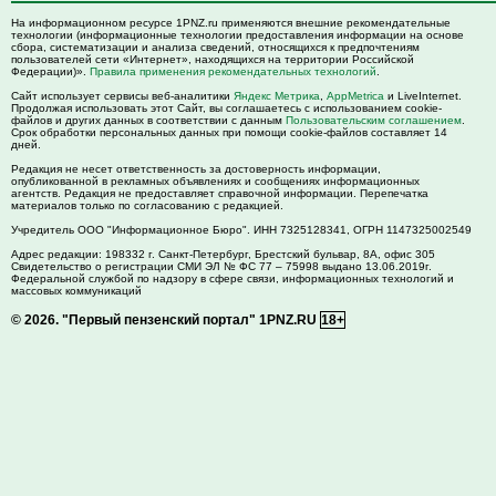
На информационном ресурсе 1PNZ.ru применяются внешние рекомендательные
технологии (информационные технологии предоставления информации на основе
сбора, систематизации и анализа сведений, относящихся к предпочтениям
пользователей сети «Интернет», находящихся на территории Российской
Федерации)».
Правила применения рекомендательных технологий
.
Сайт использует сервисы веб-аналитики
Яндекс Метрика
,
AppMetrica
и LiveInternet.
Продолжая использовать этот Сайт, вы соглашаетесь с использованием cookie-
файлов и других данных в соответствии с данным
Пользовательским соглашением
.
Срок обработки персональных данных при помощи cookie-файлов составляет 14
дней.
Редакция не несет ответственность за достоверность информации,
опубликованной в рекламных объявлениях и сообщениях информационных
агентств. Редакция не предоставляет справочной информации. Перепечатка
материалов только по согласованию с редакцией.
Учредитель ООО "Информационное Бюро". ИНН 7325128341, ОГРН 1147325002549
Адрес редакции:
198332
г. Санкт-Петербург,
Брестский бульвар, 8А, офис 305
Свидетельство о регистрации СМИ ЭЛ № ФС 77 – 75998 выдано 13.06.2019г.
Федеральной службой по надзору в сфере связи, информационных технологий и
массовых коммуникаций
© 2026.
"Первый пензенский портал" 1PNZ.RU
18+