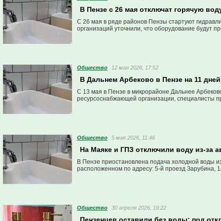
В Пензе с 26 мая отключат горячую во
С 26 мая в ряде районов Пензы стартуют гидрав
организаций уточнили, что оборудование будут пр
Общество
12 мая 2026, 17:52
В Дальнем Арбеково в Пензе на 11 дней
С 13 мая в Пензе в микрорайоне Дальнее Арбеков
ресурсоснабжающей организации, специалисты пр
Общество
5 мая 2026, 11:46
На Маяке и ГПЗ отключили воду из-за а
В Пензе приостановлена подача холодной воды из
расположенном по адресу: 5-й проезд Зарубина, 1
Общество
30 апреля 2026, 19:22
Пензенцев оставили без воды: под отк