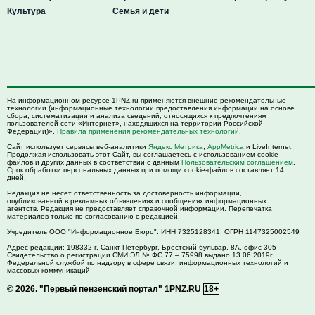
Культура
Семья и дети
На информационном ресурсе 1PNZ.ru применяются внешние рекомендательные
технологии (информационные технологии предоставления информации на основе
сбора, систематизации и анализа сведений, относящихся к предпочтениям
пользователей сети «Интернет», находящихся на территории Российской
Федерации)».
Правила применения рекомендательных технологий
.
Сайт использует сервисы веб-аналитики
Яндекс Метрика
,
AppMetrica
и LiveInternet.
Продолжая использовать этот Сайт, вы соглашаетесь с использованием cookie-
файлов и других данных в соответствии с данным
Пользовательским соглашением
.
Срок обработки персональных данных при помощи cookie-файлов составляет 14
дней.
Редакция не несет ответственность за достоверность информации,
опубликованной в рекламных объявлениях и сообщениях информационных
агентств. Редакция не предоставляет справочной информации. Перепечатка
материалов только по согласованию с редакцией.
Учредитель ООО "Информационное Бюро". ИНН 7325128341, ОГРН 1147325002549
Адрес редакции:
198332
г. Санкт-Петербург,
Брестский бульвар, 8А, офис 305
Свидетельство о регистрации СМИ ЭЛ № ФС 77 – 75998 выдано 13.06.2019г.
Федеральной службой по надзору в сфере связи, информационных технологий и
массовых коммуникаций
© 2026.
"Первый пензенский портал" 1PNZ.RU
18+