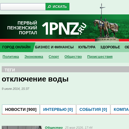
ПЕРВЫЙ
ПЕНЗЕНСКИЙ
ПОРТАЛ
ГОРОД ОНЛАЙН
БИЗНЕС И ФИНАНСЫ
КУЛЬТУРА
ЗДОРОВЬЕ
О
Политика
Экономика
Спорт
Общество
Проиcшествия
ТЕГИ
отключение воды
9 июля 2014, 15:37
НОВОСТИ [900]
ИНТЕРВЬЮ [0]
СОБЫТИЯ [0]
КОМПАН
Общество
25 мая 2026, 17:44