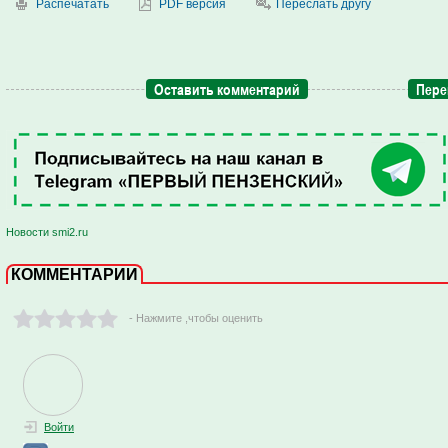
Распечатать
PDF версия
Переслать другу
Оставить комментарий
Пере
Новости smi2.ru
КОММЕНТАРИИ
- Нажмите ,чтобы оценить
Войти