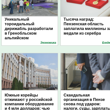
Уникальный
Тысяча наград:
тороидальный
Пензенская область
дирижабль разработали
заплатила миллионы з
в Гренобльском
медали из серебра
альпийском
университете
Экономика
Бюд
Южные корейцы
Скандальная
отжимают у российской
организация в Пензе
компании оборудование
снова под ударом:
и 4 млн долларов: чью
налоги, суды, зарплат