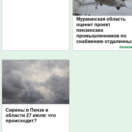
Мурманская область
оценит проект
пензенских
промышленников по
снабжению отдаленны
поселений с помощью
Эконом
дирижаблей
Сирены в Пензе и
области 27 июля: что
происходит?