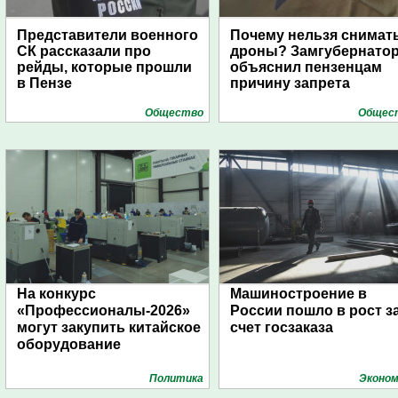
Представители военного
Почему нельзя снимат
СК рассказали про
дроны? Замгубернато
рейды, которые прошли
объяснил пензенцам
в Пензе
причину запрета
Общество
Общес
На конкурс
Машиностроение в
«Профессионалы-2026»
России пошло в рост з
могут закупить китайское
счет госзаказа
оборудование
Политика
Эконом