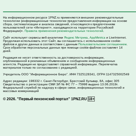
На информационном ресурсе 1PNZ.ru применяются внешние рекомендательные
технологии (информационные технологии предоставления информации на основе
сбора, систематизации и анализа сведений, относящихся к предпочтениям
пользователей сети «Интернет», находящихся на территории Российской
Федерации)».
Правила применения рекомендательных технологий
.
Сайт использует сервисы веб-аналитики
Яндекс Метрика
,
AppMetrica
и LiveInternet.
Продолжая использовать этот Сайт, вы соглашаетесь с использованием cookie-
файлов и других данных в соответствии с данным
Пользовательским соглашением
.
Срок обработки персональных данных при помощи cookie-файлов составляет 14
дней.
Редакция не несет ответственность за достоверность информации,
опубликованной в рекламных объявлениях и сообщениях информационных
агентств. Редакция не предоставляет справочной информации. Перепечатка
материалов только по согласованию с редакцией.
Учредитель ООО "Информационное Бюро". ИНН 7325128341, ОГРН 1147325002549
Адрес редакции:
198332
г. Санкт-Петербург,
Брестский бульвар, 8А, офис 305
Свидетельство о регистрации СМИ ЭЛ № ФС 77 – 75998 выдано 13.06.2019г.
Федеральной службой по надзору в сфере связи, информационных технологий и
массовых коммуникаций
© 2026.
"Первый пензенский портал" 1PNZ.RU
18+