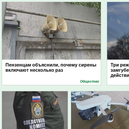
Пензенцам объяснили, почему сирены
Три реж
включают несколько раз
замгубе
действ
Общество