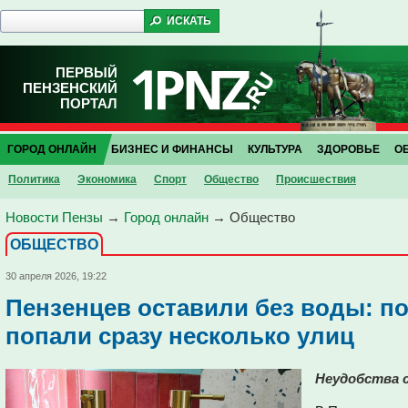
ПЕРВЫЙ
ПЕНЗЕНСКИЙ
ПОРТАЛ
ГОРОД ОНЛАЙН
БИЗНЕС И ФИНАНСЫ
КУЛЬТУРА
ЗДОРОВЬЕ
О
Политика
Экономика
Спорт
Общество
Проиcшествия
Новости Пензы
→
Город онлайн
→
Общество
ОБЩЕСТВО
30 апреля 2026, 19:22
Пензенцев оставили без воды: п
попали сразу несколько улиц
Неудобства 