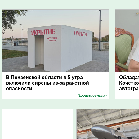
В Пензенской области в 5 утра
Обладат
включили сирены из-за ракетной
Кочетко
опасности
автогр
Проиcшествия